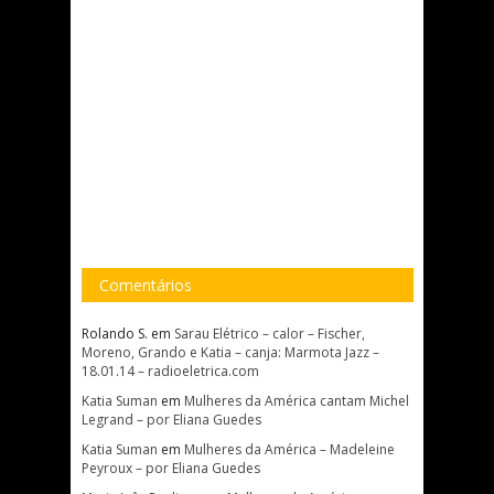
Comentários
Rolando S.
em
Sarau Elétrico – calor – Fischer,
Moreno, Grando e Katia – canja: Marmota Jazz –
18.01.14 – radioeletrica.com
Katia Suman
em
Mulheres da América cantam Michel
Legrand – por Eliana Guedes
Katia Suman
em
Mulheres da América – Madeleine
Peyroux – por Eliana Guedes