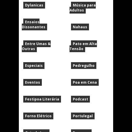
Dylanicas
Música para
Adultos
Ensaios
Dissonantes
Nahaus
Entre Umas &
Pato em Alta
Outras
Tensão
Especiais
Pedregulho
Eventos
Poa em Cena
Festipoa Literária
Podcast
Forno Elétrico
Portulegal