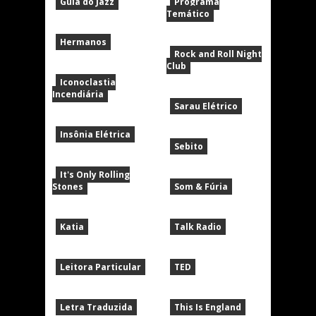
Guia do Jazz
Programa
Temático
Hermanos
Rock and Roll Night
Club
Iconoclastia
Incendiária
Sarau Elétrico
Insônia Elétrica
Sebito
It's Only Rolling
Stones
Som & Fúria
Katia
Talk Radio
Leitora Particular
TED
Letra Traduzida
This Is England