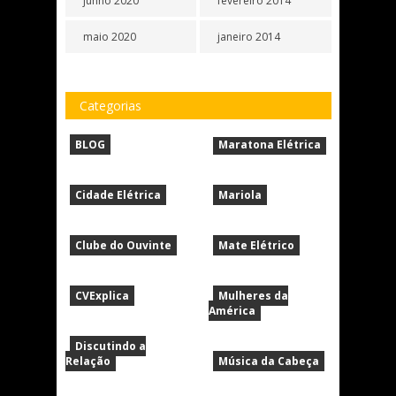
junho 2020
fevereiro 2014
maio 2020
janeiro 2014
Categorias
BLOG
Maratona Elétrica
Cidade Elétrica
Mariola
Clube do Ouvinte
Mate Elétrico
CVExplica
Mulheres da
América
Discutindo a
Relação
Música da Cabeça