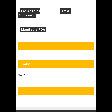
Los Angeles
TMM
Boulevard
Manifesta POA
x40c
x40c