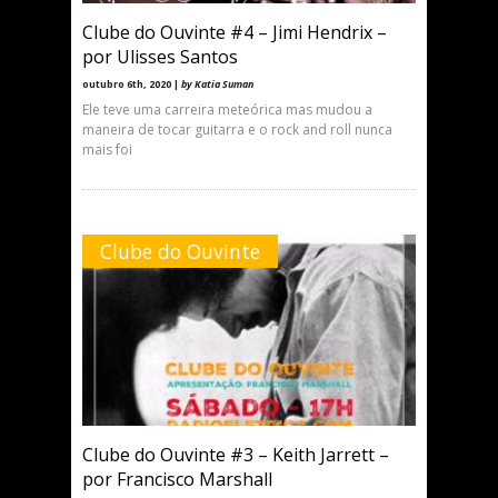
Clube do Ouvinte #4 – Jimi Hendrix –
por Ulisses Santos
outubro 6th, 2020 |
by Katia Suman
Ele teve uma carreira meteórica mas mudou a
maneira de tocar guitarra e o rock and roll nunca
mais foi
Clube do Ouvinte
Clube do Ouvinte #3 – Keith Jarrett –
por Francisco Marshall