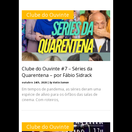
Clube do Ouvinte
Clube do Ouvinte #7 – Séries da
Quarentena – por Fábio Sidrack
outubro 24th, 2020 |
by Katia Suman
Em tempos de pandemia, as séries deram uma
espécie de alívio para os órfãos das salas de
cinema. Com roteiros,
Clube do Ouvinte