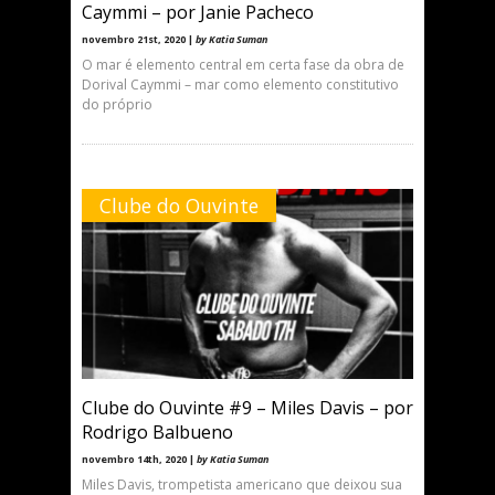
Caymmi – por Janie Pacheco
novembro 21st, 2020 |
by Katia Suman
O mar é elemento central em certa fase da obra de
Dorival Caymmi – mar como elemento constitutivo
do próprio
Clube do Ouvinte
Clube do Ouvinte #9 – Miles Davis – por
Rodrigo Balbueno
novembro 14th, 2020 |
by Katia Suman
Miles Davis, trompetista americano que deixou sua