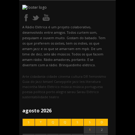
A Rádio Elétrica é um projeto colaborativo,
desenvolvido entre amigos. Todos curtem som,
pesquisam e ouvem muito. Gostam do babado. Tem
os que preferem os sixties, tem os indies, os que
amam jazz e os que se amarram em mpb. De um
time de dez, sete são músicos. Todos os que fazem
amam rádio. Rádio amadores, portanto. E se
divertem com a rádio. Brinquedinho elétrico.
Arte
cidadania
cidade
cinema
cultura
DR
feminismo
Guia do Jazz
Ismael Caneppele
jazz
leis
literatura
maconha
Mate Elétrico
música
música portuguesa
poesia
política
porto alegre
sarau
Sarau Elétrico
sustentabilidade
teatro
agosto 2026
S
T
Q
Q
S
S
D
1
2