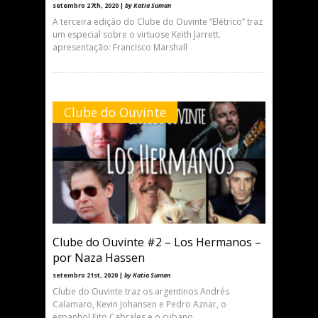
setembro 27th, 2020 |
by Katia Suman
A terceira edição do Clube do Ouvinte “Elétrico” traz
um especial sobre o virtuose Keith Jarrett.
apresentação: Francisco Marshall
Clube do Ouvinte
Clube do Ouvinte #2 – Los Hermanos –
por Naza Hassen
setembro 21st, 2020 |
by Katia Suman
Clube do Ouvinte traz os argentinos Andrés
Calamaro, Kevin Johansen e Pedro Aznar, o
espanhol Fito Cabrales e o cubano