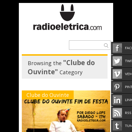
FA
"Clube do
TWI
Browsing the
Ouvinte"
Category
VE
PIN
Clube do Ouvinte
LIN
RSS
TU