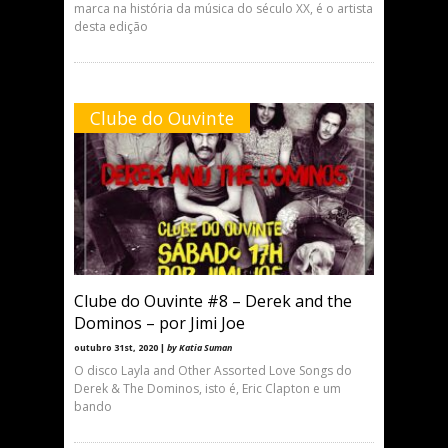
marca na história da música do século XX, é o artista
desta edição
Clube do Ouvinte
Clube do Ouvinte #8 – Derek and the
Dominos – por Jimi Joe
outubro 31st, 2020 |
by Katia Suman
O disco Layla and Other Assorted Love Songs do
Derek & The Dominos, isto é, Eric Clapton e um
bando