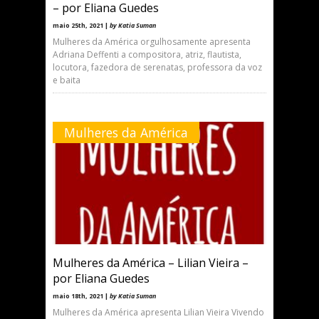
– por Eliana Guedes
maio 25th, 2021 |
by Katia Suman
Mulheres da América orgulhosamente apresenta
Adriana Deffenti a compositora, atriz, flautista,
locutora, fazedora de serenatas, professora da voz
e baita
Mulheres da América
Mulheres da América – Lilian Vieira –
por Eliana Guedes
maio 18th, 2021 |
by Katia Suman
Mulheres da América apresenta Lilian Vieira Vivendo