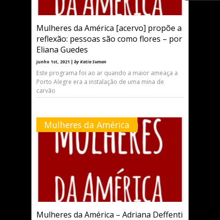
Mulheres da América [acervo] propõe a
reflexão: pessoas são como flores – por
Eliana Guedes
junho 1st, 2021 |
by Katia Suman
Este programa foi ao ar quando a maior ameaça a
Porto Alegre era a instalação de uma mina de
carvão
Mulheres da América
Mulheres da América – Adriana Deffenti