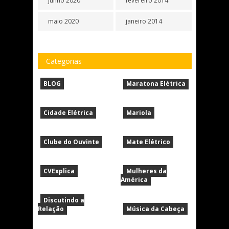
junho 2020
fevereiro 2014
maio 2020
janeiro 2014
Categorias
BLOG
Maratona Elétrica
Cidade Elétrica
Mariola
Clube do Ouvinte
Mate Elétrico
CVExplica
Mulheres da
América
Discutindo a
Relação
Música da Cabeça