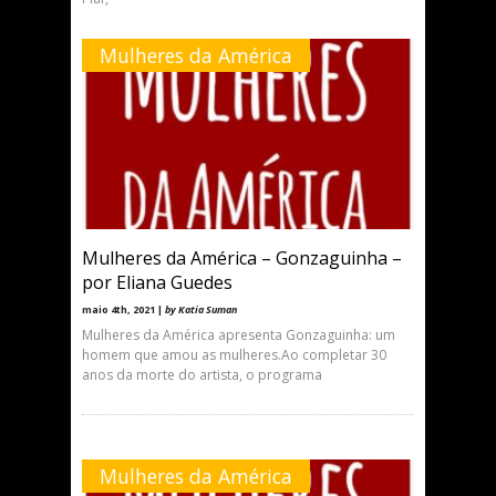
Mulheres da América
Mulheres da América – Gonzaguinha –
por Eliana Guedes
maio 4th, 2021 |
by Katia Suman
Mulheres da América apresenta Gonzaguinha: um
homem que amou as mulheres.Ao completar 30
anos da morte do artista, o programa
Mulheres da América