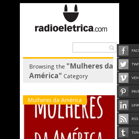
FA
"Mulheres da
TWI
Browsing the
América"
Category
VE
PIN
Mulheres da América
LIN
RSS
TU