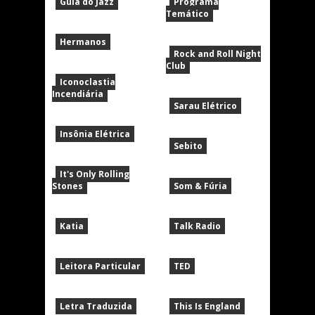
Guia do Jazz
Programa
Temático
Hermanos
Rock and Roll Night
Club
Iconoclastia
Incendiária
Sarau Elétrico
Insônia Elétrica
Sebito
It's Only Rolling
Stones
Som & Fúria
Katia
Talk Radio
Leitora Particular
TED
Letra Traduzida
This Is England