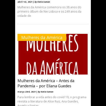
abril 1st, 2021 |
by Katia Suman
Mulheres da América comemora os 38 anos do
primeiro álbum de Nei Lisboa e os 249 anos da
cidade de
Mulheres da América
Mulheres da América – Antes da
Pandemia – por Eliana Guedes
março 23rd, 2021 |
by Katia Suman
Para lembrar a vida antes do covid 19, o programa
revisita a literatura de Alice Ruiz, Ana Guedes,
Angelica Freitas,