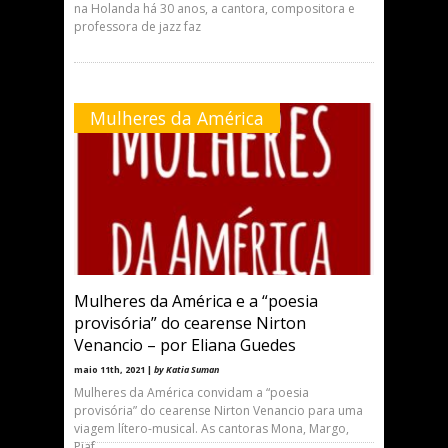
na Holanda há 30 anos, a cantora, compositora e
professora de jazz faz
Mulheres da América
Mulheres da América e a “poesia
provisória” do cearense Nirton
Venancio – por Eliana Guedes
maio 11th, 2021 |
by Katia Suman
Mulheres da América convidam a “poesia
provisória” do cearense Nirton Venancio para uma
viagem lítero-musical. As cantoras Mona, Margo,
Piaf,