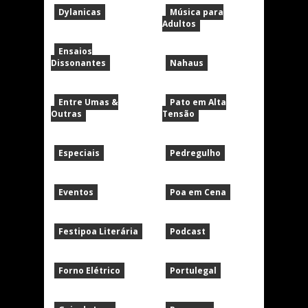
Dylanicas
Música para
Adultos
Ensaios
Dissonantes
Nahaus
Entre Umas &
Pato em Alta
Outras
Tensão
Especiais
Pedregulho
Eventos
Poa em Cena
Festipoa Literária
Podcast
Forno Elétrico
Portulegal