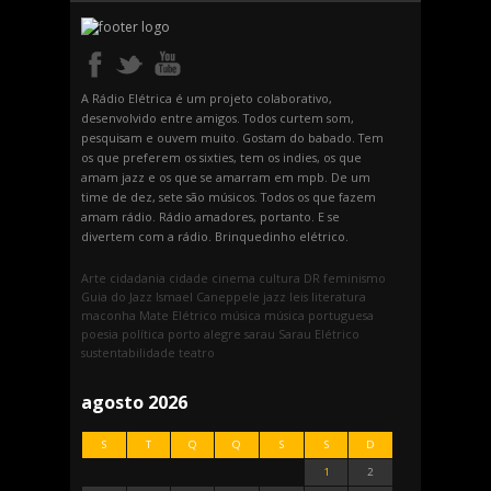
A Rádio Elétrica é um projeto colaborativo,
desenvolvido entre amigos. Todos curtem som,
pesquisam e ouvem muito. Gostam do babado. Tem
os que preferem os sixties, tem os indies, os que
amam jazz e os que se amarram em mpb. De um
time de dez, sete são músicos. Todos os que fazem
amam rádio. Rádio amadores, portanto. E se
divertem com a rádio. Brinquedinho elétrico.
Arte
cidadania
cidade
cinema
cultura
DR
feminismo
Guia do Jazz
Ismael Caneppele
jazz
leis
literatura
maconha
Mate Elétrico
música
música portuguesa
poesia
política
porto alegre
sarau
Sarau Elétrico
sustentabilidade
teatro
agosto 2026
S
T
Q
Q
S
S
D
1
2