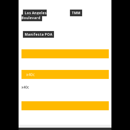
Los Angeles
TMM
Boulevard
Manifesta POA
x40c
x40c