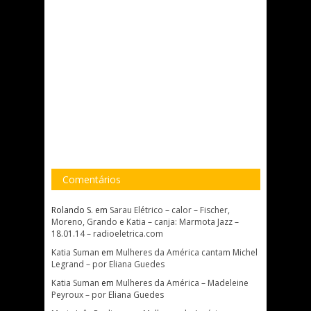
Comentários
Rolando S.
em
Sarau Elétrico – calor – Fischer,
Moreno, Grando e Katia – canja: Marmota Jazz –
18.01.14 – radioeletrica.com
Katia Suman
em
Mulheres da América cantam Michel
Legrand – por Eliana Guedes
Katia Suman
em
Mulheres da América – Madeleine
Peyroux – por Eliana Guedes