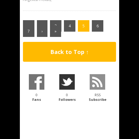
«
‹
3
4
5
6
7
›
»
Back to Top ↑
0
0
RSS
Fans
Followers
Subscribe