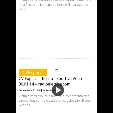
Cinthya Verri fala sobre cães e a teoria da mente. e
as crônicas de Mariana Collares e Eliana Guedes.
tags:
CVExplica
CV Explica – fiu-fiu – Cinthya Verri –
30.01.14 – radioeletrica.com
fevereiro 3rd, 2014 |
by Katia Suman
Cinthya Verri explica o fiu-fiu e o crescimento das
campanhas contra o assédio. participação: Eliana
Guedes