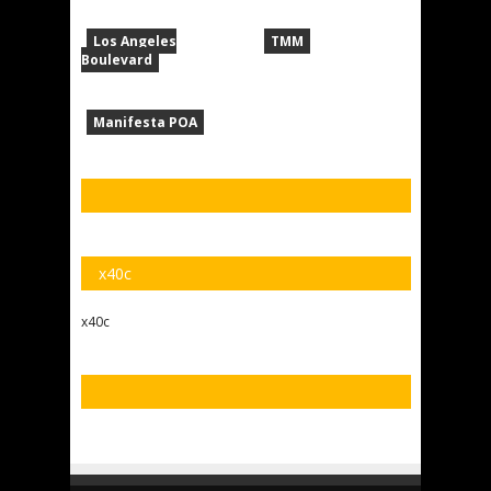
Los Angeles
TMM
Boulevard
Manifesta POA
x40c
x40c