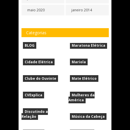
maio 2020
janeiro 2014
Categorias
BLOG
Maratona Elétrica
Cidade Elétrica
Mariola
Clube do Ouvinte
Mate Elétrico
CVExplica
Mulheres da
América
Discutindo a
Relação
Música da Cabeça