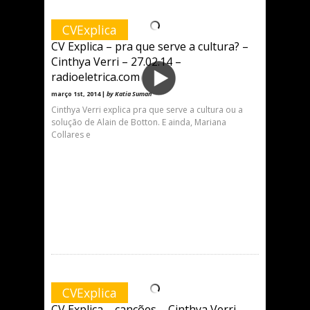
CVExplica
CV Explica – pra que serve a cultura? –
Cinthya Verri – 27.02.14 –
radioeletrica.com
março 1st, 2014 |
by Katia Suman
Cinthya Verri explica pra que serve a cultura ou a
solução de Alain de Botton. E ainda, Mariana
Collares e
CVExplica
CV Explica – canções – Cinthya Verri –