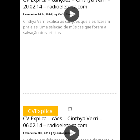
20.02.14 – radioeletrica.com
fevereiro 24th, 2014 |
by Katia Suman
Cinthya Verri explica as canções que eles fizeram
pra elas. Uma seleção de músicas que foram a
salvação dos artistas
CVExplica
CV Explica – cães – Cinthya Verri –
06.02.14 – radioeletrica.com
fevereiro 9th, 2014 |
by Katia Suman