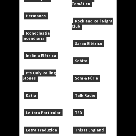
Temático
Hermanos
Rock and Roll Night
Club
Iconoclastia
Incendiária
Sarau Elétrico
Insônia Elétrica
Sebito
It's Only Rolling
Stones
Som & Fúria
Katia
Talk Radio
Leitora Particular
TED
Letra Traduzida
This Is England