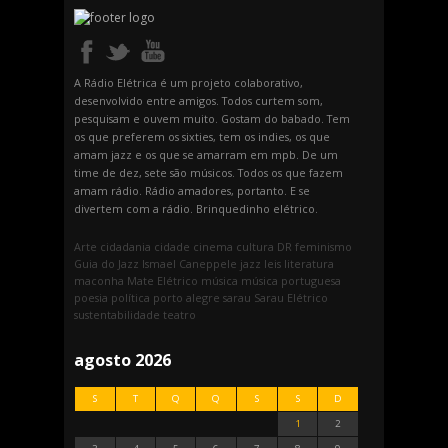
A Rádio Elétrica é um projeto colaborativo,
desenvolvido entre amigos. Todos curtem som,
pesquisam e ouvem muito. Gostam do babado. Tem
os que preferem os sixties, tem os indies, os que
amam jazz e os que se amarram em mpb. De um
time de dez, sete são músicos. Todos os que fazem
amam rádio. Rádio amadores, portanto. E se
divertem com a rádio. Brinquedinho elétrico.
Arte
cidadania
cidade
cinema
cultura
DR
feminismo
Guia do Jazz
Ismael Caneppele
jazz
leis
literatura
maconha
Mate Elétrico
música
música portuguesa
poesia
política
porto alegre
sarau
Sarau Elétrico
sustentabilidade
teatro
agosto 2026
S
T
Q
Q
S
S
D
1
2