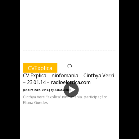
CVExplica
CV Explica – ninfomania – Cinthya Verri
– 23.01.14 – radioeletrica.com
janeiro 24th, 2014 |
by Katia Suman
Cinthya Verri “explica” ninfomania. participação:
Eliana Guedes