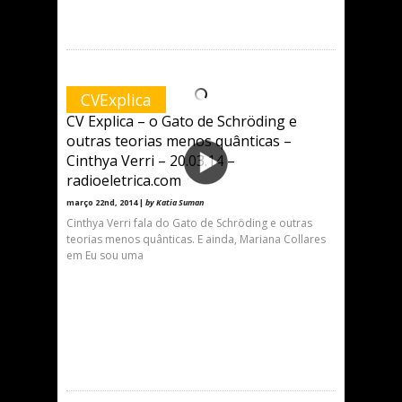
CVExplica
CV Explica – o Gato de Schröding e
outras teorias menos quânticas –
Cinthya Verri – 20.03.14 –
radioeletrica.com
março 22nd, 2014 |
by Katia Suman
Cinthya Verri fala do Gato de Schröding e outras
teorias menos quânticas. E ainda, Mariana Collares
em Eu sou uma