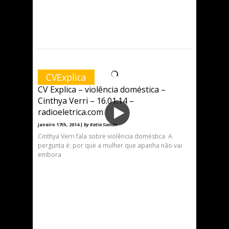
CVExplica
CV Explica – violência doméstica –
Cinthya Verri – 16.01.14 –
radioeletrica.com
janeiro 17th, 2014 |
by Katia Suman
Cinthya Verri fala sobre violência doméstica. A
pergunta é: por que a mulher que apanha não vai
embora