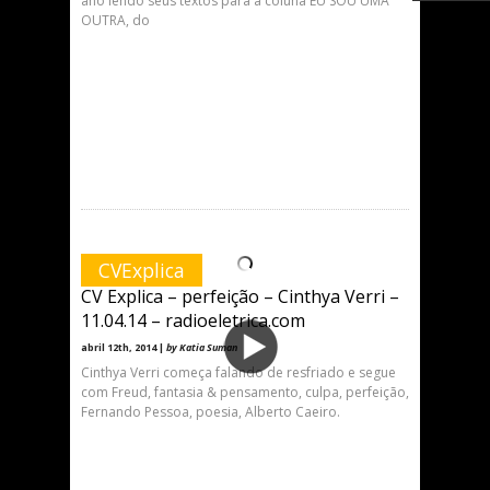
ano lendo seus textos para a coluna EU SOU UMA
OUTRA, do
CVExplica
CV Explica – perfeição – Cinthya Verri –
11.04.14 – radioeletrica.com
abril 12th, 2014 |
by Katia Suman
Cinthya Verri começa falando de resfriado e segue
com Freud, fantasia & pensamento, culpa, perfeição,
Fernando Pessoa, poesia, Alberto Caeiro.