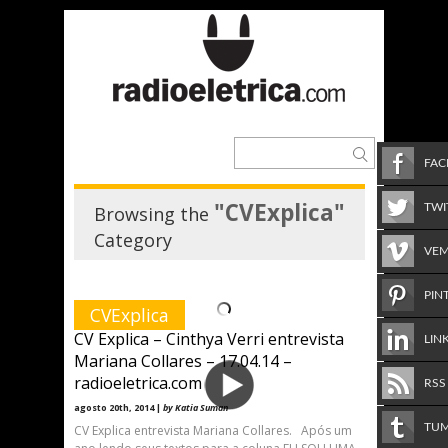
FA
"CVExplica"
TWI
Browsing the
Category
VE
PIN
CVExplica
CV Explica – Cinthya Verri entrevista
LIN
Mariana Collares – 17.04.14 –
radioeletrica.com
RSS
agosto 20th, 2014 |
by Katia Suman
TU
CV Explica entrevista Mariana Collares. Após um