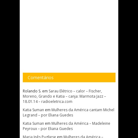
Comentários
Rolando S.
em
Sarau Elétrico – calor – Fischer,
Moreno, Grando e Katia – canja: Marmota Jazz –
18.01.14 – radioeletrica.com
Katia Suman
em
Mulheres da América cantam Michel
Legrand – por Eliana Guedes
Katia Suman
em
Mulheres da América – Madeleine
Peyroux – por Eliana Guedes
Maria Inês Pugliese
em
Mulheres da América –