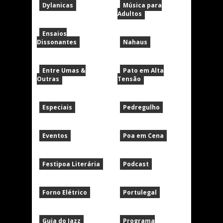
Dylanicas
Música para
Adultos
Ensaios
Dissonantes
Nahaus
Entre Umas &
Pato em Alta
Outras
Tensão
Especiais
Pedregulho
Eventos
Poa em Cena
Festipoa Literária
Podcast
Forno Elétrico
Portulegal
Guia do Jazz
Programa