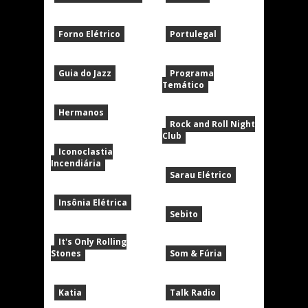
Forno Elétrico
Portulegal
Guia do Jazz
Programa
Temático
Hermanos
Rock and Roll Night
Club
Iconoclastia
Incendiária
Sarau Elétrico
Insônia Elétrica
Sebito
It's Only Rolling
Stones
Som & Fúria
Katia
Talk Radio