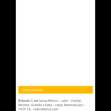
Comentários
Rolando S.
em
Sarau Elétrico – calor – Fischer,
Moreno, Grando e Katia – canja: Marmota Jazz –
18.01.14 – radioeletrica.com