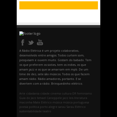
A Rádio Elétrica é um projeto colaborativo,
desenvolvido entre amigos. Todos curtem som,
pesquisam e ouvem muito. Gostam do babado. Tem
os que preferem os sixties, tem os indies, os que
amam jazz e os que se amarram em mpb. De um
time de dez, sete são músicos. Todos os que fazem
amam rádio. Rádio amadores, portanto. E se
divertem com a rádio. Brinquedinho elétrico.
Arte
cidadania
cidade
cinema
cultura
DR
feminismo
Guia do Jazz
Ismael Caneppele
jazz
leis
literatura
maconha
Mate Elétrico
música
música portuguesa
poesia
política
porto alegre
sarau
Sarau Elétrico
sustentabilidade
teatro