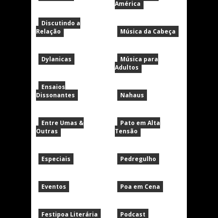
América
Discutindo a
Relação
Música da Cabeça
Dylanicas
Música para
Adultos
Ensaios
Dissonantes
Nahaus
Entre Umas &
Pato em Alta
Outras
Tensão
Especiais
Pedregulho
Eventos
Poa em Cena
Festipoa Literária
Podcast