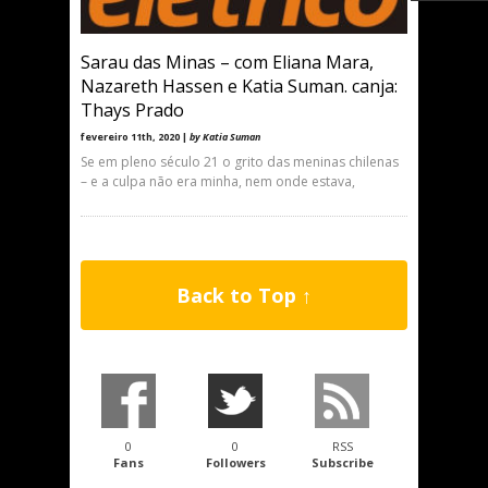
Sarau das Minas – com Eliana Mara,
Nazareth Hassen e Katia Suman. canja:
Thays Prado
fevereiro 11th, 2020 |
by Katia Suman
Se em pleno século 21 o grito das meninas chilenas
– e a culpa não era minha, nem onde estava,
Back to Top ↑
0
0
RSS
Fans
Followers
Subscribe