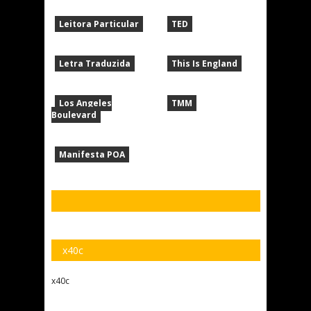
Leitora Particular
TED
Letra Traduzida
This Is England
Los Angeles
TMM
Boulevard
Manifesta POA
x40c
x40c