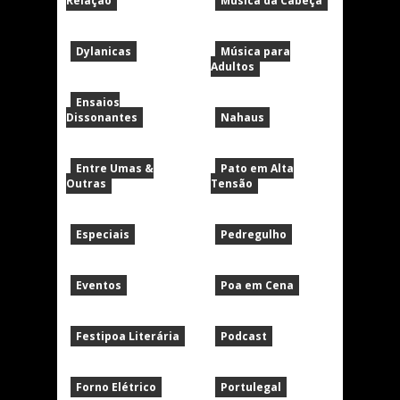
Relação
Música da Cabeça
Dylanicas
Música para
Adultos
Ensaios
Dissonantes
Nahaus
Entre Umas &
Pato em Alta
Outras
Tensão
Especiais
Pedregulho
Eventos
Poa em Cena
Festipoa Literária
Podcast
Forno Elétrico
Portulegal