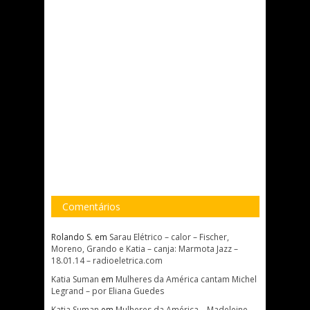
Comentários
Rolando S.
em
Sarau Elétrico – calor – Fischer,
Moreno, Grando e Katia – canja: Marmota Jazz –
18.01.14 – radioeletrica.com
Katia Suman
em
Mulheres da América cantam Michel
Legrand – por Eliana Guedes
Katia Suman
em
Mulheres da América – Madeleine