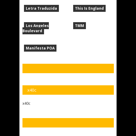
Letra Traduzida
This Is England
Los Angeles
TMM
Boulevard
Manifesta POA
x40c
x40c