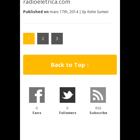
radioeletrica.com
Published on
maio 17th, 2014 |
by Katia Suman
1
2
3
Back to Top ↑
0
0
RSS
Fans
Followers
Subscribe