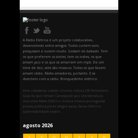
A Rádio Elétrica é um projeto colaborativo,
desenvolvido entre amigos. Todos curtem som,
pesquisam e ouvem muito. Gostam do babado. Tem
os que preferem os sixties, tem os indies, os que
amam jazz e os que se amarram em mpb. De um
time de dez, sete são músicos. Todos os que fazem
amam rádio. Rádio amadores, portanto. E se
divertem com a rádio. Brinquedinho elétrico.
Arte
cidadania
cidade
cinema
cultura
DR
feminismo
Guia do Jazz
Ismael Caneppele
jazz
leis
literatura
maconha
Mate Elétrico
música
música portuguesa
poesia
política
porto alegre
sarau
Sarau Elétrico
sustentabilidade
teatro
agosto 2026
S
T
Q
Q
S
S
D