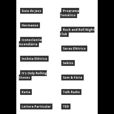
Guia do Jazz
Programa
Temático
Hermanos
Rock and Roll Night
Club
Iconoclastia
Incendiária
Sarau Elétrico
Insônia Elétrica
Sebito
It's Only Rolling
Stones
Som & Fúria
Katia
Talk Radio
Leitora Particular
TED