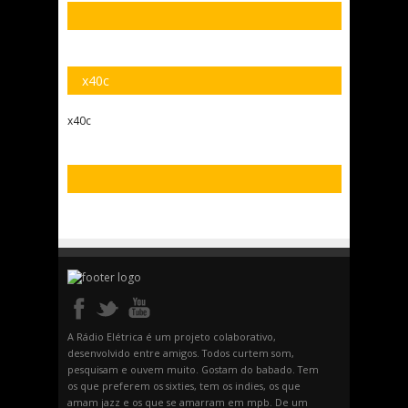
x40c
x40c
A Rádio Elétrica é um projeto colaborativo,
desenvolvido entre amigos. Todos curtem som,
pesquisam e ouvem muito. Gostam do babado. Tem
os que preferem os sixties, tem os indies, os que
amam jazz e os que se amarram em mpb. De um