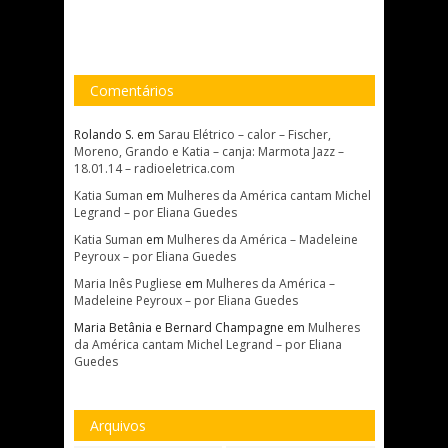
Comentários
Rolando S.
em
Sarau Elétrico – calor – Fischer,
Moreno, Grando e Katia – canja: Marmota Jazz –
18.01.14 – radioeletrica.com
Katia Suman
em
Mulheres da América cantam Michel
Legrand – por Eliana Guedes
Katia Suman
em
Mulheres da América – Madeleine
Peyroux – por Eliana Guedes
Maria Inês Pugliese
em
Mulheres da América –
Madeleine Peyroux – por Eliana Guedes
Maria Betânia e Bernard Champagne
em
Mulheres
da América cantam Michel Legrand – por Eliana
Guedes
Arquivos