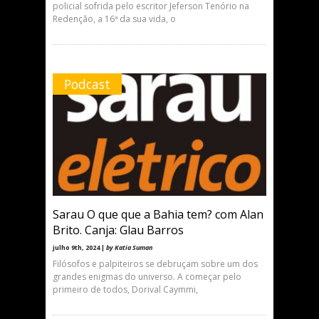
policial sofrida pelo escritor Jeferson Tenório na
Redenção, a 16ª da sua vida, o
Podcast
Sarau O que que a Bahia tem? com Alan
Brito. Canja: Glau Barros
julho 9th, 2024 |
by Katia Suman
Filósofos e palpiteiros se debruçam sobre um dos
grandes enigmas do universo. A começar pelo
primeiro de todos, Dorival Caymmi,