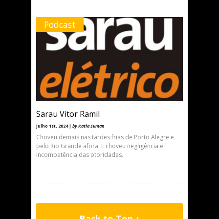
Podcast
Sarau Vitor Ramil
julho 1st, 2024 |
by Katia Suman
Choveu demais nas tardes frias de Porto Alegre e
pelo Rio Grande afora. E choveu negligência e
incompetência das otoridades.
Back to Top ↑