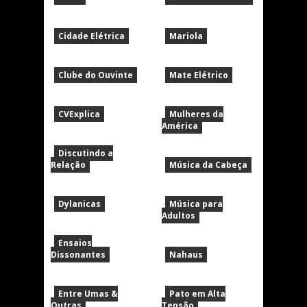
Cidade Elétrica
Mariola
Clube do Ouvinte
Mate Elétrico
CVExplica
Mulheres da
América
Discutindo a
Relação
Música da Cabeça
Dylanicas
Música para
Adultos
Ensaios
Dissonantes
Nahaus
Entre Umas &
Pato em Alta
Outras
Tensão