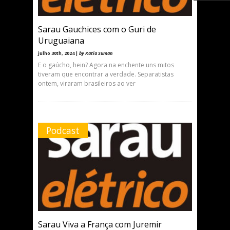
Sarau Gauchices com o Guri de
Uruguaiana
julho 30th, 2024 |
by Katia Suman
E o gaúcho, hein? Agora na enchente uns mitos
tiveram que encontrar a verdade. Separatistas
ontem, viraram brasileiros ao ver
Podcast
Sarau Viva a França com Juremir