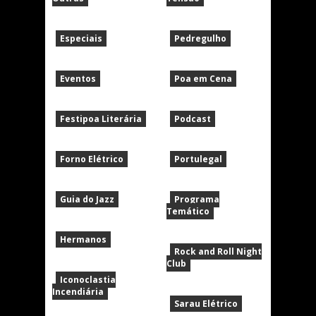
Especiais
Pedregulho
Eventos
Poa em Cena
Festipoa Literária
Podcast
Forno Elétrico
Portulegal
Guia do Jazz
Programa
Temático
Hermanos
Rock and Roll Night
Club
Iconoclastia
Incendiária
Sarau Elétrico