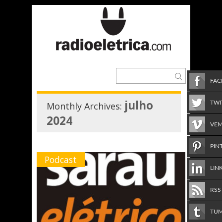
FA
julho
TWI
Monthly Archives:
2024
VE
PIN
Podcast
LIN
RSS
TU