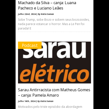
Machado da Silva – canja: Luana
Pacheco e Luciano Leães
julho 22nd, 2024 |
by Katia Suman
Sobe Trump, sobe Bozo e sobem seus bozozoides,
nada parece estancar o horror. Mas a Le Pen foi
parada! E
Podcast
Sarau Antirracista com Matheus Gomes
– canja: Pamela Amaro
julho 16th, 2024 |
by Katia Suman
Motivados pelo triste episódio da abordagem