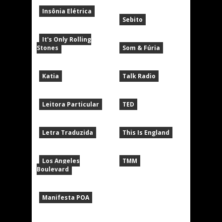
Insônia Elétrica
Sebito
It's Only Rolling
Stones
Som & Fúria
Katia
Talk Radio
Leitora Particular
TED
Letra Traduzida
This Is England
Los Angeles
TMM
Boulevard
Manifesta POA