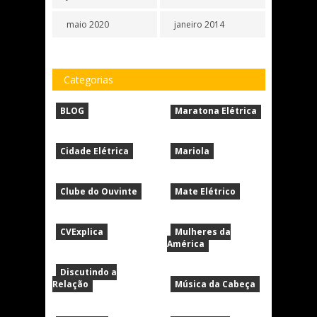
maio 2020
janeiro 2014
Categorias
BLOG
Maratona Elétrica
Cidade Elétrica
Mariola
Clube do Ouvinte
Mate Elétrico
CVExplica
Mulheres da
América
Discutindo a
Relação
Música da Cabeça