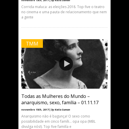
novembro 15th, 2017 |
by Katia Suman
Corrida maluca: as eleições 2018. Top five o teatro
no cinema e uma pauta de relacionamento que nem
a gente
TMM
Todas as Mulheres do Mundo –
anarquismo, sexo, família – 01.11.17
novembro 15th, 2017 |
by Katia Suman
Anarquismo não é bagunça! O sexo como
possibilidade em cinco famíli… opa opa (MBL
divulga nós!). Top five familía e