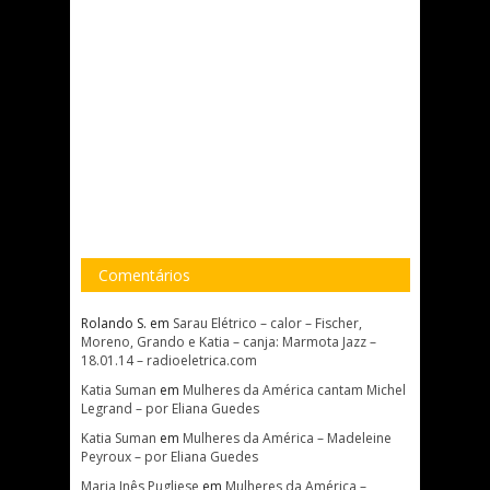
Comentários
Rolando S.
em
Sarau Elétrico – calor – Fischer,
Moreno, Grando e Katia – canja: Marmota Jazz –
18.01.14 – radioeletrica.com
Katia Suman
em
Mulheres da América cantam Michel
Legrand – por Eliana Guedes
Katia Suman
em
Mulheres da América – Madeleine
Peyroux – por Eliana Guedes
Maria Inês Pugliese
em
Mulheres da América –