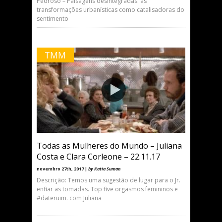
Pedroso – Paisagens desintegradas: as
transformações urbanísticas como catalisadoras do
sentimento
TMM
Todas as Mulheres do Mundo – Juliana
Costa e Clara Corleone – 22.11.17
novembro 27th, 2017 |
by Katia Suman
Descrição: Temos uma sugestão de lugar para o Jr.
enfiar as tomadas. Top five orgasmos femininos e
#dateruim. com Juliana