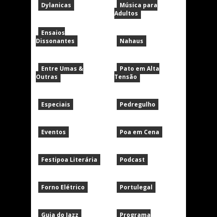
Dylanicas
Música para
Adultos
Ensaios
Dissonantes
Nahaus
Entre Umas &
Pato em Alta
Outras
Tensão
Especiais
Pedregulho
Eventos
Poa em Cena
Festipoa Literária
Podcast
Forno Elétrico
Portulegal
Guia do Jazz
Programa