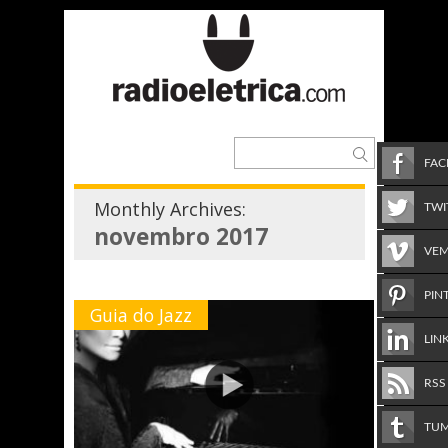
FA
Monthly Archives:
TWI
novembro 2017
VE
PIN
Guia do Jazz
LIN
RSS
TU