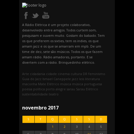
A Rádio Elétrica é um projeto colaborativo,
desenvolvido entre amigos. Todos curtem som,
pesquisam e ouvem muito. Gostam do babado. Tem
os que preferem os sixties, tem os indies, os que
amam jazz e os que se amarram em mpb. De um
time de dez, sete são músicos. Todos os que fazem
amam rádio. Rádio amadores, portanto. E se
divertem com a rádio. Brinquedinho elétrico.
Arte
cidadania
cidade
cinema
cultura
DR
feminismo
Guia do Jazz
Ismael Caneppele
jazz
leis
literatura
maconha
Mate Elétrico
música
música portuguesa
poesia
política
porto alegre
sarau
Sarau Elétrico
sustentabilidade
teatro
novembro 2017
S
T
Q
Q
S
S
D
1
2
3
4
5