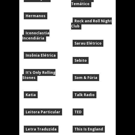
Temático
Hermanos
Rock and Roll Night
Club
Iconoclastia
Incendiária
Sarau Elétrico
Insônia Elétrica
Sebito
It's Only Rolling
Stones
Som & Fúria
Katia
Talk Radio
Leitora Particular
TED
Letra Traduzida
This Is England