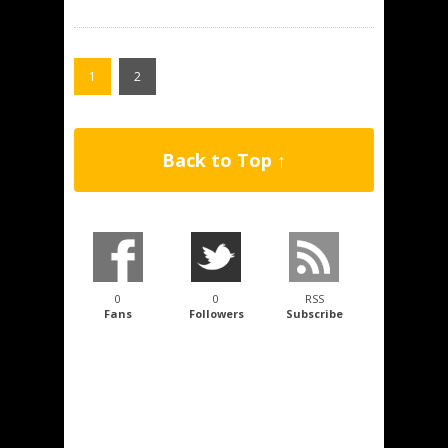
1
2
Back to Top ↑
0
0
RSS
Fans
Followers
Subscribe