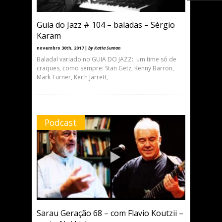
Guia do Jazz # 104 – baladas – Sérgio
Karam
novembro 30th, 2017 |
by Katia Suman
Baladal variado no GUIA DO JAZZ: um time só de
craques, como sempre: Stan Getz, Kenny Barron,
Mark Turner, Keith Jarrett,
Podcast
Sarau Geração 68 – com Flavio Koutzii –