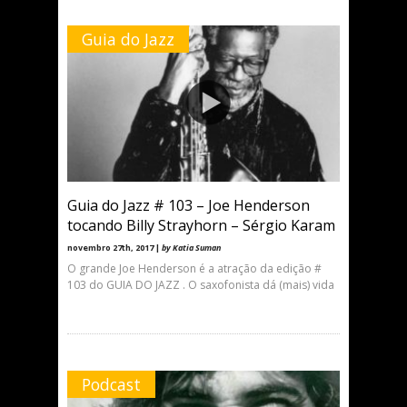
Guia do Jazz
Guia do Jazz # 103 – Joe Henderson
tocando Billy Strayhorn – Sérgio Karam
novembro 27th, 2017 |
by Katia Suman
O grande Joe Henderson é a atração da edição #
103 do GUIA DO JAZZ . O saxofonista dá (mais) vida
Podcast