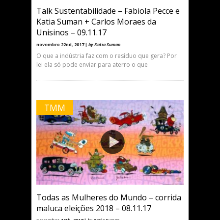
Talk Sustentabilidade – Fabiola Pecce e
Katia Suman + Carlos Moraes da
Unisinos – 09.11.17
novembro 22nd, 2017 |
by Katia Suman
O que a indústria faz com o resíduo que gera? Por
lei ela só pode enviar para aterro o que
TMM
Todas as Mulheres do Mundo – corrida
maluca eleições 2018 – 08.11.17