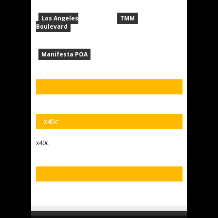
Los Angeles
TMM
Boulevard
Manifesta POA
x40c
x40c