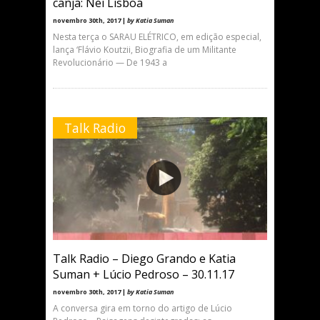
canja: Nei Lisboa
novembro 30th, 2017 |
by Katia Suman
Nesta terça o SARAU ELÉTRICO, em edição especial,
lança ‘Flávio Koutzii, Biografia de um Militante
Revolucionário — De 1943 a
Talk Radio
Talk Radio – Diego Grando e Katia
Suman + Lúcio Pedroso – 30.11.17
novembro 30th, 2017 |
by Katia Suman
A conversa gira em torno do artigo de Lúcio