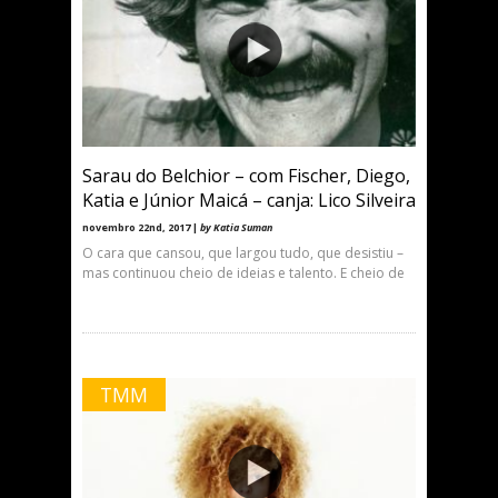
Sarau do Belchior – com Fischer, Diego,
Katia e Júnior Maicá – canja: Lico Silveira
novembro 22nd, 2017 |
by Katia Suman
O cara que cansou, que largou tudo, que desistiu –
mas continuou cheio de ideias e talento. E cheio de
TMM