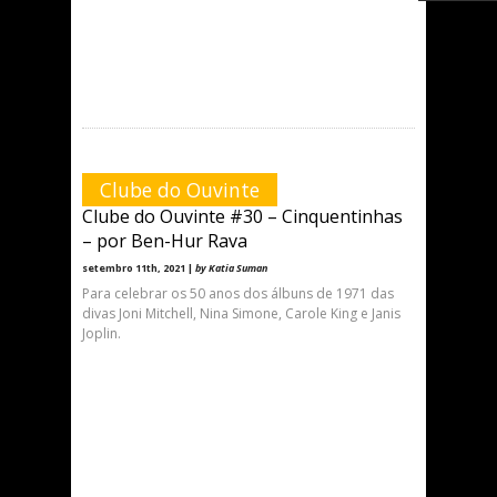
Clube do Ouvinte
Clube do Ouvinte #30 – Cinquentinhas
– por Ben-Hur Rava
setembro 11th, 2021 |
by Katia Suman
Para celebrar os 50 anos dos álbuns de 1971 das
divas Joni Mitchell, Nina Simone, Carole King e Janis
Joplin.