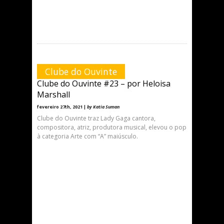
Clube do Ouvinte
Clube do Ouvinte #23 – por Heloisa
Marshall
fevereiro 27th, 2021 |
by Katia Suman
Clube do Ouvinte traz Lady Gaga cantora,
compositora, atriz, produtora musical, elevou o pop
à categoria Arte com “A” maiúsculo.