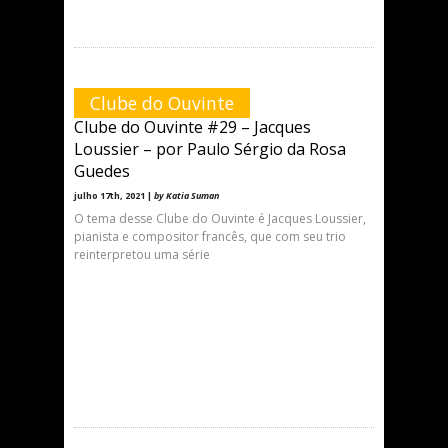
Clube do Ouvinte
Clube do Ouvinte #29 – Jacques
Loussier – por Paulo Sérgio da Rosa
Guedes
julho 17th, 2021 |
by Katia Suman
O tema desse Clube do Ouvinte é Jacques Loussier,
pianista e compositor francês, que com seu trio
reinterpretou uma série