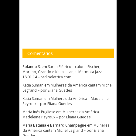
Comentários
Rolando S.
em
Sarau Elétrico – calor – Fischer,
Moreno, Grando e Katia – canja: Marmota Jazz –
18.01.14 – radioeletrica.com
Katia Suman
em
Mulheres da América cantam Michel
Legrand – por Eliana Guedes
Katia Suman
em
Mulheres da América – Madeleine
Peyroux – por Eliana Guedes
Maria Inês Pugliese
em
Mulheres da América –
Madeleine Peyroux – por Eliana Guedes
Maria Betânia e Bernard Champagne
em
Mulheres
da América cantam Michel Legrand – por Eliana
Guedes