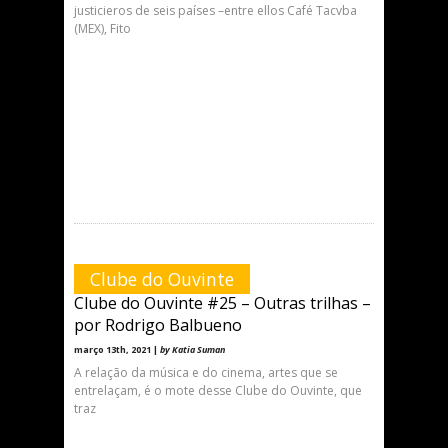
justicieros de seis países –entre ellos Café Tacvba
(MEX), Fito
Clube do Ouvinte
Clube do Ouvinte #25 – Outras trilhas –
por Rodrigo Balbueno
março 13th, 2021 |
by Katia Suman
A relação da música e do cinema, artes que se
entrelaçam, é o mote desse Clube do Ouvinte, que
traz