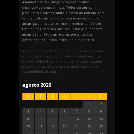
A Rádio Elétrica é um projeto colaborativo,
desenvolvido entre amigos. Todos curtem som,
pesquisam e ouvem muito. Gostam do babado. Tem
os que preferem os sixties, tem os indies, os que
amam jazz e os que se amarram em mpb. De um
time de dez, sete são músicos. Todos os que fazem
amam rádio. Rádio amadores, portanto. E se
divertem com a rádio. Brinquedinho elétrico.
Arte
cidadania
cidade
cinema
cultura
DR
feminismo
Guia do Jazz
Ismael Caneppele
jazz
leis
literatura
maconha
Mate Elétrico
música
música portuguesa
poesia
política
porto alegre
sarau
Sarau Elétrico
sustentabilidade
teatro
agosto 2026
S
T
Q
Q
S
S
D
1
2
3
4
5
6
7
8
9
10
11
12
13
14
15
16
17
18
19
20
21
22
23
24
25
26
27
28
29
30