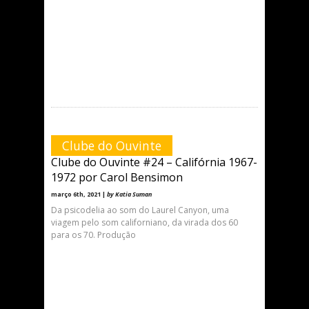
Clube do Ouvinte
Clube do Ouvinte #24 – Califórnia 1967-
1972 por Carol Bensimon
março 6th, 2021 |
by Katia Suman
Da psicodelia ao som do Laurel Canyon, uma
viagem pelo som californiano, da virada dos 60
para os 70. Produção