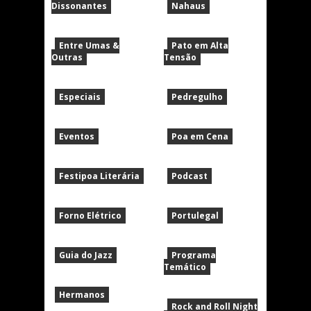
Dissonantes
Nahaus
Entre Umas &
Pato em Alta
Outras
Tensão
Especiais
Pedregulho
Eventos
Poa em Cena
Festipoa Literária
Podcast
Forno Elétrico
Portulegal
Guia do Jazz
Programa
Temático
Hermanos
Rock and Roll Night