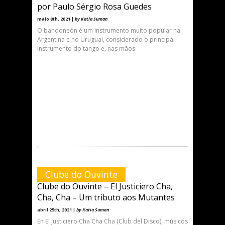
por Paulo Sérgio Rosa Guedes
maio 8th, 2021 |
by Katia Suman
O bandoneón é um instrumento muito popular na
Argentina e no Uruguai, considerado o principal
instrumento do tango e, nas mãos
Clube do Ouvinte
Clube do Ouvinte – El Justiciero Cha,
Cha, Cha – Um tributo aos Mutantes
abril 25th, 2021 |
by Katia Suman
En El Justiciero Cha Cha Cha (Club del Disco), músicos