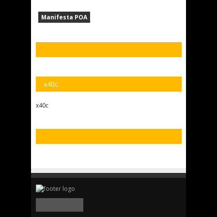
Manifesta POA
x40c
x40c