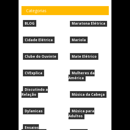
Categorias
BLOG
Maratona Elétrica
Cidade Elétrica
Mariola
Clube do Ouvinte
Mate Elétrico
CVExplica
Mulheres da
América
Discutindo a
Relação
Música da Cabeça
Dylanicas
Música para
Adultos
Ensaios