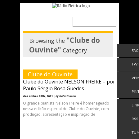
"Clube do
Browsing the
Ouvinte"
Category
FA
TWI
Clube do Ouvinte
VE
Clube do Ouvinte NELSON FREIRE – por
Paulo Sérgio Rosa Guedes
PIN
dezembro 28th, 2021 |
by Katia Suman
O grande pianista Nelson Freire é homenageado
LIN
nessa edição especial do Clube do Ouvinte, com
produção, apresentação e inspiração de
RSS
TU