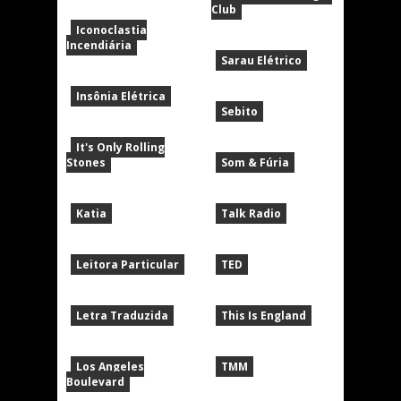
Club
Iconoclastia
Incendiária
Sarau Elétrico
Insônia Elétrica
Sebito
It's Only Rolling
Stones
Som & Fúria
Katia
Talk Radio
Leitora Particular
TED
Letra Traduzida
This Is England
Los Angeles
TMM
Boulevard