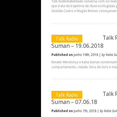
Talk Sustentabilidade conversa com os rea
que trata da trajetória de duas ecologistas 
Giselda Castro e Magda Renner começaram a 
Talk 
Talk Radio
Suman – 19.06.2018
Published on
junho 19th, 2018 |
by Katia 
Renato Mendonça e Katia Suman conversam 
comportamento, cidade, feira do livro e mui
Talk 
Talk Radio
Suman – 07.06.18
Published on
junho 7th, 2018 |
by Katia Su