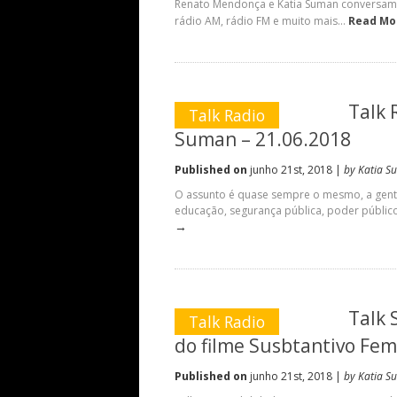
Renato Mendonça e Katia Suman conversam so
rádio AM, rádio FM e muito mais...
Read Mo
Talk 
Talk Radio
Suman – 21.06.2018
Published on
junho 21st, 2018 |
by Katia S
O assunto é quase sempre o mesmo, a gent
educação, segurança pública, poder público, 
→
Talk 
Talk Radio
do filme Susbtantivo Fem
Published on
junho 21st, 2018 |
by Katia S