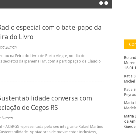
Radio especial com o bate-papo da
ira do Livro
Com
atia Suman
olou na Feira do Livro de Porto Alegre, no dia do
Roland
os secretos da Ipanema FM’, com a participação de Cláudio
Moreno
18.01.
Katia 
Michel
Katia 
Peyrou
Sustentabilidade conversa com
Maria 
ociação de Cegos RS
Madele
Maria 
a Suman
da Amé
 – ACERGS representada pelo seu integrante Rafael Martins
Guede
 Sustentabilidade. Apoiadores de movimentos inclusivos,