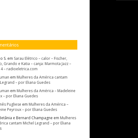
entários
o S.
em
Sarau Elétrico – calor – Fischer,
, Grando e Katia – canja: Marmota Jazz –
14 – radioeletrica.com
Suman
em
Mulheres da América cantam
 Legrand – por Eliana Guedes
Suman
em
Mulheres da América – Madeleine
x – por Eliana Guedes
Inês Pugliese
em
Mulheres da América –
ine Peyroux – por Eliana Guedes
Betânia e Bernard Champagne
em
Mulheres
rica cantam Michel Legrand – por Eliana
s