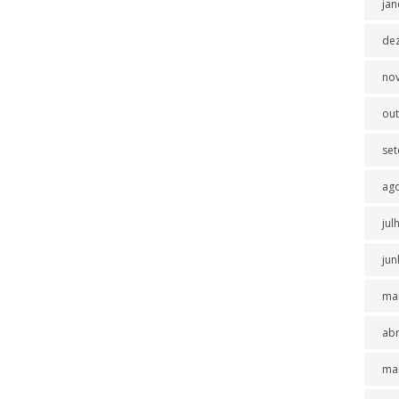
jan
de
no
ou
se
ag
jul
jun
ma
abr
ma