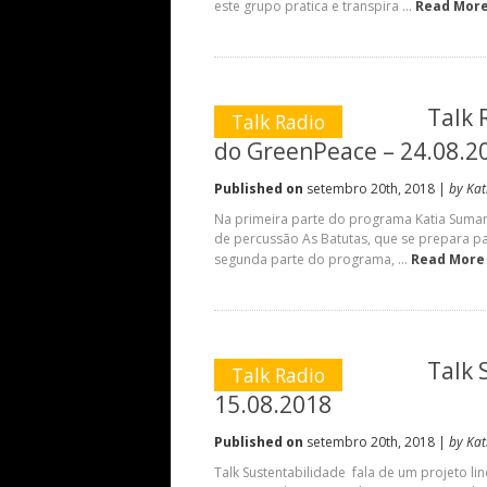
este grupo pratica e transpira ...
Read Mor
Talk 
Talk Radio
do GreenPeace – 24.08.2
Published on
setembro 20th, 2018 |
by Ka
Na primeira parte do programa Katia Suman 
de percussão As Batutas, que se prepara pa
segunda parte do programa, ...
Read More
Talk 
Talk Radio
15.08.2018
Published on
setembro 20th, 2018 |
by Ka
Talk Sustentabilidade fala de um projeto li