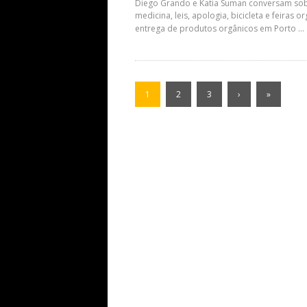
Diego Grando e Katia Suman conversam sobre
medicina, leis, apologia, bicicleta e feiras o
entrega de produtos orgânicos em Porto ...
1
2
3
›
»