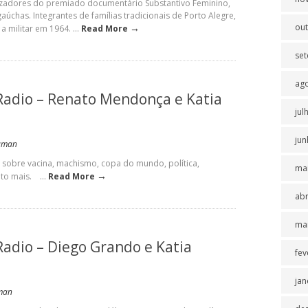
lizadores do premiado documentário Substantivo Feminino,
gaúchas. Integrantes de famílias tradicionais de Porto Alegre,
→
ou
militar em 1964. ...
Read More
se
ag
Radio – Renato Mendonça e Katia
jul
jun
Suman
sobre vacina, machismo, copa do mundo, política,
ma
→
to mais. ...
Read More
abr
ma
Radio – Diego Grando e Katia
fev
jan
man