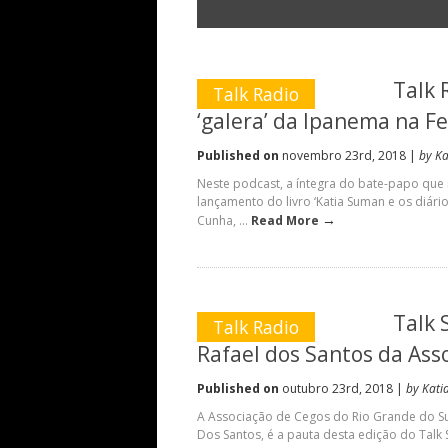
Talk 
Talk Radio
‘galera’ da Ipanema na Fe
Published on
novembro 23rd, 2018 |
by K
Neste podcast, a íntegra do bate-papo que r
lançamento do livro ‘Katia Suman e os diári
→
Cunha, ...
Read More
Talk 
Talk Radio
Rafael dos Santos da Ass
Published on
outubro 23rd, 2018 |
by Kati
A Associação de Cegos do Rio Grande do Sul
Dos Santos, é a pauta desta edição do Talk