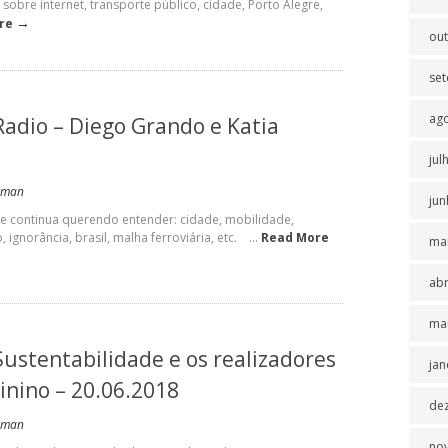
bre internet, transporte público, cidade, Porto Alegre,
→
re
ou
se
ag
Radio – Diego Grando e Katia
jul
uman
jun
e continua querendo entender: cidade, mobilidade,
ignorância, brasil, malha ferroviária, etc. ...
Read More
ma
abr
ma
Sustentabilidade e os realizadores
jan
inino – 20.06.2018
de
uman
no