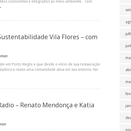
dadãos conscientes e integrados ao meio-ambiente. com
→
se
ag
jul
Sustentabilidade Vila Flores – com
jun
Suman
ma
iste em Porto Alegre e que desde o início de sua restauração
iculadora e reúne uma comunidade ativa em seu entorno. No
abr
ma
fev
Radio – Renato Mendonça e Katia
jan
de
uman
no