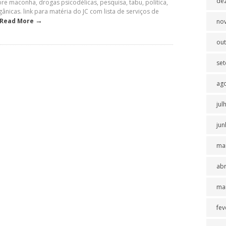
de
 maconha, drogas psicodélicas, pesquisa, tabu, política,
rgânicas. link para matéria do JC com lista de serviços de
→
Read More
no
ou
se
ag
jul
jun
ma
abr
ma
fev