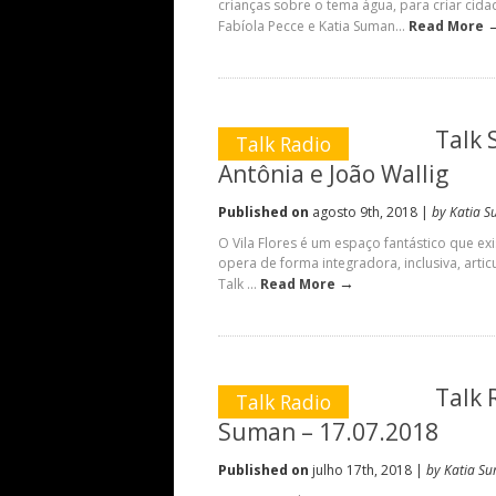
crianças sobre o tema água, para criar ci
Fabíola Pecce e Katia Suman...
Read More
Talk 
Talk Radio
Antônia e João Wallig
Published on
agosto 9th, 2018 |
by Katia 
O Vila Flores é um espaço fantástico que ex
opera de forma integradora, inclusiva, art
→
Talk ...
Read More
Talk 
Talk Radio
Suman – 17.07.2018
Published on
julho 17th, 2018 |
by Katia S