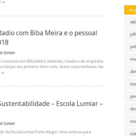
→
e
Arq
ag
Radio com Biba Meira e o pessoal
jul
018
jun
tia Suman
ma
conversa com Biba Meira, baterista, criadora da orquestra
ra lançar seu primeiro disco solo, Suave coisa nenhuma. Na
abr
→
ma
jan
Sustentabilidade – Escola Lumiar –
de
no
tia Suman
ndo da Escola Lumiar Porto Alegre. Uma vivência para
ou