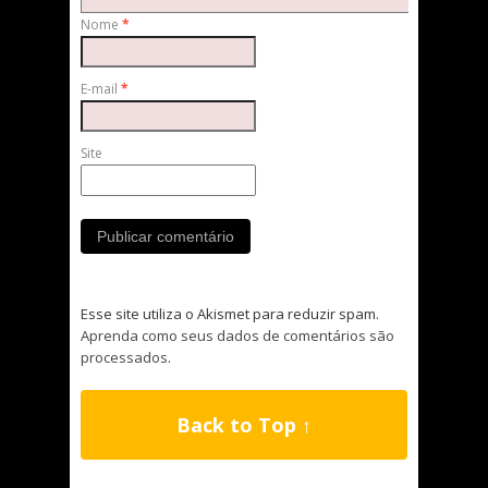
Nome
*
E-mail
*
Site
Esse site utiliza o Akismet para reduzir spam.
Aprenda como seus dados de comentários são
processados
.
Back to Top ↑