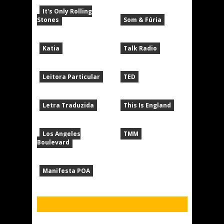
It's Only Rolling
Stones
Som & Fúria
Katia
Talk Radio
Leitora Particular
TED
Letra Traduzida
This Is England
Los Angeles
TMM
Boulevard
Manifesta POA