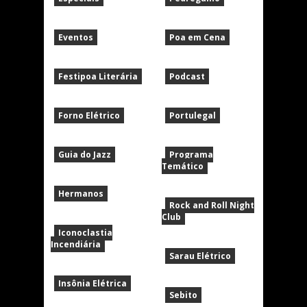
Eventos
Poa em Cena
Festipoa Literária
Podcast
Forno Elétrico
Portulegal
Guia do Jazz
Programa
Temático
Hermanos
Rock and Roll Night
Club
Iconoclastia
Incendiária
Sarau Elétrico
Insônia Elétrica
Sebito