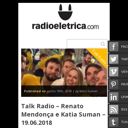
FA
Talk Radio
TWI
VE
PIN
Published on
junho 19th, 2018 |
by Katia Suman
LIN
Talk Radio – Renato
RSS
Mendonça e Katia Suman –
19.06.2018
TU