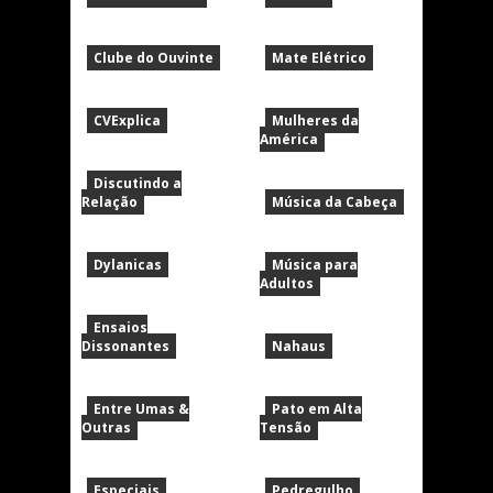
Clube do Ouvinte
Mate Elétrico
CVExplica
Mulheres da
América
Discutindo a
Relação
Música da Cabeça
Dylanicas
Música para
Adultos
Ensaios
Dissonantes
Nahaus
Entre Umas &
Pato em Alta
Outras
Tensão
Especiais
Pedregulho