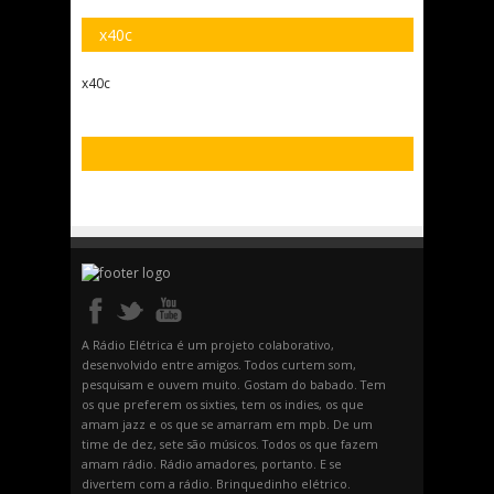
x40c
x40c
A Rádio Elétrica é um projeto colaborativo,
desenvolvido entre amigos. Todos curtem som,
pesquisam e ouvem muito. Gostam do babado. Tem
os que preferem os sixties, tem os indies, os que
amam jazz e os que se amarram em mpb. De um
time de dez, sete são músicos. Todos os que fazem
amam rádio. Rádio amadores, portanto. E se
divertem com a rádio. Brinquedinho elétrico.