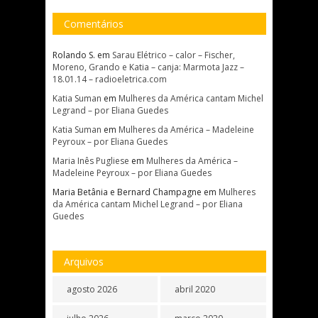
Comentários
Rolando S.
em
Sarau Elétrico – calor – Fischer,
Moreno, Grando e Katia – canja: Marmota Jazz –
18.01.14 – radioeletrica.com
Katia Suman
em
Mulheres da América cantam Michel
Legrand – por Eliana Guedes
Katia Suman
em
Mulheres da América – Madeleine
Peyroux – por Eliana Guedes
Maria Inês Pugliese
em
Mulheres da América –
Madeleine Peyroux – por Eliana Guedes
Maria Betânia e Bernard Champagne
em
Mulheres
da América cantam Michel Legrand – por Eliana
Guedes
Arquivos
agosto 2026
abril 2020