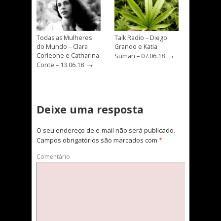
Todas as Mulheres
Talk Radio – Diego
do Mundo – Clara
Grando e Katia
→
Corleone e Catharina
Suman – 07.06.18
→
Conte – 13.06.18
Deixe uma resposta
O seu endereço de e-mail não será publicado.
Campos obrigatórios são marcados com
*
Comentário