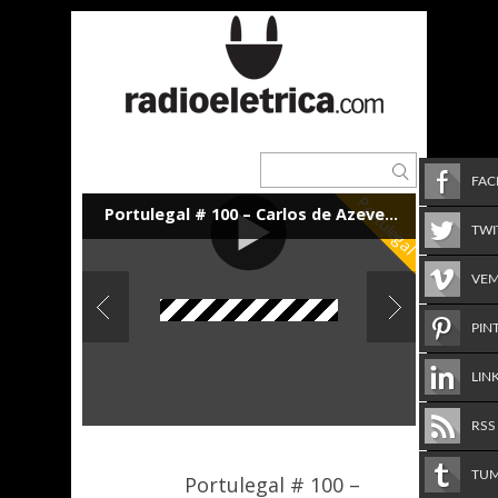
FA
Portulegal
Portulegal # 100 – Carlos de Azevedo – 08.10.14 – radioeletrica.com
TWI
VE
PIN
LIN
RSS
TU
Portulegal # 100 –