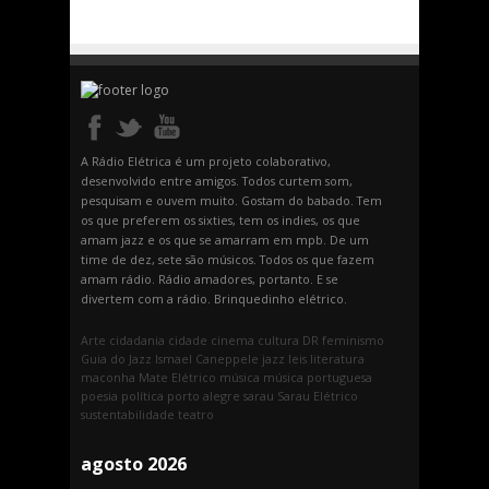
A Rádio Elétrica é um projeto colaborativo,
desenvolvido entre amigos. Todos curtem som,
pesquisam e ouvem muito. Gostam do babado. Tem
os que preferem os sixties, tem os indies, os que
amam jazz e os que se amarram em mpb. De um
time de dez, sete são músicos. Todos os que fazem
amam rádio. Rádio amadores, portanto. E se
divertem com a rádio. Brinquedinho elétrico.
Arte
cidadania
cidade
cinema
cultura
DR
feminismo
Guia do Jazz
Ismael Caneppele
jazz
leis
literatura
maconha
Mate Elétrico
música
música portuguesa
poesia
política
porto alegre
sarau
Sarau Elétrico
sustentabilidade
teatro
agosto 2026