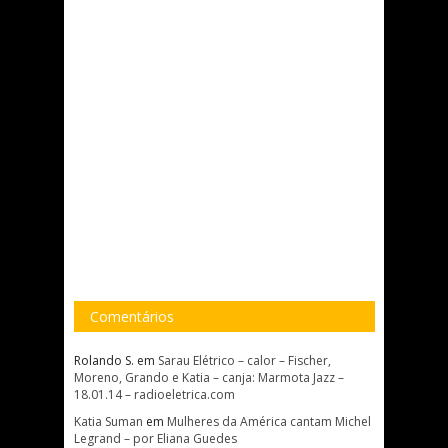
Comentários
Rolando S.
em
Sarau Elétrico – calor – Fischer,
Moreno, Grando e Katia – canja: Marmota Jazz –
18.01.14 – radioeletrica.com
Katia Suman
em
Mulheres da América cantam Michel
Legrand – por Eliana Guedes