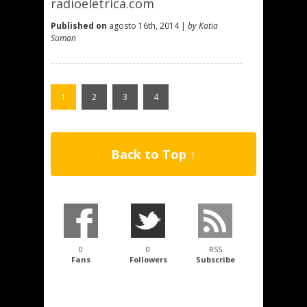
radioeletrica.com
Published on
agosto 16th, 2014 |
by Katia
Suman
1
2
3
4
Back to Top ↑
0
0
RSS
Fans
Followers
Subscribe