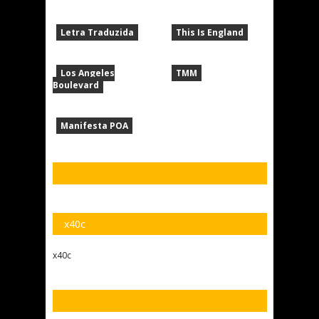
Letra Traduzida
This Is England
Los Angeles
TMM
Boulevard
Manifesta POA
x40c
x40c