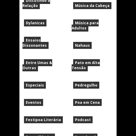
Discutindo a
Relação
Música da Cabeça
Dylanicas
Música para
Adultos
Ensaios
Dissonantes
Nahaus
Entre Umas &
Pato em Alta
Outras
Tensão
Especiais
Pedregulho
Eventos
Poa em Cena
Festipoa Literária
Podcast