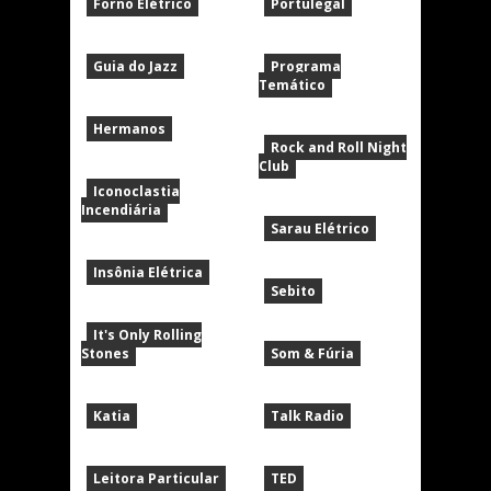
Forno Elétrico
Portulegal
Guia do Jazz
Programa
Temático
Hermanos
Rock and Roll Night
Club
Iconoclastia
Incendiária
Sarau Elétrico
Insônia Elétrica
Sebito
It's Only Rolling
Stones
Som & Fúria
Katia
Talk Radio
Leitora Particular
TED