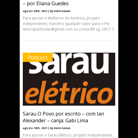
– por Eliana Guedes
agosto 25th, 2021 |
by Katia Suman
Para apoiar o Mulheres da América, projeto
independente, transfira qualquer valor para o Pix:
leitoraparticular@gmail.com ou conta BB ag. 2817-7
Podcast
Sarau O Povo por escrito – com Ian
Alexander – canja: Gabi Lima
agosto 19th, 2021 |
by Katia Suman
Para apoiar o Sarau Elétrico, projeto independente,