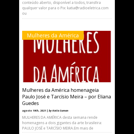
conteúdo aberto, disponível a todos, transfira
qualquer valor para o Pix: katia@radioeletrica.com
ou
Mulheres da América
Mulheres da América homenageia
Paulo José e Tarcísio Meira – por Eliana
Guedes
agosto 19th, 2021 |
by Katia Suman
MULHERES DA AMÉRICA desta semana rende
homenagens a dois gigantes da arte brasileira:
PAULO JOSÉ e TARCÍSIO MEIRA.Em mais de