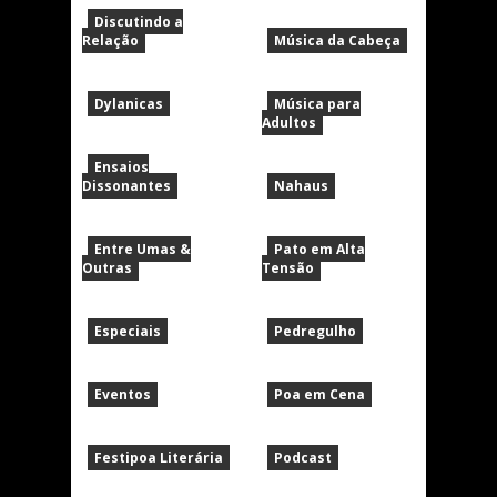
Discutindo a
Relação
Música da Cabeça
Dylanicas
Música para
Adultos
Ensaios
Dissonantes
Nahaus
Entre Umas &
Pato em Alta
Outras
Tensão
Especiais
Pedregulho
Eventos
Poa em Cena
Festipoa Literária
Podcast