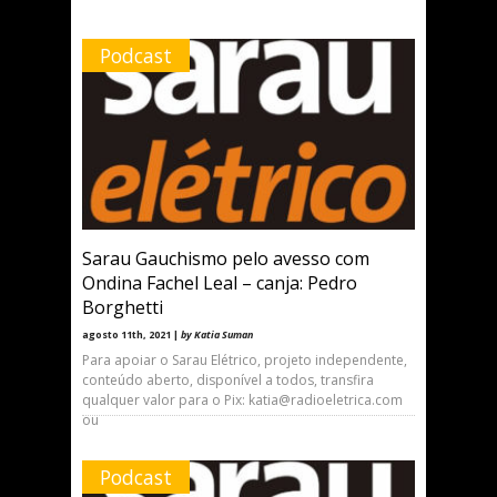
Podcast
Sarau Gauchismo pelo avesso com
Ondina Fachel Leal – canja: Pedro
Borghetti
agosto 11th, 2021 |
by Katia Suman
Para apoiar o Sarau Elétrico, projeto independente,
conteúdo aberto, disponível a todos, transfira
qualquer valor para o Pix: katia@radioeletrica.com
ou
Podcast