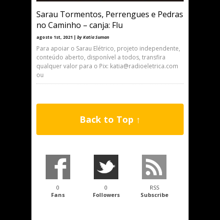
Sarau Tormentos, Perrengues e Pedras
no Caminho – canja: Flu
agosto 1st, 2021 |
by Katia Suman
Para apoiar o Sarau Elétrico, projeto independente,
conteúdo aberto, disponível a todos, transfira
qualquer valor para o Pix: katia@radioeletrica.com
ou
Back to Top ↑
0
0
RSS
Fans
Followers
Subscribe