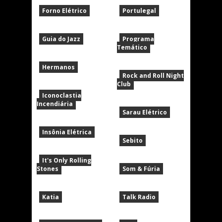
Forno Elétrico
Portulegal
Guia do Jazz
Programa
Temático
Hermanos
Rock and Roll Night
Club
Iconoclastia
Incendiária
Sarau Elétrico
Insônia Elétrica
Sebito
It's Only Rolling
Stones
Som & Fúria
Katia
Talk Radio