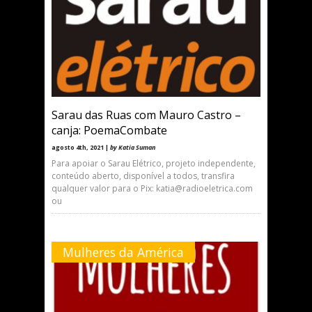
Sarau das Ruas com Mauro Castro –
canja: PoemaCombate
agosto 4th, 2021 |
by Katia Suman
Para apoiar o Sarau Elétrico, projeto independente,
conteúdo aberto, disponível a todos, transfira
qualquer valor para o Pix: katia@radioeletrica.com
ou
Mulheres da América