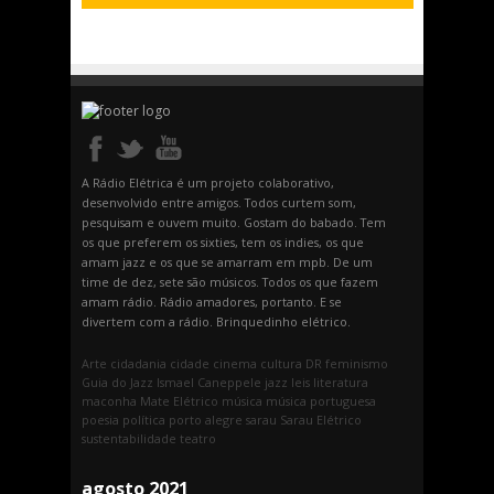
A Rádio Elétrica é um projeto colaborativo,
desenvolvido entre amigos. Todos curtem som,
pesquisam e ouvem muito. Gostam do babado. Tem
os que preferem os sixties, tem os indies, os que
amam jazz e os que se amarram em mpb. De um
time de dez, sete são músicos. Todos os que fazem
amam rádio. Rádio amadores, portanto. E se
divertem com a rádio. Brinquedinho elétrico.
Arte
cidadania
cidade
cinema
cultura
DR
feminismo
Guia do Jazz
Ismael Caneppele
jazz
leis
literatura
maconha
Mate Elétrico
música
música portuguesa
poesia
política
porto alegre
sarau
Sarau Elétrico
sustentabilidade
teatro
agosto 2021