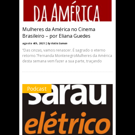
Mulheres da América no Cinema
Brasileiro – por Eliana Guedes
agosto 4th, 2021 |
by Katia Suman
“Das cinzas, vamos renascer. É sagrado o eterno
retorno.”Fernanda MontenegroMulheres da América
desta semana vem fazer a sua parte, traçando
Podcast