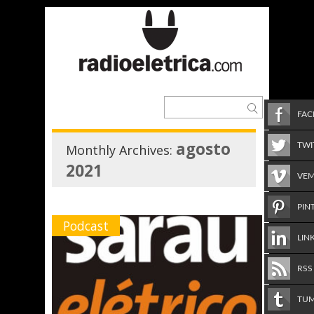
FA
agosto
TWI
Monthly Archives:
2021
VE
PIN
Podcast
LIN
RSS
TU