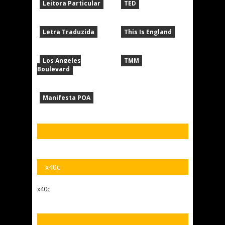
Leitora Particular
TED
Letra Traduzida
This Is England
Los Angeles
TMM
Boulevard
Manifesta POA
x40c
x40c