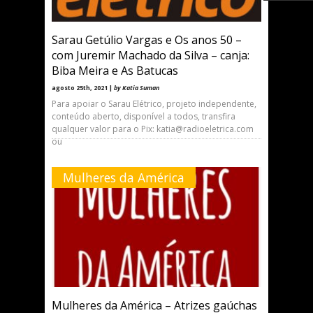
Sarau Getúlio Vargas e Os anos 50 –
com Juremir Machado da Silva – canja:
Biba Meira e As Batucas
agosto 25th, 2021 |
by Katia Suman
Para apoiar o Sarau Elétrico, projeto independente,
conteúdo aberto, disponível a todos, transfira
qualquer valor para o Pix: katia@radioeletrica.com
ou
Mulheres da América
Mulheres da América – Atrizes gaúchas