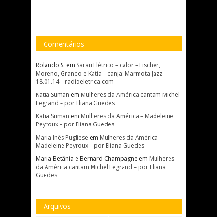
Comentários
Rolando S.
em
Sarau Elétrico – calor – Fischer,
Moreno, Grando e Katia – canja: Marmota Jazz –
18.01.14 – radioeletrica.com
Katia Suman
em
Mulheres da América cantam Michel
Legrand – por Eliana Guedes
Katia Suman
em
Mulheres da América – Madeleine
Peyroux – por Eliana Guedes
Maria Inês Pugliese
em
Mulheres da América –
Madeleine Peyroux – por Eliana Guedes
Maria Betânia e Bernard Champagne
em
Mulheres
da América cantam Michel Legrand – por Eliana
Guedes
Arquivos