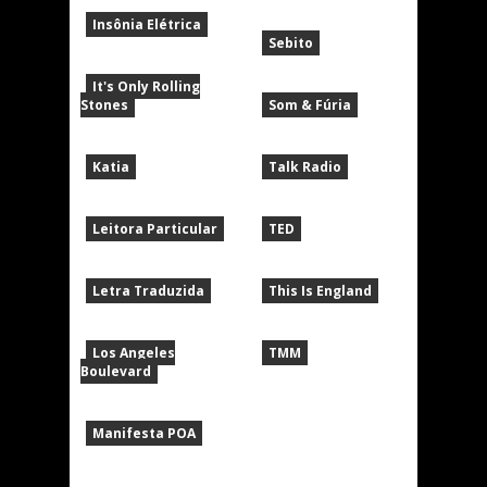
Insônia Elétrica
Sebito
It's Only Rolling
Stones
Som & Fúria
Katia
Talk Radio
Leitora Particular
TED
Letra Traduzida
This Is England
Los Angeles
TMM
Boulevard
Manifesta POA