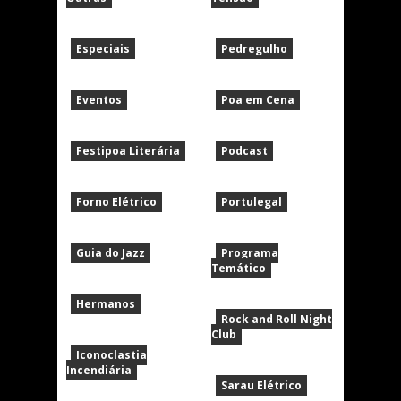
Especiais
Pedregulho
Eventos
Poa em Cena
Festipoa Literária
Podcast
Forno Elétrico
Portulegal
Guia do Jazz
Programa
Temático
Hermanos
Rock and Roll Night
Club
Iconoclastia
Incendiária
Sarau Elétrico