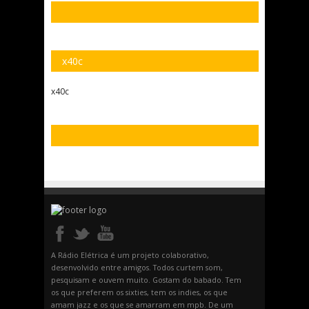
x40c
x40c
A Rádio Elétrica é um projeto colaborativo,
desenvolvido entre amigos. Todos curtem som,
pesquisam e ouvem muito. Gostam do babado. Tem
os que preferem os sixties, tem os indies, os que
amam jazz e os que se amarram em mpb. De um