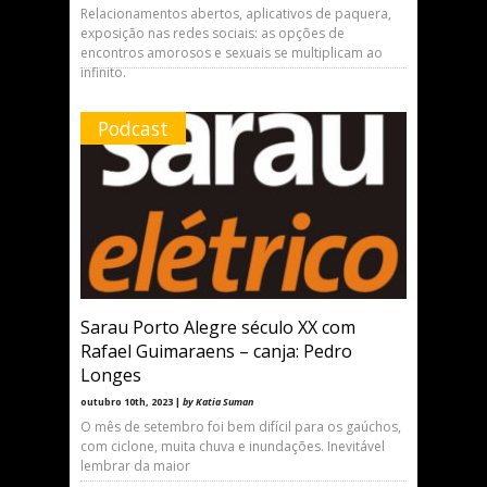
Relacionamentos abertos, aplicativos de paquera,
exposição nas redes sociais: as opções de
encontros amorosos e sexuais se multiplicam ao
infinito.
Podcast
Sarau Porto Alegre século XX com
Rafael Guimaraens – canja: Pedro
Longes
outubro 10th, 2023 |
by Katia Suman
O mês de setembro foi bem difícil para os gaúchos,
com ciclone, muita chuva e inundações. Inevitável
lembrar da maior