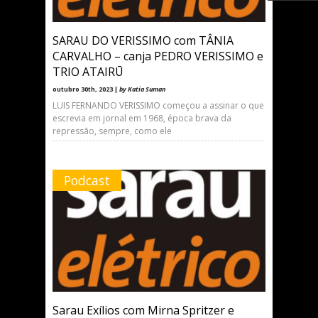
SARAU DO VERISSIMO com TÂNIA
CARVALHO – canja PEDRO VERISSIMO e
TRIO ATAIRŪ
outubro 30th, 2023 |
by Katia Suman
LUIS FERNANDO VERISSIMO começou a assinar o que
escrevia em jornal em 1968, época brava da
repressão, sempre, como ele
Podcast
Sarau Exílios com Mirna Spritzer e