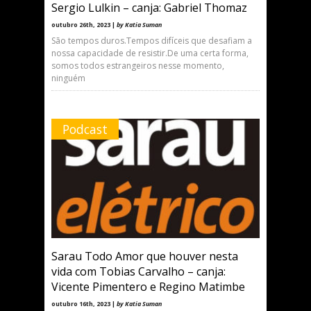
Sergio Lulkin – canja: Gabriel Thomaz
outubro 26th, 2023 |
by Katia Suman
São tempos duros.Tempos difíceis que desafiam a
nossa capacidade de resistir.De uma certa forma,
somos todos estrangeiros nesse momento,
ninguém
Podcast
Sarau Todo Amor que houver nesta
vida com Tobias Carvalho – canja:
Vicente Pimentero e Regino Matimbe
outubro 16th, 2023 |
by Katia Suman