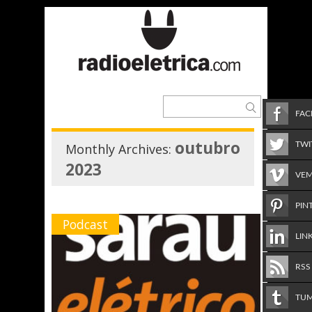
FA
outubro
TWI
Monthly Archives:
2023
VE
PIN
Podcast
LIN
RSS
TU