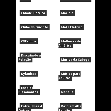
Cidade Elétrica
Mariola
Clube do Ouvinte
Mate Elétrico
CVExplica
Mulheres da
América
Discutindo a
Relação
Música da Cabeça
Dylanicas
Música para
Adultos
Ensaios
Dissonantes
Nahaus
Entre Umas &
Pato em Alta
Outras
Tensão