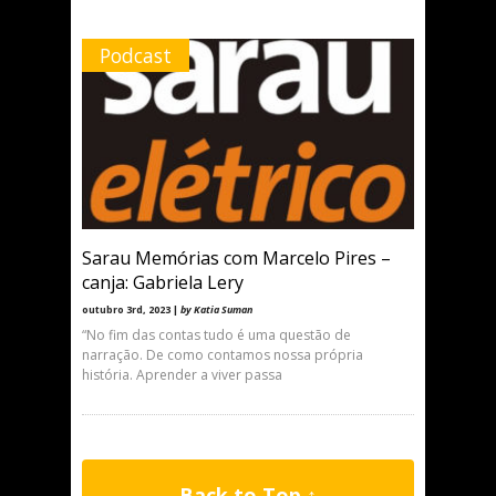
Podcast
Sarau Memórias com Marcelo Pires –
canja: Gabriela Lery
outubro 3rd, 2023 |
by Katia Suman
“No fim das contas tudo é uma questão de
narração. De como contamos nossa própria
história. Aprender a viver passa
Back to Top ↑