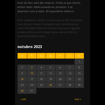
time de dez, sete são músicos. Todos os que fazem
amam rádio. Rádio amadores, portanto. E se
divertem com a rádio. Brinquedinho elétrico.
Arte
cidadania
cidade
cinema
cultura
DR
feminismo
Guia do Jazz
Ismael Caneppele
jazz
leis
literatura
maconha
Mate Elétrico
música
música portuguesa
poesia
política
porto alegre
sarau
Sarau Elétrico
sustentabilidade
teatro
outubro 2023
S
T
Q
Q
S
S
D
1
2
3
4
5
6
7
8
9
10
11
12
13
14
15
16
17
18
19
20
21
22
23
24
25
26
27
28
29
30
31
« set
nov »