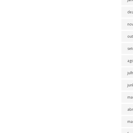
de
no
ou
se
ag
jul
jun
ma
abr
ma