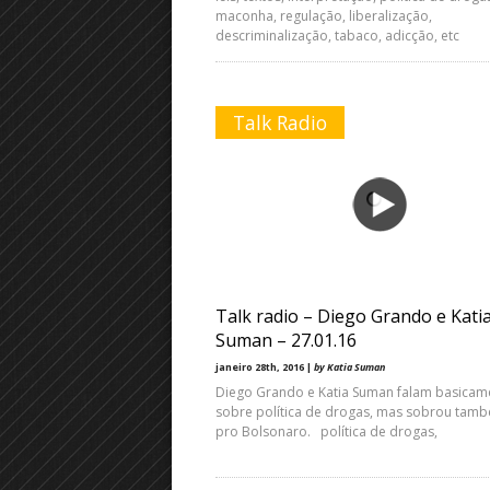
maconha, regulação, liberalização,
descriminalização, tabaco, adicção, etc
Talk Radio
Talk radio – Diego Grando e Kati
Suman – 27.01.16
janeiro 28th, 2016 |
by Katia Suman
Diego Grando e Katia Suman falam basicam
sobre política de drogas, mas sobrou tam
pro Bolsonaro. política de drogas,