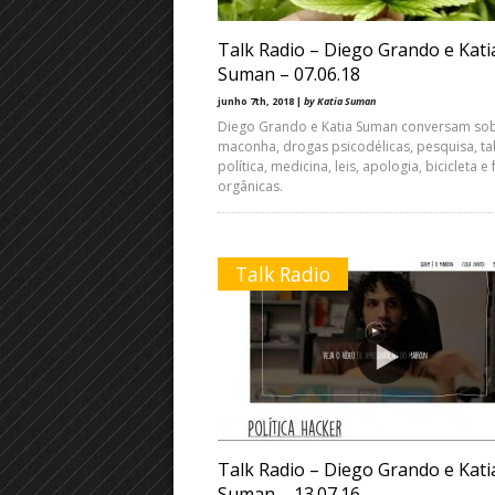
Talk Radio – Diego Grando e Kati
Suman – 07.06.18
junho 7th, 2018 |
by Katia Suman
Diego Grando e Katia Suman conversam so
maconha, drogas psicodélicas, pesquisa, ta
política, medicina, leis, apologia, bicicleta e 
orgânicas.
Talk Radio
Talk Radio – Diego Grando e Kati
Suman – 13.07.16