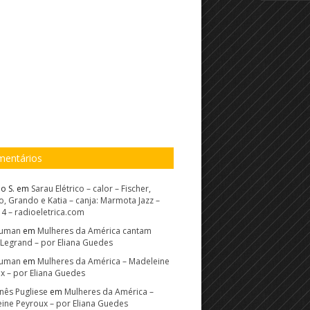
entários
o S.
em
Sarau Elétrico – calor – Fischer,
, Grando e Katia – canja: Marmota Jazz –
14 – radioeletrica.com
Suman
em
Mulheres da América cantam
 Legrand – por Eliana Guedes
Suman
em
Mulheres da América – Madeleine
x – por Eliana Guedes
Inês Pugliese
em
Mulheres da América –
ine Peyroux – por Eliana Guedes