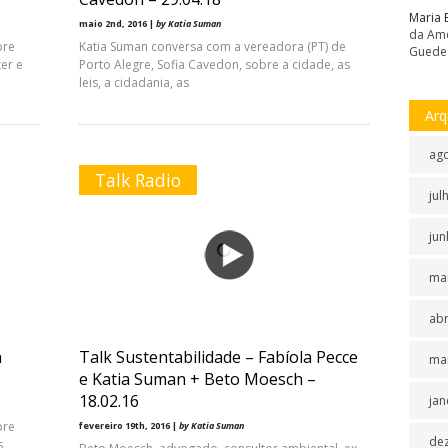
Maria 
maio 2nd, 2016 |
by Katia Suman
da Amé
bre
Katia Suman conversa com a vereadora (PT) de
Guede
ker e
Porto Alegre, Sofia Cavedon, sobre a cidade, as
leis, a cidadania, as
Arq
ag
Talk Radio
jul
jun
ma
abr
a
Talk Sustentabilidade – Fabíola Pecce
ma
e Katia Suman + Beto Moesch –
18.02.16
jan
bre
fevereiro 19th, 2016 |
by Katia Suman
de
s,