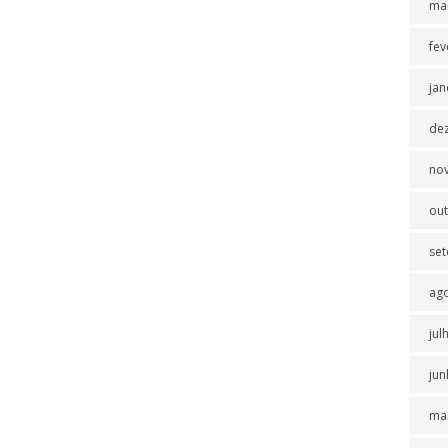
ma
fev
jan
de
no
ou
se
ag
jul
jun
ma