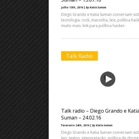
julho 13th, 2016 |
by Katia Suman
Diego Grando e Katia Suman conversam so
tecnologia, rock, maconha, leis, política hac
muito mais. link para política hacker:
Talk Radio
Talk radio – Diego Grando e Kati
Suman – 24.02.16
fevereiro 24th, 2016 |
by Katia Suman
Diego Grando e Katia Suman conversam so
leis, textos, interpretação, política de droga