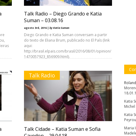
a
Talk Radio – Diego Grando e Katia
Suman – 03.08.16
agosto 3rd, 2016 |
by Katia Suman
bre
Diego Grando e Katia Suman conversam a partir
bu,
do texto de Eliana Brum, publicado no El País (link
feiras
aqui:
http://brasil.elpais.com/brasil/2016/08/01/opinion/
1470057923_856909.html).
Com
Talk Radio
Roland
Moreno
18.01.
Katia 
Michel
Katia 
Peyrou
Maria 
a
Talk Cidade – Katia Suman e Sofia
Madele
Cavedon – 29.04.18