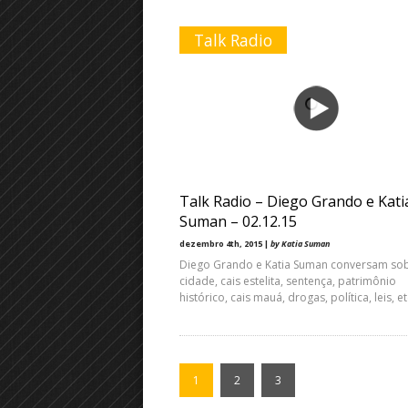
Talk Radio
Talk Radio – Diego Grando e Kati
Suman – 02.12.15
dezembro 4th, 2015 |
by Katia Suman
Diego Grando e Katia Suman conversam so
cidade, cais estelita, sentença, patrimônio
histórico, cais mauá, drogas, política, leis, e
1
2
3