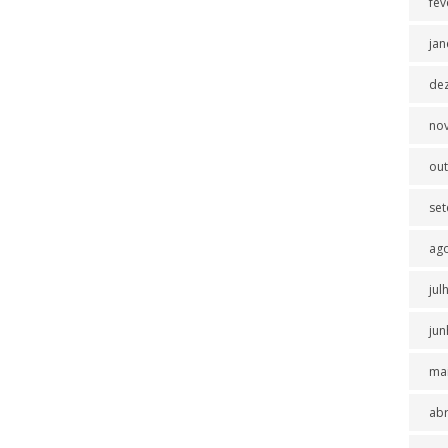
fev
jan
de
no
ou
se
ag
jul
jun
ma
abr