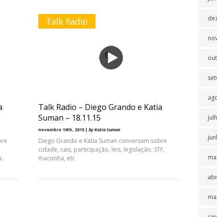
de
Talk Radio
no
ou
se
ag
a
Talk Radio – Diego Grando e Katia
Suman – 18.11.15
jul
novembro 19th, 2015 |
by Katia Suman
jun
bre
Diego Grando e Katia Suman conversam sobre
cidade, cais, participação, leis, legislação, STF,
ma
tc.
maconha, etc
abr
ma
jan