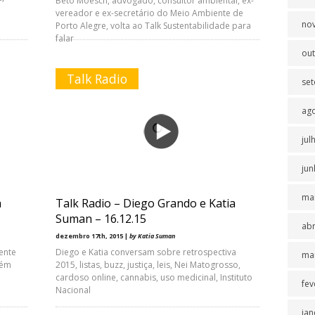
Beto Moesch, advogado, consultor ambiental, ex-
vereador e ex-secretário do Meio Ambiente de
no
Porto Alegre, volta ao Talk Sustentabilidade para
falar
ou
Talk Radio
se
ag
jul
jun
ma
a
Talk Radio – Diego Grando e Katia
Suman – 16.12.15
abr
dezembro 17th, 2015 |
by Katia Suman
ente
Diego e Katia conversam sobre retrospectiva
ma
bém
2015, listas, buzz, justiça, leis, Nei Matogrosso,
cardoso online, cannabis, uso medicinal, Instituto
fev
Nacional
jan