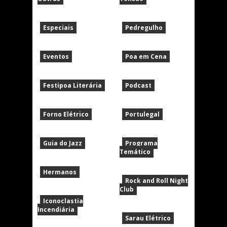
Especiais
Pedregulho
Eventos
Poa em Cena
Festipoa Literária
Podcast
Forno Elétrico
Portulegal
Guia do Jazz
Programa
Temático
Hermanos
Rock and Roll Night
Club
Iconoclastia
Incendiária
Sarau Elétrico