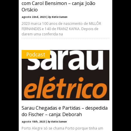
com Carol Bensimon – canja: João
Ortácio
agosto 22nd, 2023 |
by Katia Suman
2023 marca 100 anos de nascimento de MILLÔR
FERNANDES e 140 de FRANZ KAFKA. Depois de
darem uma conferida na
Podcast
Sarau Chegadas e Partidas – despedida
do Fischer – canja: Deborah
agosto 15th, 2023 |
by Katia Suman
Porto Alegre só se chama Porto porque tinha um