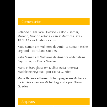
Comentários
Rolando S.
em
Sarau Elétrico – calor – Fischer,
Moreno, Grando e Katia – canja: Marmota Jazz –
18.01.14 – radioeletrica.com
Katia Suman
em
Mulheres da América cantam Michel
Legrand – por Eliana Guedes
Katia Suman
em
Mulheres da América – Madeleine
Peyroux – por Eliana Guedes
Maria Inês Pugliese
em
Mulheres da América –
Madeleine Peyroux – por Eliana Guedes
Maria Betânia e Bernard Champagne
em
Mulheres
da América cantam Michel Legrand – por Eliana
Guedes
Arquivos