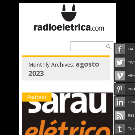
FA
agosto
TWI
Monthly Archives:
2023
VE
PIN
Podcast
LIN
RSS
TU