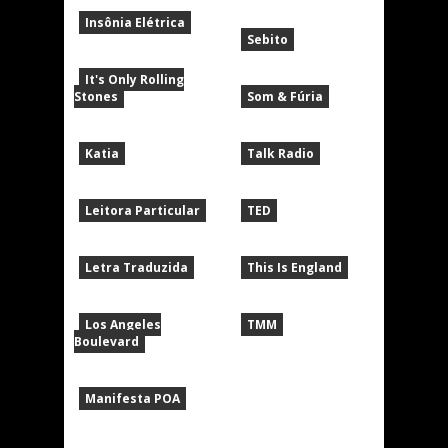
Insônia Elétrica
Sebito
It's Only Rolling
Stones
Som & Fúria
Katia
Talk Radio
Leitora Particular
TED
Letra Traduzida
This Is England
Los Angeles
TMM
Boulevard
Manifesta POA