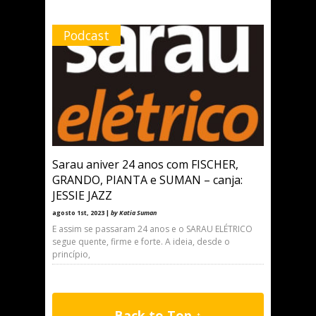
Podcast
Sarau aniver 24 anos com FISCHER,
GRANDO, PIANTA e SUMAN – canja:
JESSIE JAZZ
agosto 1st, 2023 |
by Katia Suman
E assim se passaram 24 anos e o SARAU ELÉTRICO
segue quente, firme e forte. A ideia, desde o
princípio,
Back to Top ↑