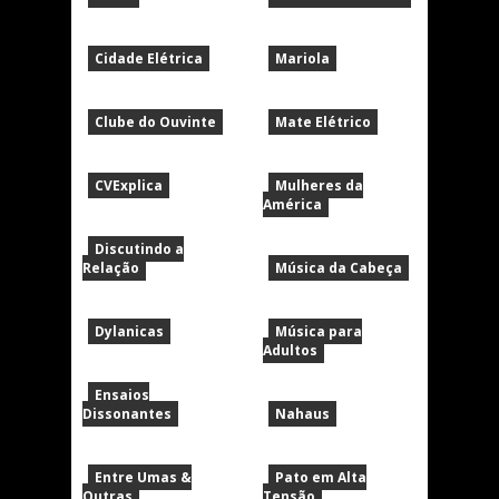
Cidade Elétrica
Mariola
Clube do Ouvinte
Mate Elétrico
CVExplica
Mulheres da
América
Discutindo a
Relação
Música da Cabeça
Dylanicas
Música para
Adultos
Ensaios
Dissonantes
Nahaus
Entre Umas &
Pato em Alta
Outras
Tensão