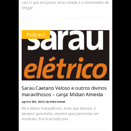
cais.O que era porto virou cidade e o movimento de
chegar
Podcast
Sarau Caetano Veloso e outros divinos
maravilhosos – canja: Midian Almeida
agosto 8th, 2023 |
by Katia Suman
Ele é divino maravilhoso, mais que demais, e
sempre quis muito, mesmo que parecesse ser
modesto. Pra ficar tudo joia