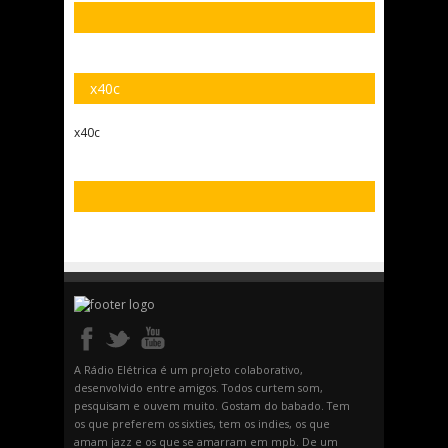
x40c
x40c
A Rádio Elétrica é um projeto colaborativo,
desenvolvido entre amigos. Todos curtem som,
pesquisam e ouvem muito. Gostam do babado. Tem
os que preferem os sixties, tem os indies, os que
amam jazz e os que se amarram em mpb. De um