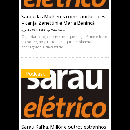
Sarau das Mulheres com Claudia Tajes
– canja: Zanettini e Maria Benincá
agosto 29th, 2023 |
by Katia Suman
O patriarcado, esse mesmo que segue firme e forte
no poder, nos trouxe até aqui, um planeta
conflagrado e devastado.
Podcast
Sarau Kafka, Millôr e outros estranhos