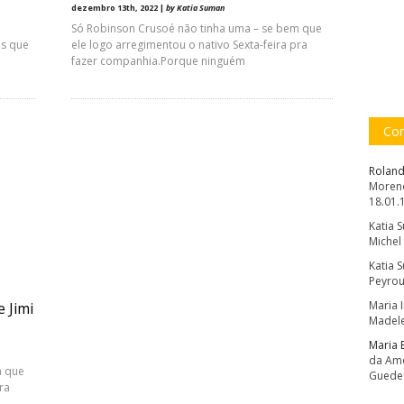
dezembro 13th, 2022 |
by Katia Suman
Só Robinson Crusoé não tinha uma – se bem que
s que
ele logo arregimentou o nativo Sexta-feira pra
fazer companhia.Porque ninguém
Com
Roland
Moreno
18.01.
Katia 
Michel
Katia 
Peyrou
Maria 
 Jimi
Madele
Maria 
da Amé
m que
Guede
ra