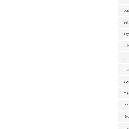
ou
se
ag
jul
jun
ma
abr
ma
jan
de
no