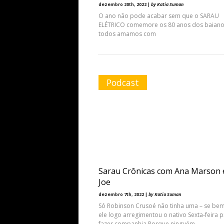
dezembro 20th, 2022 |
by Katia Suman
O ano não pode acabar sem que o SARAU
ELÉTRICO comemore os 80 anos dos baiano
todos amamos com
Podcast
Sarau Crônicas com Ana Marson e
Joe
dezembro 7th, 2022 |
by Katia Suman
Só Robinson Crusoé não tinha uma – se be
ele logo arregimentou o nativo Sexta-feira p
fazer companhia.Porque ninguém