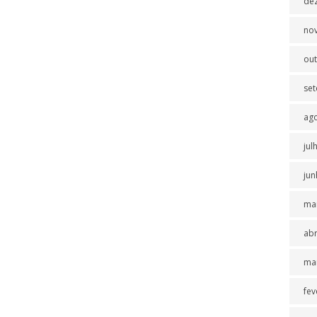
de
no
ou
se
ag
jul
jun
ma
abr
ma
fev