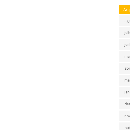
Arq
ag
jul
jun
ma
abr
ma
jan
de
no
ou