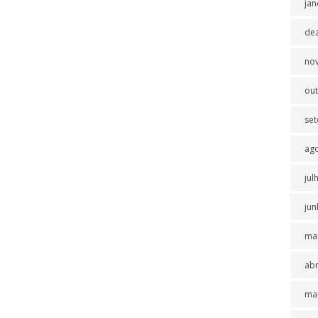
jan
de
no
ou
se
ag
jul
jun
ma
abr
ma