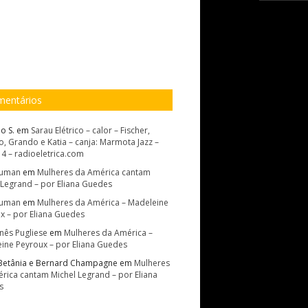
entários
o S.
em
Sarau Elétrico – calor – Fischer,
, Grando e Katia – canja: Marmota Jazz –
14 – radioeletrica.com
Suman
em
Mulheres da América cantam
 Legrand – por Eliana Guedes
Suman
em
Mulheres da América – Madeleine
x – por Eliana Guedes
Inês Pugliese
em
Mulheres da América –
ine Peyroux – por Eliana Guedes
Betânia e Bernard Champagne
em
Mulheres
rica cantam Michel Legrand – por Eliana
s