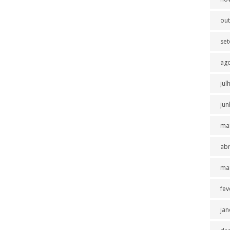
ou
se
ag
jul
jun
ma
abr
ma
fev
jan