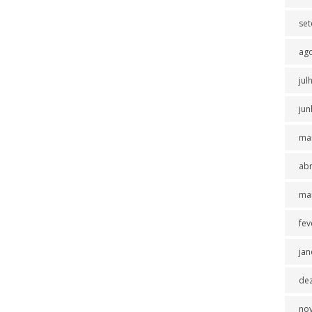
se
ag
jul
jun
ma
abr
ma
fev
jan
de
no