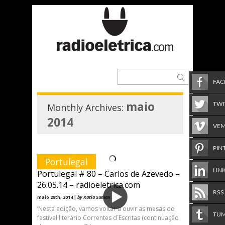
FA
maio
TWI
Monthly Archives:
2014
VE
PIN
Portulegal
LIN
Portulegal # 80 – Carlos de Azevedo –
26.05.14 – radioeletrica.com
RSS
maio 28th, 2014 |
by Katia Suman
‘Nesta edição, vamos voltar a ouvir as mesas do
TU
festival literário Correntes d´Escritas (continuação