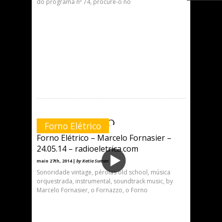
do programa nº 74, procure-o no
Forno Elétrico
Forno Elétrico – Marcelo Fornasier –
24.05.14 – radioeletrica.com
maio 27th, 2014 |
by Katia Suman
Sonoridade vintage, pérolas old school, música
orquestrada, instrumental, soundtrack music, by
Marcelo Fornasier, o Fornazzo, o Forno