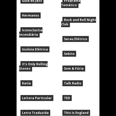
Guia do Jazz
Programa
Temático
Hermanos
Rock and Roll Night
Club
Iconoclastia
Incendiária
Sarau Elétrico
Insônia Elétrica
Sebito
It's Only Rolling
Stones
Som & Fúria
Katia
Talk Radio
Leitora Particular
TED
Letra Traduzida
This Is England