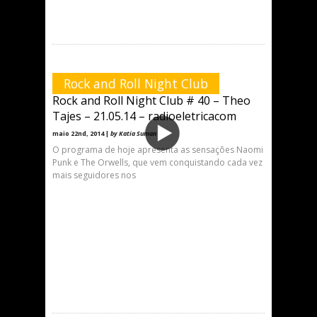
Rock and Roll Night Club
Rock and Roll Night Club # 40 – Theo
Tajes – 21.05.14 – radioeletricacom
maio 22nd, 2014 |
by Katia Suman
O programa de hoje apresenta as sensações Naomi
Punk e The Orwells, que vem conquistando cada vez
mais seguidores nos