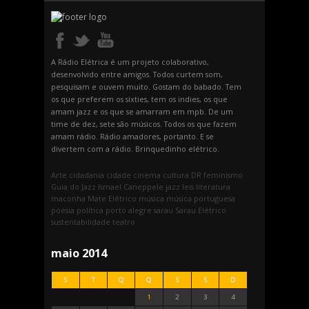
A Rádio Elétrica é um projeto colaborativo,
desenvolvido entre amigos. Todos curtem som,
pesquisam e ouvem muito. Gostam do babado. Tem
os que preferem os sixties, tem os indies, os que
amam jazz e os que se amarram em mpb. De um
time de dez, sete são músicos. Todos os que fazem
amam rádio. Rádio amadores, portanto. E se
divertem com a rádio. Brinquedinho elétrico.
Arte
cidadania
cidade
cinema
cultura
DR
feminismo
Guia do Jazz
Ismael Caneppele
jazz
leis
literatura
maconha
Mate Elétrico
música
música portuguesa
poesia
política
porto alegre
sarau
Sarau Elétrico
sustentabilidade
teatro
maio 2014
S
T
Q
Q
S
S
D
1
2
3
4