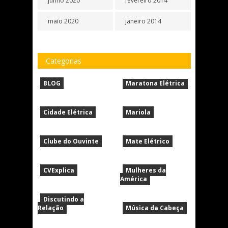
junho 2020
fevereiro 2014
maio 2020
janeiro 2014
Categorias
BLOG
Maratona Elétrica
Cidade Elétrica
Mariola
Clube do Ouvinte
Mate Elétrico
CVExplica
Mulheres da
América
Discutindo a
Relação
Música da Cabeça