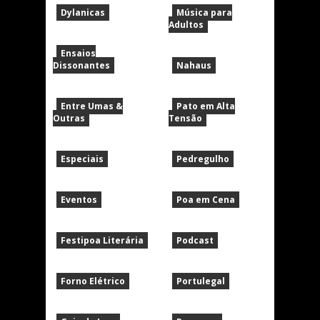
Dylanicas
Música para
Adultos
Ensaios
Dissonantes
Nahaus
Entre Umas &
Pato em Alta
Outras
Tensão
Especiais
Pedregulho
Eventos
Poa em Cena
Festipoa Literária
Podcast
Forno Elétrico
Portulegal