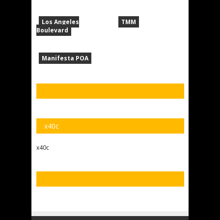
Los Angeles
TMM
Boulevard
Manifesta POA
x40c
x40c