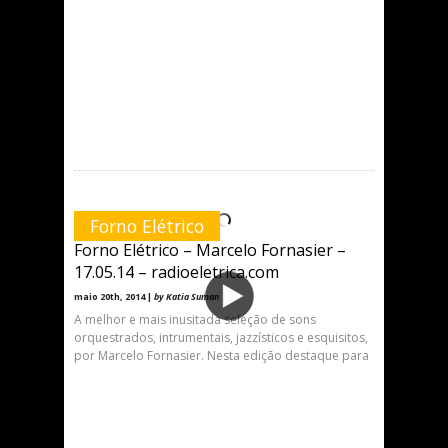
Forno Elétrico
Forno Elétrico – Marcelo Fornasier –
17.05.14 – radioeletrica.com
maio 20th, 2014 |
by Katia Suman
A melhor e mais inusitada seleção de sons
orquestrados, intrumentais, jazzísticos e esquisitos,
por Marcelo Fornasier. Nesta edição destaque para