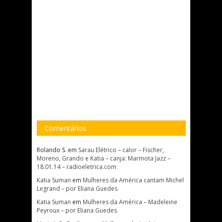
Comentários
Rolando S.
em
Sarau Elétrico – calor – Fischer,
Moreno, Grando e Katia – canja: Marmota Jazz –
18.01.14 – radioeletrica.com
Katia Suman
em
Mulheres da América cantam Michel
Legrand – por Eliana Guedes
Katia Suman
em
Mulheres da América – Madeleine
Peyroux – por Eliana Guedes