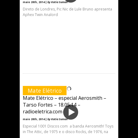
maio 20th, 2014 |
by Katia Suman
Direto de Londres, Pic Nic de Lule Bruno apresenta
Aphex Twin Analord
Mate Elétrico
Mate Elétrico – especial Aerosmith –
Tarso Fortes – 18.05.14 –
radioeletrica.com
maio 20th, 2014 |
by Katia Suman
Especial 1001 Discos com a banda Aerosmith! Toys
in The Attic, de 1975 e o disco Rocks, de 1976, na