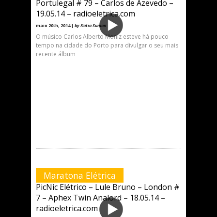
Portulegal # 79 – Carlos de Azevedo –
19.05.14 – radioeletrica.com
maio 20th, 2014 |
by Katia Suman
O músico Carlos Alberto Moniz esteve há pouco
tempo na cidade do Porto para divulgar o seu mais
recente álbum
Maratona Elétrica
PicNic Elétrico – Lule Bruno – London #
7 – Aphex Twin Analord – 18.05.14 –
radioeletrica.com