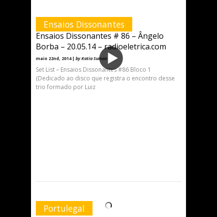
Ensaios Dissonantes
Ensaios Dissonantes # 86 – Ângelo
Borba – 20.05.14 – radioeletrica.com
maio 22nd, 2014 |
by Katia Suman
Set List – Ensaios Dissonantes #86 Bloco 1
(Dedicado ao disco que registra o encontro desse
trio formado por Luiz
Portulegal