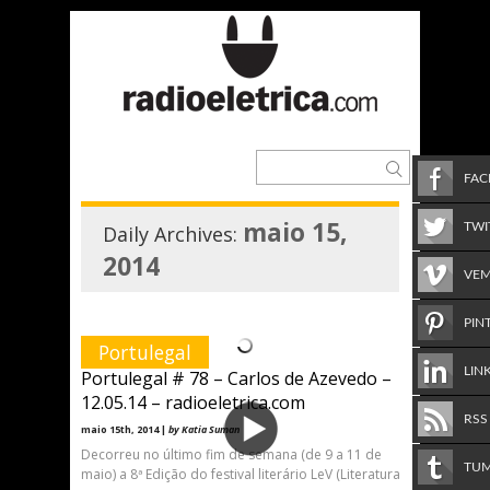
FA
maio 15,
TWI
Daily Archives:
2014
VE
PIN
Portulegal
LIN
Portulegal # 78 – Carlos de Azevedo –
12.05.14 – radioeletrica.com
RSS
maio 15th, 2014 |
by Katia Suman
Decorreu no último fim de semana (de 9 a 11 de
TU
maio) a 8ª Edição do festival literário LeV (Literatura