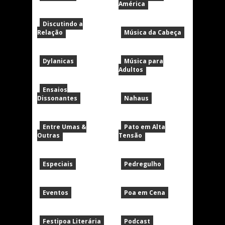
América
Discutindo a
Relação
Música da Cabeça
Dylanicas
Música para
Adultos
Ensaios
Dissonantes
Nahaus
Entre Umas &
Pato em Alta
Outras
Tensão
Especiais
Pedregulho
Eventos
Poa em Cena
Festipoa Literária
Podcast