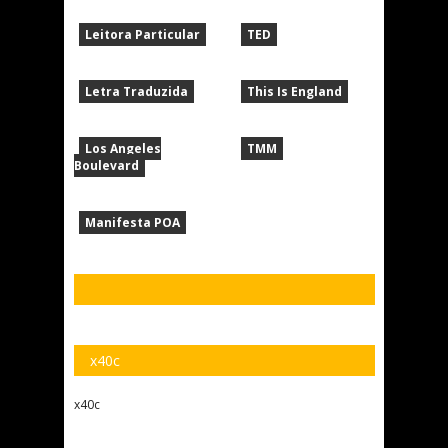
Leitora Particular
TED
Letra Traduzida
This Is England
Los Angeles
TMM
Boulevard
Manifesta POA
x40c
x40c