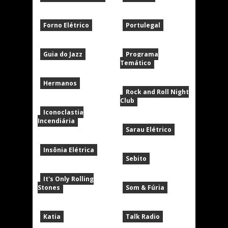
Forno Elétrico
Portulegal
Guia do Jazz
Programa
Temático
Hermanos
Rock and Roll Night
Club
Iconoclastia
Incendiária
Sarau Elétrico
Insônia Elétrica
Sebito
It's Only Rolling
Stones
Som & Fúria
Katia
Talk Radio