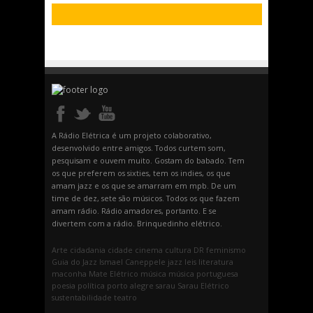
A Rádio Elétrica é um projeto colaborativo,
desenvolvido entre amigos. Todos curtem som,
pesquisam e ouvem muito. Gostam do babado. Tem
os que preferem os sixties, tem os indies, os que
amam jazz e os que se amarram em mpb. De um
time de dez, sete são músicos. Todos os que fazem
amam rádio. Rádio amadores, portanto. E se
divertem com a rádio. Brinquedinho elétrico.
Arte
cidadania
cidade
cinema
cultura
DR
feminismo
Guia do Jazz
Ismael Caneppele
jazz
leis
literatura
maconha
Mate Elétrico
música
música portuguesa
poesia
política
porto alegre
sarau
Sarau Elétrico
sustentabilidade
teatro