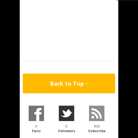
Back to Top ↑
0
0
RSS
Fans
Followers
Subscribe