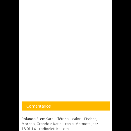
Comentários
Rolando S.
em
Sarau Elétrico – calor – Fischer,
Moreno, Grando e Katia – canja: Marmota Jazz –
18.01.14 – radioeletrica.com