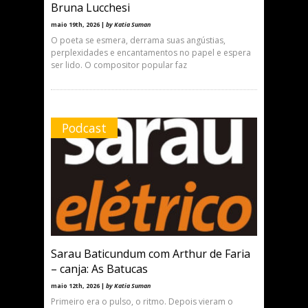
Bruna Lucchesi
maio 19th, 2026 |
by Katia Suman
O poeta se esmera, derrama suas angústias,
perplexidades e encantamentos no papel e espera
ser lido. O compositor popular faz
Podcast
Sarau Baticundum com Arthur de Faria
– canja: As Batucas
maio 12th, 2026 |
by Katia Suman
Primeiro era o pulso, o ritmo. Depois vieram o