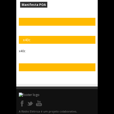
Manifesta POA
x40c
x40c
A Rádio Elétrica é um projeto colaborativo,