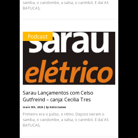
samba, o candombe, a salsa, o carimbó. E daí AS
BATUCAS,
Podcast
Sarau Lançamentos com Celso
Gutfreind – canja: Cecilia Tres
maio 5th, 2026 |
by Katia Suman
Primeiro era o pulso, o ritmo. Depois vieram o
samba, o candombe, a salsa, o carimbó. E daí AS
BATUCAS,