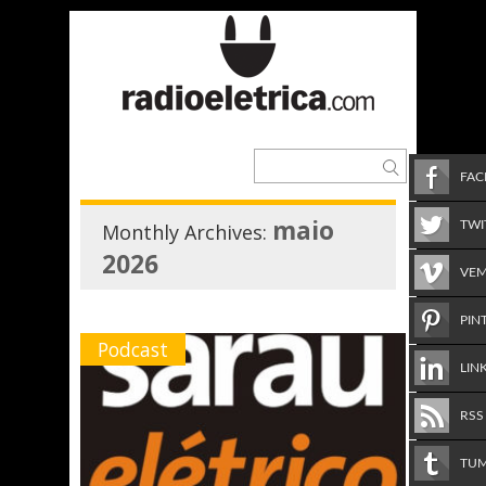
FA
maio
TWI
Monthly Archives:
2026
VE
PIN
Podcast
LIN
RSS
TU