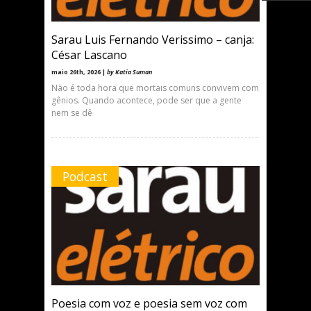
Sarau Luis Fernando Verissimo – canja:
César Lascano
maio 26th, 2026 |
by Katia Suman
Não é toda hora que mortais comuns convivem com
gênios. Quando acontece, pode ser que a gente
nem se dê
Podcast
Poesia com voz e poesia sem voz com