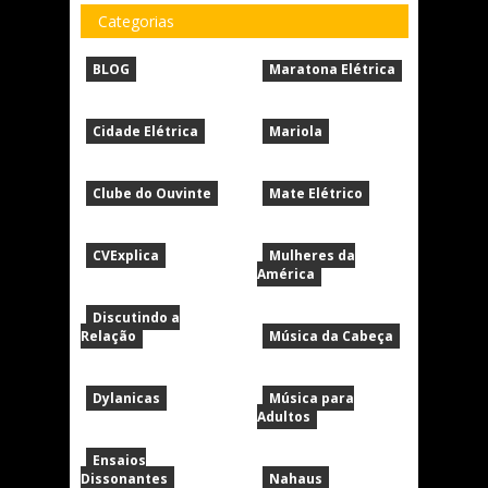
Categorias
BLOG
Maratona Elétrica
Cidade Elétrica
Mariola
Clube do Ouvinte
Mate Elétrico
CVExplica
Mulheres da
América
Discutindo a
Relação
Música da Cabeça
Dylanicas
Música para
Adultos
Ensaios
Dissonantes
Nahaus