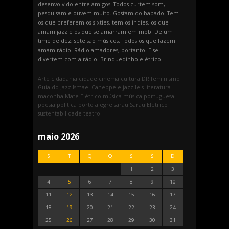
desenvolvido entre amigos. Todos curtem som,
pesquisam e ouvem muito. Gostam do babado. Tem
os que preferem os sixties, tem os indies, os que
amam jazz e os que se amarram em mpb. De um
time de dez, sete são músicos. Todos os que fazem
amam rádio. Rádio amadores, portanto. E se
divertem com a rádio. Brinquedinho elétrico.
Arte
cidadania
cidade
cinema
cultura
DR
feminismo
Guia do Jazz
Ismael Caneppele
jazz
leis
literatura
maconha
Mate Elétrico
música
música portuguesa
poesia
política
porto alegre
sarau
Sarau Elétrico
sustentabilidade
teatro
maio 2026
S
T
Q
Q
S
S
D
1
2
3
4
5
6
7
8
9
10
11
12
13
14
15
16
17
18
19
20
21
22
23
24
25
26
27
28
29
30
31