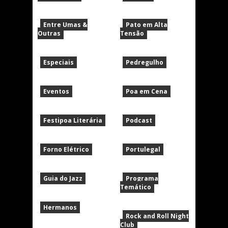
Entre Umas &
Pato em Alta
Outras
Tensão
Especiais
Pedregulho
Eventos
Poa em Cena
Festipoa Literária
Podcast
Forno Elétrico
Portulegal
Guia do Jazz
Programa
Temático
Hermanos
Rock and Roll Night
Club