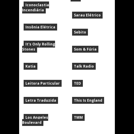
Iconoclastia
Incendiária
Sarau Elétrico
Insônia Elétrica
Sebito
It's Only Rolling
Stones
Som & Fúria
Katia
Talk Radio
Leitora Particular
TED
Letra Traduzida
This Is England
Los Angeles
TMM
Boulevard