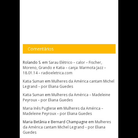
Comentários
Rolando S.
em
Sarau Elétrico – calor – Fischer,
Moreno, Grando e Katia – canja: Marmota Jazz –
18.01.14 – radioeletrica.com
Katia Suman
em
Mulheres da América cantam Michel
Legrand – por Eliana Guedes
Katia Suman
em
Mulheres da América – Madeleine
Peyroux – por Eliana Guedes
Maria Inês Pugliese
em
Mulheres da América –
Madeleine Peyroux – por Eliana Guedes
Maria Betânia e Bernard Champagne
em
Mulheres
da América cantam Michel Legrand – por Eliana
Guedes