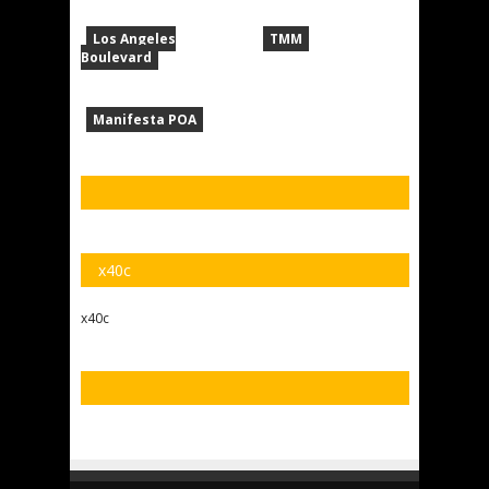
Los Angeles
TMM
Boulevard
Manifesta POA
x40c
x40c