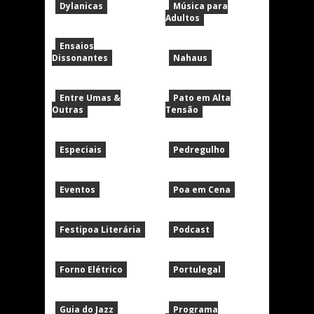
Dylanicas
Música para
Adultos
Ensaios
Dissonantes
Nahaus
Entre Umas &
Pato em Alta
Outras
Tensão
Especiais
Pedregulho
Eventos
Poa em Cena
Festipoa Literária
Podcast
Forno Elétrico
Portulegal
Guia do Jazz
Programa