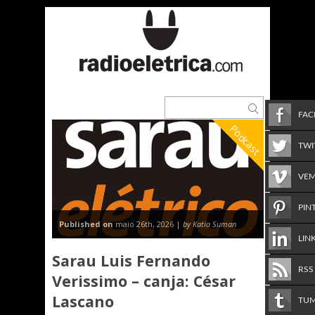
FA
Podcast
TWI
VE
PIN
Published on
maio 26th, 2026 |
by Katia Suman
LIN
Sarau Luis Fernando
RSS
Verissimo – canja: César
Lascano
TU