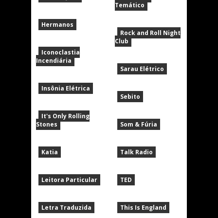
Temático
Hermanos
Rock and Roll Night
Club
Iconoclastia
Incendiária
Sarau Elétrico
Insônia Elétrica
Sebito
It's Only Rolling
Stones
Som & Fúria
Katia
Talk Radio
Leitora Particular
TED
Letra Traduzida
This Is England