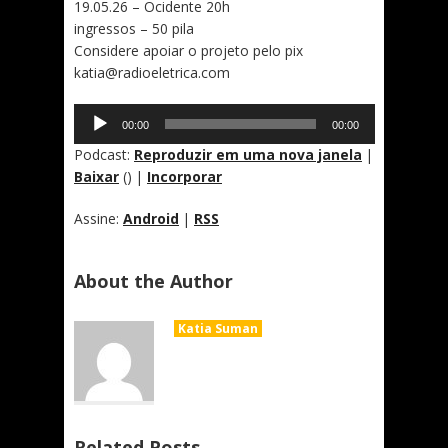
19.05.26 – Ocidente 20h
ingressos – 50 pila
Considere apoiar o projeto pelo pix
katia@radioeletrica.com
Tocador
00:00
00:00
de
áudio
Podcast:
Reproduzir em uma nova janela
|
Baixar
() |
Incorporar
Assine:
Android
|
RSS
About the Author
Katia Suman
Related Posts