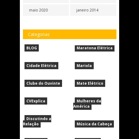
maio 2020
janeiro 2014
Categorias
BLOG
Maratona Elétrica
Cidade Elétrica
Mariola
Clube do Ouvinte
Mate Elétrico
CVExplica
Mulheres da
América
Discutindo a
Relação
Música da Cabeça