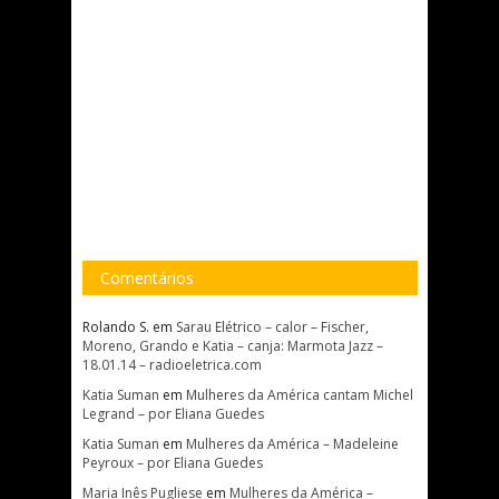
Comentários
Rolando S.
em
Sarau Elétrico – calor – Fischer,
Moreno, Grando e Katia – canja: Marmota Jazz –
18.01.14 – radioeletrica.com
Katia Suman
em
Mulheres da América cantam Michel
Legrand – por Eliana Guedes
Katia Suman
em
Mulheres da América – Madeleine
Peyroux – por Eliana Guedes
Maria Inês Pugliese
em
Mulheres da América –