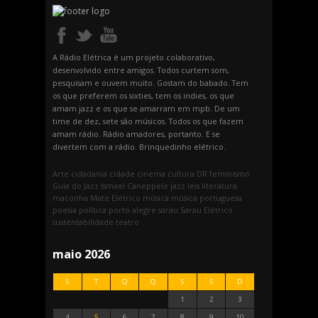
A Rádio Elétrica é um projeto colaborativo,
desenvolvido entre amigos. Todos curtem som,
pesquisam e ouvem muito. Gostam do babado. Tem
os que preferem os sixties, tem os indies, os que
amam jazz e os que se amarram em mpb. De um
time de dez, sete são músicos. Todos os que fazem
amam rádio. Rádio amadores, portanto. E se
divertem com a rádio. Brinquedinho elétrico.
Arte
cidadania
cidade
cinema
cultura
DR
feminismo
Guia do Jazz
Ismael Caneppele
jazz
leis
literatura
maconha
Mate Elétrico
música
música portuguesa
poesia
política
porto alegre
sarau
Sarau Elétrico
sustentabilidade
teatro
maio 2026
S
T
Q
Q
S
S
D
1
2
3
4
5
6
7
8
9
10