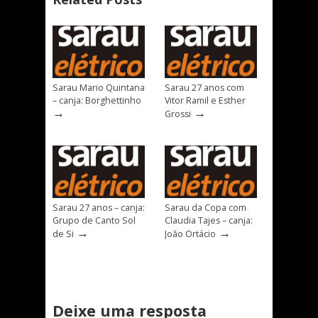
Sarau Mario Quintana
Sarau 27 anos com
– canja: Borghettinho
Vitor Ramil e Esther
→
→
Grossi
Sarau 27 anos – canja:
Sarau da Copa com
Grupo de Canto Sol
Claudia Tajes – canja:
→
→
de Si
João Ortácio
Deixe uma resposta