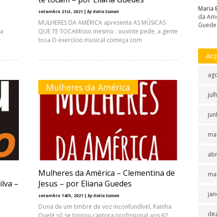
Maria 
setembro 21st, 2021 |
by Katia Suman
da Amé
MULHERES DA AMÉRICA apresenta AS MÚSICAS
Guede
 a
QUE TE TOCAMIsso mesmo : ouvinte pede, a gente
toca.O exercício musical começa com
Arq
ag
Mulheres da América
jul
jun
ma
abr
Mulheres da América – Clementina de
ma
lva –
Jesus – por Eliana Guedes
jan
setembro 14th, 2021 |
by Katia Suman
Dona de um timbre de voz inconfundível, Rainha
de
Quelé só se tornou cantora profissional aos 62