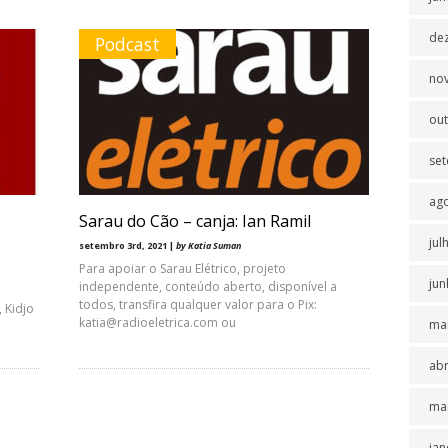
de
Podcast
no
ou
se
ag
Sarau do Cão – canja: Ian Ramil
jul
setembro 3rd, 2021 |
by Katia Suman
Para apoiar o Sarau Elétrico, projeto
jun
independente, conteúdo aberto, disponível a
todos, transfira qualquer valor para o Pix:
 Kidjo
katia@radioeletrica.com ou
ma
abr
ma
jan