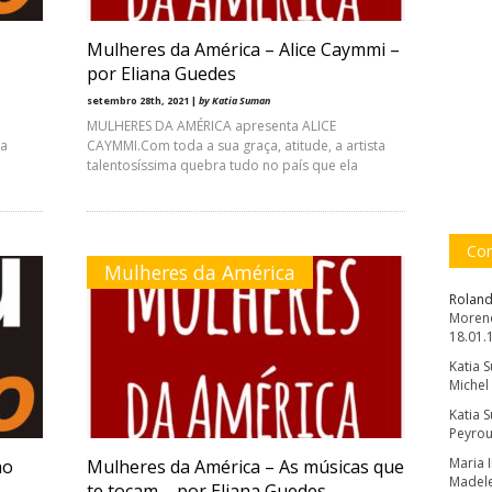
Mulheres da América – Alice Caymmi –
por Eliana Guedes
setembro 28th, 2021 |
by Katia Suman
MULHERES DA AMÉRICA apresenta ALICE
 a
CAYMMI.Com toda a sua graça, atitude, a artista
talentosíssima quebra tudo no país que ela
Com
Mulheres da América
Roland
Moreno
18.01.
Katia 
Michel
Katia 
Peyrou
Maria 
ho
Mulheres da América – As músicas que
Madele
te tocam – por Eliana Guedes