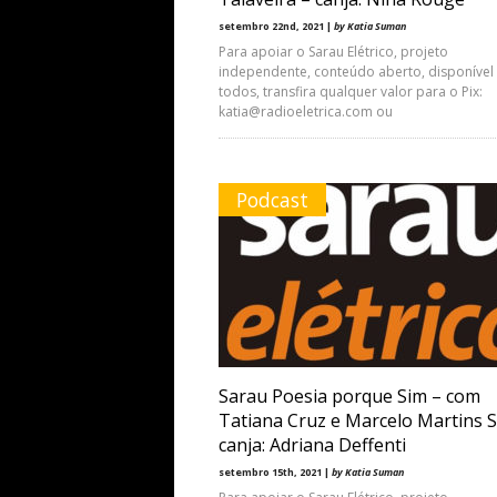
setembro 22nd, 2021 |
by Katia Suman
Para apoiar o Sarau Elétrico, projeto
independente, conteúdo aberto, disponível
todos, transfira qualquer valor para o Pix:
katia@radioeletrica.com ou
Podcast
Sarau Poesia porque Sim – com
Tatiana Cruz e Marcelo Martins Si
canja: Adriana Deffenti
setembro 15th, 2021 |
by Katia Suman