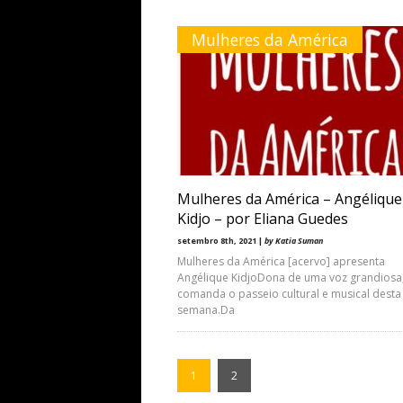
Mulheres da América
Mulheres da América – Angélique
Kidjo – por Eliana Guedes
setembro 8th, 2021 |
by Katia Suman
Mulheres da América [acervo] apresenta
Angélique KidjoDona de uma voz grandiosa,
comanda o passeio cultural e musical desta
semana.Da
1
2