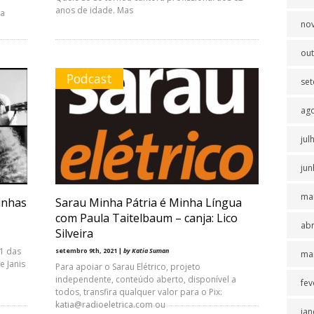
anos de idade. Mas
 a
no
ou
Podcast
se
ag
jul
jun
ma
inhas
Sarau Minha Pátria é Minha Língua
com Paula Taitelbaum – canja: Lico
abr
Silveira
71 das
setembro 9th, 2021 |
by Katia Suman
ma
e Janis
Para apoiar o Sarau Elétrico, projeto
independente, conteúdo aberto, disponível a
fev
todos, transfira qualquer valor para o Pix:
katia@radioeletrica.com ou
jan