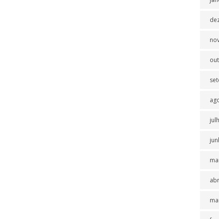
de
no
ou
se
ag
jul
jun
ma
abr
ma