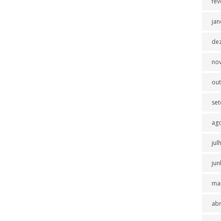
fev
jan
de
no
ou
se
ag
jul
jun
ma
abr