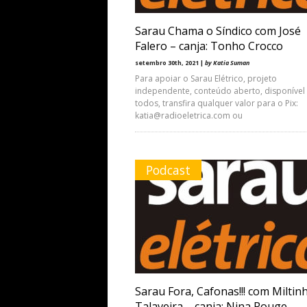
Sarau Chama o Síndico com José
Falero – canja: Tonho Crocco
setembro 30th, 2021 |
by Katia Suman
Para apoiar o Sarau Elétrico, projeto
independente, conteúdo aberto, disponível
todos, transfira qualquer valor para o Pix:
katia@radioeletrica.com ou
Podcast
Sarau Fora, Cafonas!!! com Miltin
Talaveira – canja: Nina Rouge