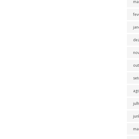
ma
fev
jan
de
no
ou
se
ag
jul
jun
ma