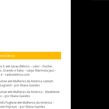
entários
o S.
em
Sarau Elétrico – calor – Fischer,
, Grando e Katia – canja: Marmota Jazz –
14 – radioeletrica.com
Suman
em
Mulheres da América cantam
 Legrand – por Eliana Guedes
Suman
em
Mulheres da América – Madeleine
x – por Eliana Guedes
Inês Pugliese
em
Mulheres da América –
ine Peyroux – por Eliana Guedes