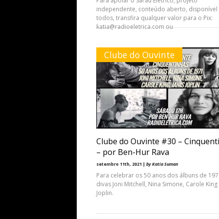
Para apoiar o Sarau Elétrico, projeto
independente, conteúdo aberto, disponível
todos, transfira qualquer valor para o Pix:
katia@radioeletrica.com ou
Clube do Ouvinte
Clube do Ouvinte #30 – Cinquent
– por Ben-Hur Rava
setembro 11th, 2021 |
by Katia Suman
Para celebrar os 50 anos dos álbuns de 19
divas Joni Mitchell, Nina Simone, Carole King 
Joplin.