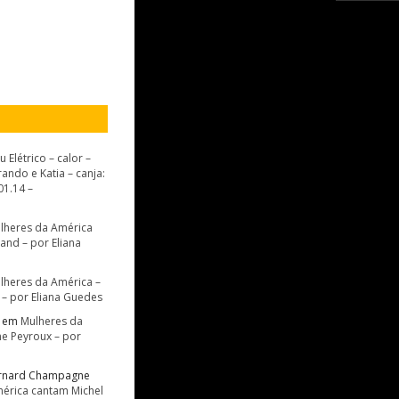
u Elétrico – calor –
ando e Katia – canja:
01.14 –
lheres da América
and – por Eliana
lheres da América –
– por Eliana Guedes
em
Mulheres da
ne Peyroux – por
ernard Champagne
érica cantam Michel