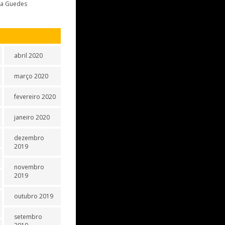
na Guedes
abril 2020
março 2020
fevereiro 2020
janeiro 2020
dezembro
2019
novembro
2019
outubro 2019
setembro