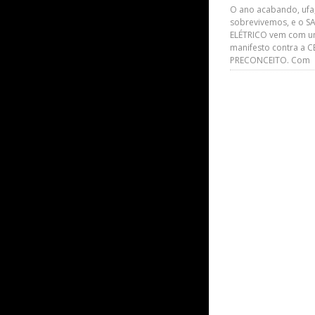
O ano acabando, ufa
sobrevivemos, e o S
ELÉTRICO vem com u
manifesto contra a 
PRECONCEITO. Com