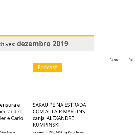
dezembro 2019
chives:
0
Fans
Fol
Podcast
censura e
SARAU PÉ NA ESTRADA
om Jandiro
COM ALTAIR MARTINS –
ler e Carlo
canja: ALEXANDRE
KUMPINSKI
Katia Suman
dezembro 10th, 2019 |
by Katia Suman