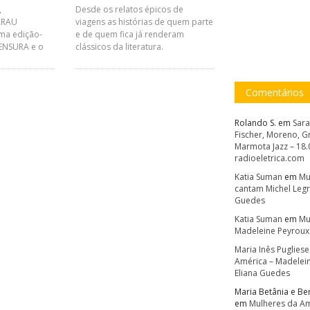
,
Desde os relatos épicos de
ARAU
viagens as histórias de quem parte
ma edição-
e de quem fica já renderam
CENSURA e o
clássicos da literatura.
Comentários
Rolando S.
em
Sara
Fischer, Moreno, Gr
Marmota Jazz – 18.
radioeletrica.com
Katia Suman
em
Mu
cantam Michel Legr
Guedes
Katia Suman
em
Mu
Madeleine Peyroux 
Maria Inês Pugliese
América – Madelei
Eliana Guedes
Maria Betânia e B
em
Mulheres da Am