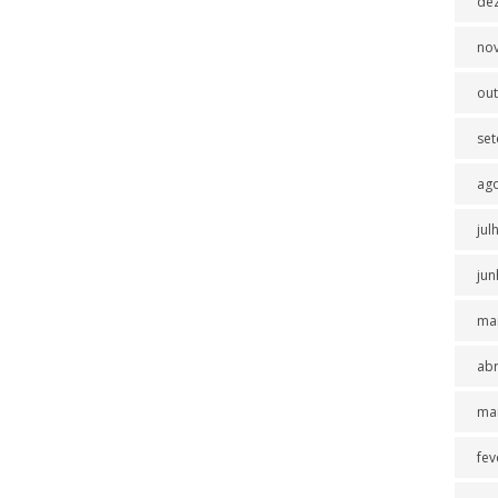
de
no
ou
se
ag
jul
jun
ma
abr
ma
fev