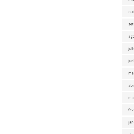
ou
se
ag
jul
jun
ma
abr
ma
fev
jan