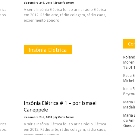
dezembro 2nd, 2018 |
by Katia Suman
trica
A série Insônia Elétrica foi ao ar na rádio Elétrica
aos,
em 2012. Rádio arte, rádio colagem, rádio caos,
experimento sonoro,
Com
Insônia Elétrica
Roland
Moreno
18.01.
Katia 
Michel
Katia 
Peyrou
Maria 
Insônia Elétrica # 1 – por Ismael
Madele
Caneppele
Maria 
dezembro 2nd, 2018 |
by Katia Suman
da Amé
trica
A série Insônia Elétrica foi ao ar na rádio Elétrica
Guede
aos,
em 2012. Rádio arte, rádio colagem, rádio caos,
experimento sonoro,