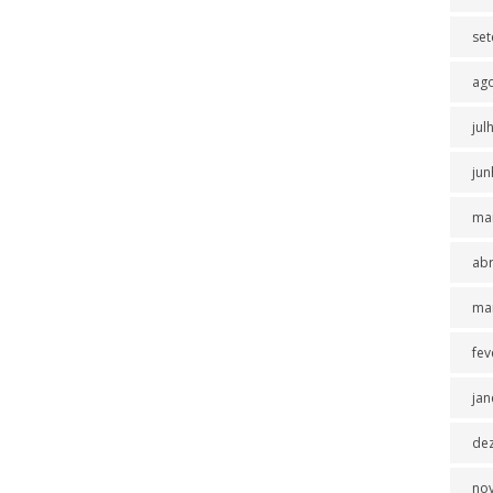
se
ag
jul
jun
ma
abr
ma
fev
jan
de
no