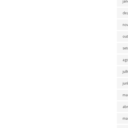
jan
de
no
ou
se
ag
jul
jun
ma
abr
ma