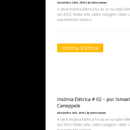
dezembro 23rd, 2018 |
by Katia Suman
A série Insônia Elétrica foi ao ar na rádio Elé
em 2012. Rádio arte, rádio colagem, rádio c
experimento sonoro,
Insônia Elétrica
Insônia Elétrica # 02 – por Ismael
Caneppele
dezembro 2nd, 2018 |
by Katia Suman
A série Insônia Elétrica foi ao ar na rádio Elé
em 2012. Rádio arte, rádio colagem, rádio c
experimento sonoro,