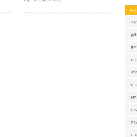
Arq
ag
jul
jun
ma
abr
ma
jan
de
no
ou