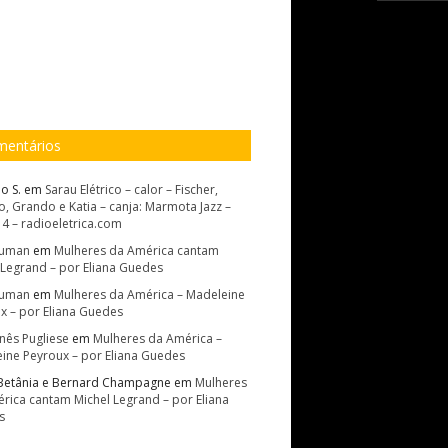
entários
o S.
em
Sarau Elétrico – calor – Fischer,
, Grando e Katia – canja: Marmota Jazz –
14 – radioeletrica.com
Suman
em
Mulheres da América cantam
 Legrand – por Eliana Guedes
Suman
em
Mulheres da América – Madeleine
x – por Eliana Guedes
Inês Pugliese
em
Mulheres da América –
ine Peyroux – por Eliana Guedes
Betânia e Bernard Champagne
em
Mulheres
rica cantam Michel Legrand – por Eliana
s