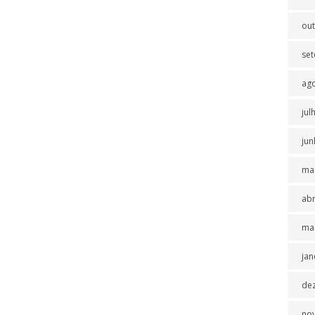
ou
se
ag
jul
jun
ma
abr
ma
jan
de
no