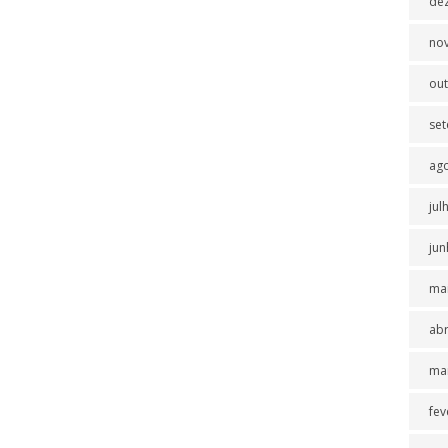
de
no
ou
se
ag
jul
jun
ma
abr
ma
fev