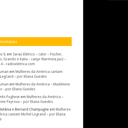
entários
o S.
em
Sarau Elétrico – calor – Fischer,
, Grando e Katia – canja: Marmota Jazz –
14 – radioeletrica.com
Suman
em
Mulheres da América cantam
 Legrand – por Eliana Guedes
Suman
em
Mulheres da América – Madeleine
x – por Eliana Guedes
Inês Pugliese
em
Mulheres da América –
ine Peyroux – por Eliana Guedes
Betânia e Bernard Champagne
em
Mulheres
rica cantam Michel Legrand – por Eliana
s