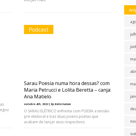
Arq
ag
Podcast
jul
jun
ma
abr
Sarau Poesia numa hora dessas? com
ma
Maria Petrucci e Lolita Beretta – canja:
Ana Matielo
jan
das
outubro 4th, 2022 |
by Katia Suman
de
hegou
O SARAU ELÉTRICO enfrenta com POESIA a tensão
pré-eleitoral e traz duas jovens poetas que
no
acabam de lançar seus respectivos
ou