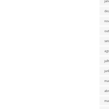
jan
de
no
ou
se
ag
jul
jun
ma
abr
ma