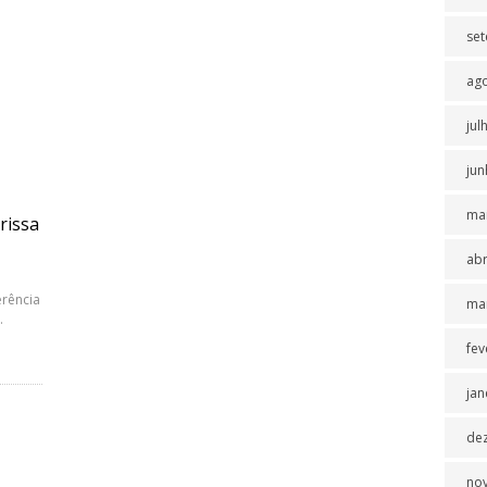
se
ag
jul
jun
ma
rissa
abr
erência
ma
.
fev
jan
de
no