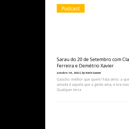
Podcast
Sarau do 20 de Setembro com Cla
Ferreira e Demétrio Xavier
outubro 1st, 2022 |
by Katia Suman
Gaúcho: melhor que quem? Fala sério: a qu
amada é aquela que a gente ama, e era isso
Qualquer terra