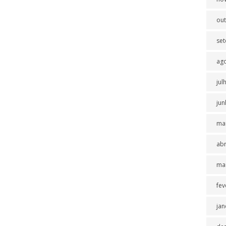
ou
se
ag
jul
jun
ma
abr
ma
fev
jan