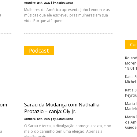
outubro 25th, 2022 |
by Katia Suman
Mulheres da América apresenta John Lennon e as
a
músicas que ele escreveu pras mulheres em sua
vida .Porque até quem
Com
Podcast
Roland
Moreno
18.01.
Katia 
Michel
Katia 
Peyrou
Maria 
com
Sarau da Mudança com Nathallia
Madele
Protazio – canja: Oly Jr.
Maria 
outubro 12th, 2022 |
by Katia Suman
da Amé
O Sarau é terça, a divulgação começou sexta, e no
Guede
 a
meio do caminho tem uma eleição. Apenas a
eleição mais