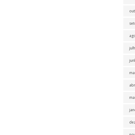
ou
se
ag
jul
jun
ma
abr
ma
jan
de
no