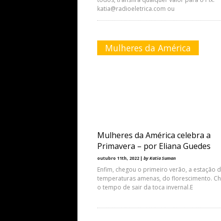
katia@radioeletrica.com ou
Mulheres da América
Mulheres da América celebra a
Primavera – por Eliana Guedes
outubro 11th, 2022 |
by Katia Suman
Enfim, chegou o primeiro verão, a estação 
temperaturas amenas, do florescimento. C
o tempo de sair da toca invernal.E