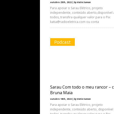
outubro 25th, 2022 |
by Katia Suman
Para apoiar o Sarau Elétrico, projeto
independente, conteúdo aberto,disponível 
todos, transfira qualquer valor para o Pix:
katia@radioeletrica.com ou conta
Podcast
Sarau Com todo o meu rancor – 
Bruna Maia
outubro 18th, 2022 |
by Katia Suman
Para apoiar o Sarau Elétrico, projeto
independente, conteúdo aberto, disponível
todos, transfira qualquer valor para o Pix: