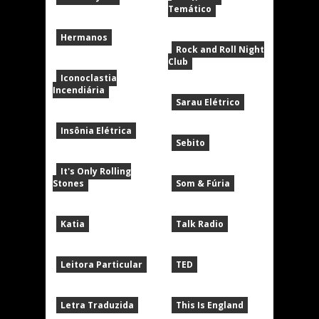
Temático
Hermanos
Rock and Roll Night
Club
Iconoclastia
Incendiária
Sarau Elétrico
Insônia Elétrica
Sebito
It's Only Rolling
Stones
Som & Fúria
Katia
Talk Radio
Leitora Particular
TED
Letra Traduzida
This Is England