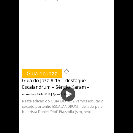
Guia do Jazz
Guia do Jazz # 15 – destaque:
Escalandrum – Sérgio Karam –
novembro 29th, 2015 |
by Katia Suman
Nesta edição do GUIA DO JAZZ vamos escutar o
sexteto portenho ESCALANDRUM, liderado pelo
baterista Daniel “Pipi” Piazzolla (sim, neto