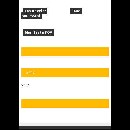
Los Angeles
TMM
Boulevard
Manifesta POA
x40c
x40c