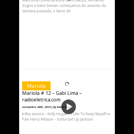
Mais uma conversa entre Chris Ganzo, Fernando
Zugno e Katia Suman: começamos do assunto da
semana passada, o lance de
Mariola
Mariola # 12 – Gabi Lima –
radioeletrica.com
novembro 20th, 2015 |
by Katia Suman
trilha sonora :: Kelly Hogan – I Like To Keep Myself in
Pain Harry Nilsson – Gotta Get Up Jackson