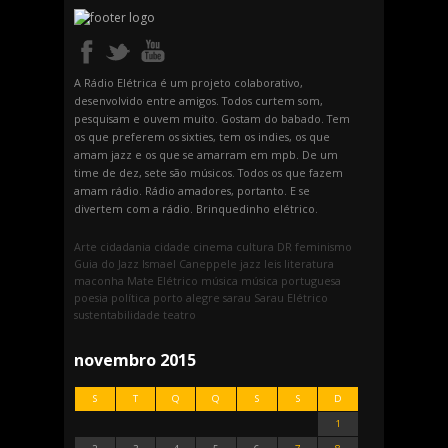
A Rádio Elétrica é um projeto colaborativo,
desenvolvido entre amigos. Todos curtem som,
pesquisam e ouvem muito. Gostam do babado. Tem
os que preferem os sixties, tem os indies, os que
amam jazz e os que se amarram em mpb. De um
time de dez, sete são músicos. Todos os que fazem
amam rádio. Rádio amadores, portanto. E se
divertem com a rádio. Brinquedinho elétrico.
Arte
cidadania
cidade
cinema
cultura
DR
feminismo
Guia do Jazz
Ismael Caneppele
jazz
leis
literatura
maconha
Mate Elétrico
música
música portuguesa
poesia
política
porto alegre
sarau
Sarau Elétrico
sustentabilidade
teatro
novembro 2015
S
T
Q
Q
S
S
D
1