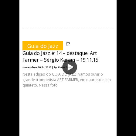
Guia do Jazz
Guia do Jazz # 14 – destaque: Art
Farmer – Sérgio Karam – 19.11.15
novembro 20th, 2015 |
by Katia Suman
Nesta edição do GUIA DO JAZZ, vamos ouvir o
grande trompetista ART FARMER, em quarteto e em
quinteto. Nessa foto