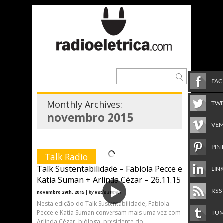
FA
Monthly Archives:
TWI
novembro 2015
VE
PIN
Talk Radio
Talk Sustentabilidade – Fabíola Pecce e
LIN
Katia Suman + Arlinda Cézar – 26.11.15
RSS
novembro 29th, 2015 |
by Katia Suman
Nesta edição do Talk Sustentabilidade, Fabíola
Pecce e Katia Suman conversam mais uma vez com
TU
Arlinda Cézar, bióloga, presidente do