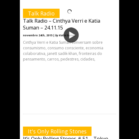
Talk Radio
Talk Radio – Cinthya Verri e Katia
Suman – 24.11.15
novembro 24th, 2015 |
by Katia Suman
Cinthya Verri e Katia Suman conversam sobre
consumismo, consumo consciente, economia
colaborativa, janett sadik-khan, fronteiras do
pensamento, carros, pedestres, cidades,
It's Only Rolling Stones
It’s Only Rolling Stones # 51 – Tokyo