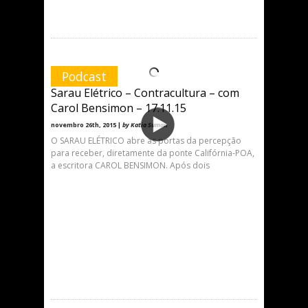
Podcast
Sarau Elétrico – Contracultura – com
Carol Bensimon – 17.11.15
novembro 26th, 2015 |
by Katia Suman
O SARAU ELÉTRICO abre as portas da percepção
para receber, diretamente da ponte Califórnia-POA,
a escritora CAROL BENSIMON. Após dois