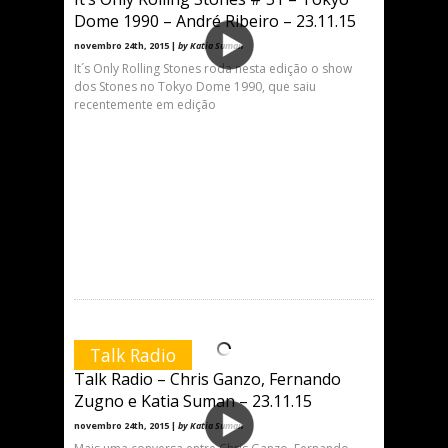
Dome 1990 – André Ribeiro – 23.11.15
novembro 24th, 2015 |
by Katia Suman
It´s Only Rolling Stones roda nesta edição o show
dos Stones no Tokyo Dome 1990, que saiu
recentemente em edição
Talk Radio
Talk Radio – Chris Ganzo, Fernando
Zugno e Katia Suman – 23.11.15
novembro 24th, 2015 |
by Katia Suman