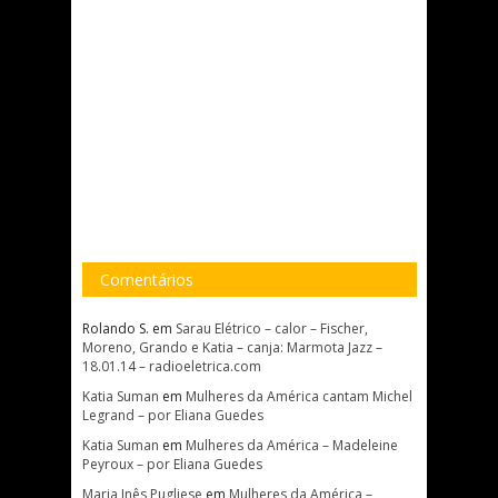
Comentários
Rolando S.
em
Sarau Elétrico – calor – Fischer,
Moreno, Grando e Katia – canja: Marmota Jazz –
18.01.14 – radioeletrica.com
Katia Suman
em
Mulheres da América cantam Michel
Legrand – por Eliana Guedes
Katia Suman
em
Mulheres da América – Madeleine
Peyroux – por Eliana Guedes
Maria Inês Pugliese
em
Mulheres da América –