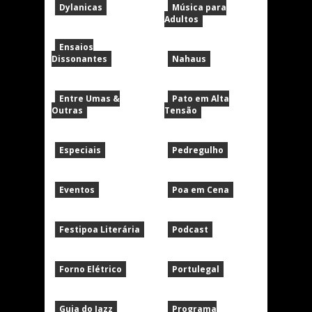
Dylanicas
Música para
Adultos
Ensaios
Dissonantes
Nahaus
Entre Umas &
Pato em Alta
Outras
Tensão
Especiais
Pedregulho
Eventos
Poa em Cena
Festipoa Literária
Podcast
Forno Elétrico
Portulegal
Guia do Jazz
Programa