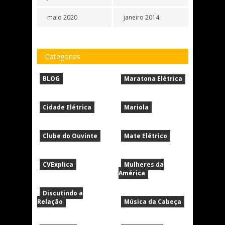
maio 2020
janeiro 2014
Categorias
BLOG
Maratona Elétrica
Cidade Elétrica
Mariola
Clube do Ouvinte
Mate Elétrico
CVExplica
Mulheres da
América
Discutindo a
Relação
Música da Cabeça