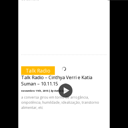
Talk Radio
Talk Radio – Cinthya Verri e Katia
Suman – 10.11.15
novembro 11th, 2015 |
by Katia Suman
a conversa girou em torno de arrogância,
onipotência, humildade, idealização, transtorno
alimentar, etc