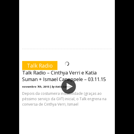
Talk Radio
Talk Radio – Cinthya Verri e Katia
Suman + Ismael Caneppele – 03.11.15
novembro 7th, 2015 |
by Katia Suman
Depois da costumeira instabilidade (graças ao
péssimo serviço da GVT) inicial, o Talk engrena na
conversa de Cinthya Verri, Ismael