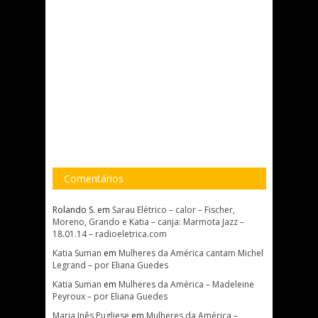
Comentários
Rolando S.
em
Sarau Elétrico – calor – Fischer,
Moreno, Grando e Katia – canja: Marmota Jazz –
18.01.14 – radioeletrica.com
Katia Suman
em
Mulheres da América cantam Michel
Legrand – por Eliana Guedes
Katia Suman
em
Mulheres da América – Madeleine
Peyroux – por Eliana Guedes
Maria Inês Pugliese
em
Mulheres da América –