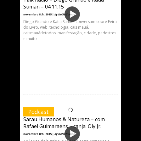
Suman – 04.11.15
novembro 8th, 2015 |
by Katia Suman
Diego Grando e Katia Suman conversam sobre Feira
do Livro, web, tecnologia, cais mauá,
caismauádetodos, manifestação, cidade, pedestres
e muito
Podcast
Sarau Humanos & Natureza – com
Rafael Guimaraens – canja: Oly Jr.
novembro 8th, 2015 |
by Katia Suman