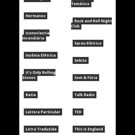
Temático
Hermanos
Rock and Roll Night
Club
Iconoclastia
Incendiária
Sarau Elétrico
Insônia Elétrica
Sebito
It's Only Rolling
Stones
Som & Fúria
Katia
Talk Radio
Leitora Particular
TED
Letra Traduzida
This Is England