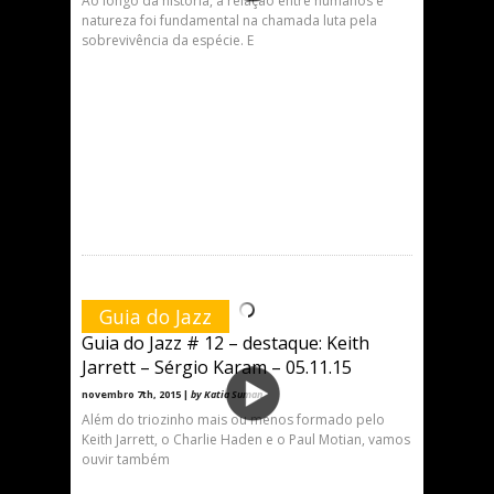
Ao longo da história, a relação entre humanos e
natureza foi fundamental na chamada luta pela
sobrevivência da espécie. E
Guia do Jazz
Guia do Jazz # 12 – destaque: Keith
Jarrett – Sérgio Karam – 05.11.15
novembro 7th, 2015 |
by Katia Suman
Além do triozinho mais ou menos formado pelo
Keith Jarrett, o Charlie Haden e o Paul Motian, vamos
ouvir também