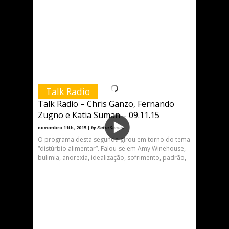
Talk Radio
Talk Radio – Chris Ganzo, Fernando
Zugno e Katia Suman – 09.11.15
novembro 11th, 2015 |
by Katia Suman
O programa desta segunda girou em torno do tema
“distúrbio alimentar”. Falou-se em Amy Winehouse,
bulimia, anorexia, idealização, sofrimento, padrão,