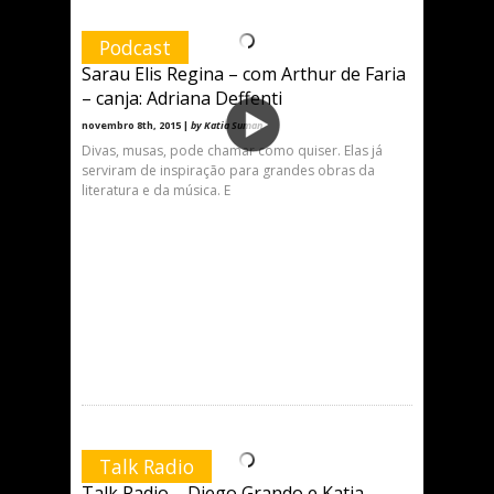
Podcast
Sarau Elis Regina – com Arthur de Faria
– canja: Adriana Deffenti
novembro 8th, 2015 |
by Katia Suman
Divas, musas, pode chamar como quiser. Elas já
serviram de inspiração para grandes obras da
literatura e da música. E
Talk Radio
Talk Radio – Diego Grando e Katia