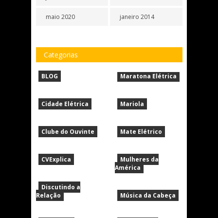
maio 2020
janeiro 2014
Categorias
BLOG
Maratona Elétrica
Cidade Elétrica
Mariola
Clube do Ouvinte
Mate Elétrico
CVExplica
Mulheres da
América
Discutindo a
Relação
Música da Cabeça