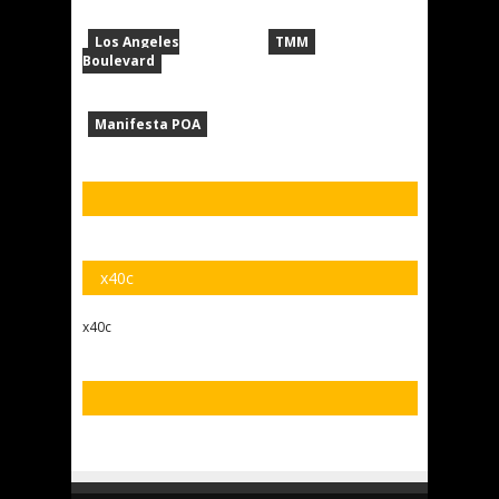
Los Angeles
TMM
Boulevard
Manifesta POA
x40c
x40c