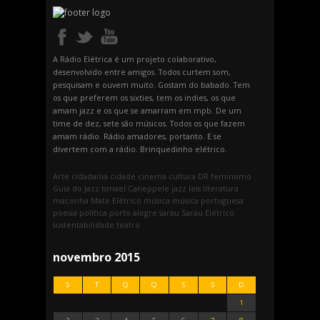
A Rádio Elétrica é um projeto colaborativo,
desenvolvido entre amigos. Todos curtem som,
pesquisam e ouvem muito. Gostam do babado. Tem
os que preferem os sixties, tem os indies, os que
amam jazz e os que se amarram em mpb. De um
time de dez, sete são músicos. Todos os que fazem
amam rádio. Rádio amadores, portanto. E se
divertem com a rádio. Brinquedinho elétrico.
Arte
cidadania
cidade
cinema
cultura
DR
feminismo
Guia do Jazz
Ismael Caneppele
jazz
leis
literatura
maconha
Mate Elétrico
música
música portuguesa
poesia
política
porto alegre
sarau
Sarau Elétrico
sustentabilidade
teatro
novembro 2015
S
T
Q
Q
S
S
D
1