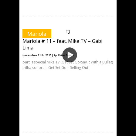
Mariola
Mariola # 11 – feat. Mike TV – Gabi
Lima
novembro 11th, 2015 |
by Katia Suman
part. especial Mike Tv (Get Set Go/Say It With a Bullet)
trilha sonora :: Get Set Go – Selling Out