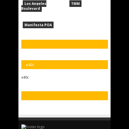
Los Angeles
TMM
Boulevard
Manifesta POA
x40c
x40c