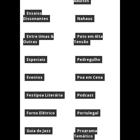
Adultos
Ensaios
Dissonantes
Nahaus
Entre Umas &
Pato em Alta
Outras
Tensão
Especiais
Pedregulho
Eventos
Poa em Cena
Festipoa Literária
Podcast
Forno Elétrico
Portulegal
Guia do Jazz
Programa
Temático