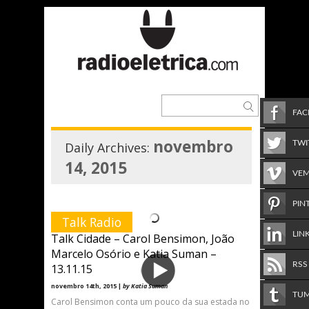
FA
novembro
TWI
Daily Archives:
14, 2015
VE
PIN
Talk Radio
LIN
Talk Cidade – Carol Bensimon, João
Marcelo Osório e Katia Suman –
RSS
13.11.15
novembro 14th, 2015 |
by Katia Suman
TU
Carol Bensimon conta um pouco da sua estada no