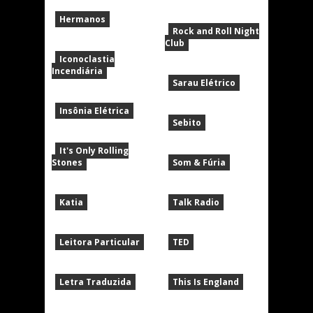
Hermanos
Rock and Roll Night
Club
Iconoclastia
Incendiária
Sarau Elétrico
Insônia Elétrica
Sebito
It's Only Rolling
Stones
Som & Fúria
Katia
Talk Radio
Leitora Particular
TED
Letra Traduzida
This Is England