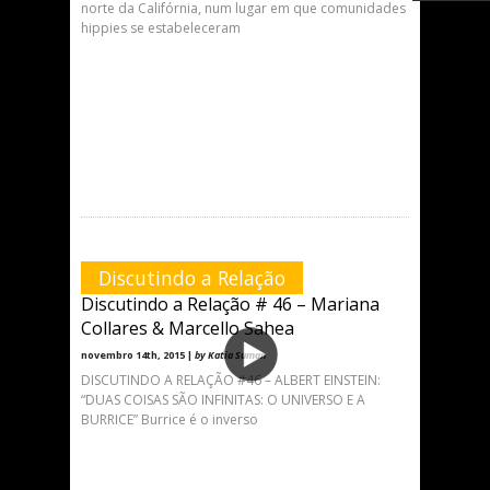
norte da Califórnia, num lugar em que comunidades
hippies se estabeleceram
Discutindo a Relação
Discutindo a Relação # 46 – Mariana
Collares & Marcello Sahea
novembro 14th, 2015 |
by Katia Suman
DISCUTINDO A RELAÇÃO #46 – ALBERT EINSTEIN:
“DUAS COISAS SÃO INFINITAS: O UNIVERSO E A
BURRICE” Burrice é o inverso