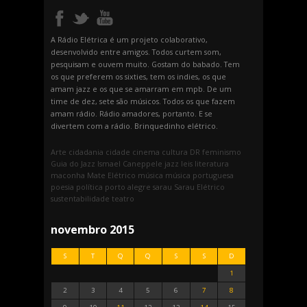
A Rádio Elétrica é um projeto colaborativo,
desenvolvido entre amigos. Todos curtem som,
pesquisam e ouvem muito. Gostam do babado. Tem
os que preferem os sixties, tem os indies, os que
amam jazz e os que se amarram em mpb. De um
time de dez, sete são músicos. Todos os que fazem
amam rádio. Rádio amadores, portanto. E se
divertem com a rádio. Brinquedinho elétrico.
Arte
cidadania
cidade
cinema
cultura
DR
feminismo
Guia do Jazz
Ismael Caneppele
jazz
leis
literatura
maconha
Mate Elétrico
música
música portuguesa
poesia
política
porto alegre
sarau
Sarau Elétrico
sustentabilidade
teatro
novembro 2015
S
T
Q
Q
S
S
D
1
2
3
4
5
6
7
8