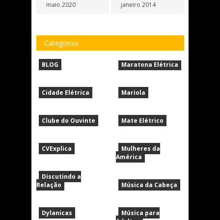
maio 2020
janeiro 2014
Categorias
BLOG
Maratona Elétrica
Cidade Elétrica
Mariola
Clube do Ouvinte
Mate Elétrico
CVExplica
Mulheres da
América
Discutindo a
Relação
Música da Cabeça
Dylanicas
Música para