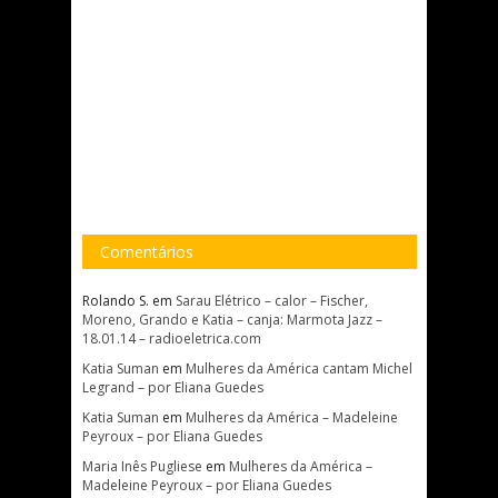
Comentários
Rolando S.
em
Sarau Elétrico – calor – Fischer,
Moreno, Grando e Katia – canja: Marmota Jazz –
18.01.14 – radioeletrica.com
Katia Suman
em
Mulheres da América cantam Michel
Legrand – por Eliana Guedes
Katia Suman
em
Mulheres da América – Madeleine
Peyroux – por Eliana Guedes
Maria Inês Pugliese
em
Mulheres da América –
Madeleine Peyroux – por Eliana Guedes