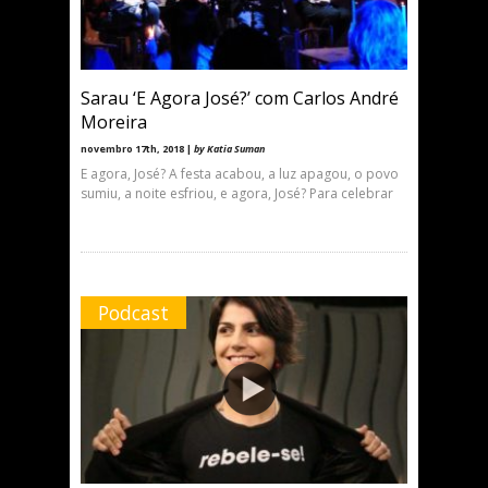
Sarau ‘E Agora José?’ com Carlos André
Moreira
novembro 17th, 2018 |
by Katia Suman
E agora, José? A festa acabou, a luz apagou, o povo
sumiu, a noite esfriou, e agora, José? Para celebrar
Podcast