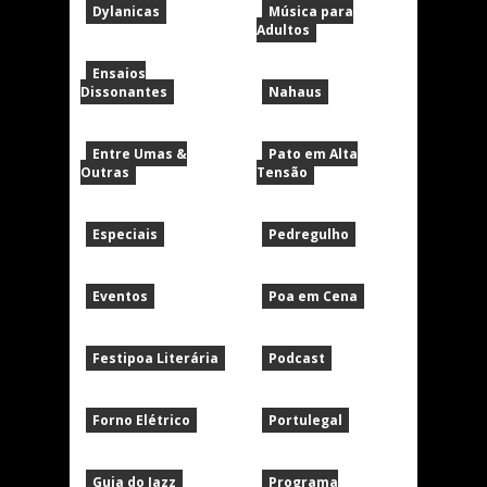
Dylanicas
Música para
Adultos
Ensaios
Dissonantes
Nahaus
Entre Umas &
Pato em Alta
Outras
Tensão
Especiais
Pedregulho
Eventos
Poa em Cena
Festipoa Literária
Podcast
Forno Elétrico
Portulegal
Guia do Jazz
Programa