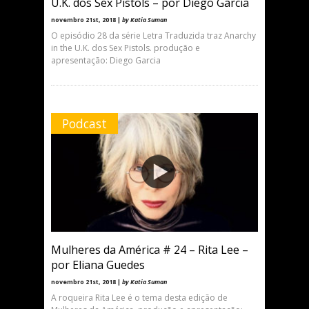
U.K. dos Sex Pistols – por Diego Garcia
novembro 21st, 2018 |
by Katia Suman
O episódio 28 da série Letra Traduzida traz Anarchy
in the U.K. dos Sex Pistols. produção e
apresentação: Diego Garcia
Podcast
Mulheres da América # 24 – Rita Lee –
por Eliana Guedes
novembro 21st, 2018 |
by Katia Suman
A roqueira Rita Lee é o tema desta edição de