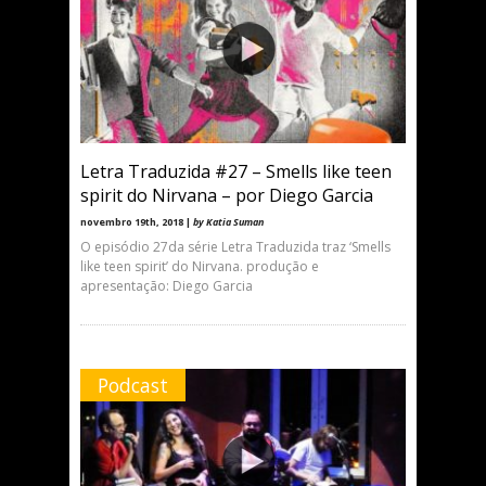
Letra Traduzida #27 – Smells like teen
spirit do Nirvana – por Diego Garcia
novembro 19th, 2018 |
by Katia Suman
O episódio 27da série Letra Traduzida traz ‘Smells
like teen spirit’ do Nirvana. produção e
apresentação: Diego Garcia
Podcast