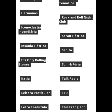
Temático
Hermanos
Rock and Roll Night
Club
Iconoclastia
Incendiária
Sarau Elétrico
Insônia Elétrica
Sebito
It's Only Rolling
Stones
Som & Fúria
Katia
Talk Radio
Leitora Particular
TED
Letra Traduzida
This Is England