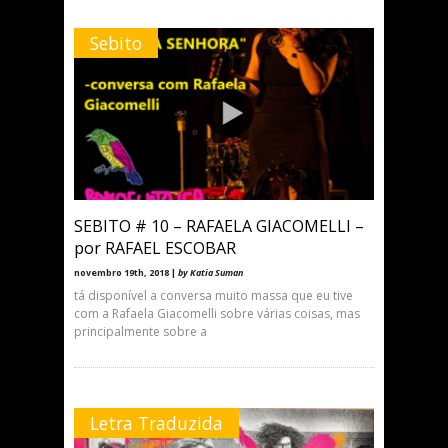
Sebito
SEBITO # 10 – RAFAELA GIACOMELLI –
por RAFAEL ESCOBAR
novembro 19th, 2018 |
by Katia Suman
tá disponível a conversa muito massa que eu tive
com a Rafaela Giacomelli sobre várias coisas, mas
principalmente sobre a
Letra Traduzida