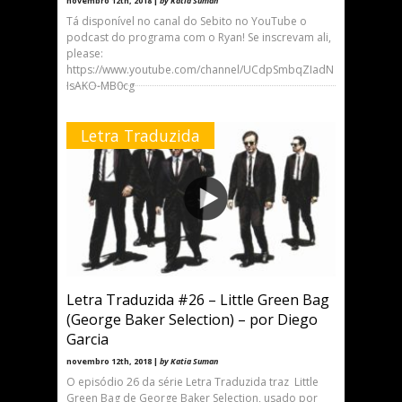
novembro 12th, 2018 |
by Katia Suman
Tá disponível no canal do Sebito no YouTube o
podcast do programa com o Ryan! Se inscrevam ali,
please:
https://www.youtube.com/channel/UCdpSmbqZIadN
IsAKO-MB0cg
Letra Traduzida
Letra Traduzida #26 – Little Green Bag
(George Baker Selection) – por Diego
Garcia
novembro 12th, 2018 |
by Katia Suman
O episódio 26 da série Letra Traduzida traz Little
Green Bag de George Baker Selection, usado por