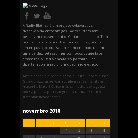
A Rádio Elétrica é um projeto colaborativo,
desenvolvido entre amigos. Todos curtem som,
pesquisam e ouvem muito. Gostam do babado. Tem
os que preferem os sixties, tem os indies, os que
amam jazz e os que se amarram em mpb. De um
time de dez, sete são músicos. Todos os que fazem
amam rádio. Rádio amadores, portanto. E se
divertem com a rádio. Brinquedinho elétrico.
Arte
cidadania
cidade
cinema
cultura
DR
feminismo
Guia do Jazz
Ismael Caneppele
jazz
leis
literatura
maconha
Mate Elétrico
música
música portuguesa
poesia
política
porto alegre
sarau
Sarau Elétrico
sustentabilidade
teatro
novembro 2018
S
T
Q
Q
S
S
D
1
2
3
4