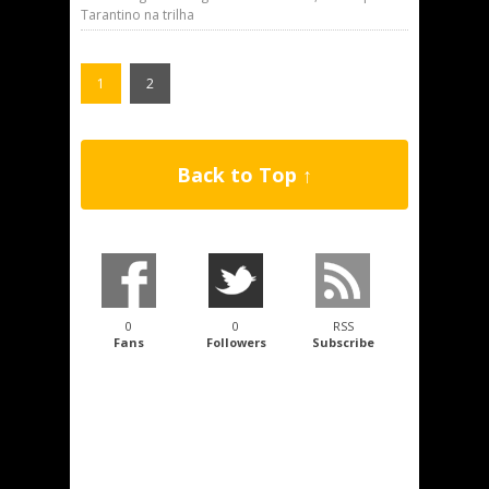
Tarantino na trilha
1
2
Back to Top ↑
0
0
RSS
Fans
Followers
Subscribe