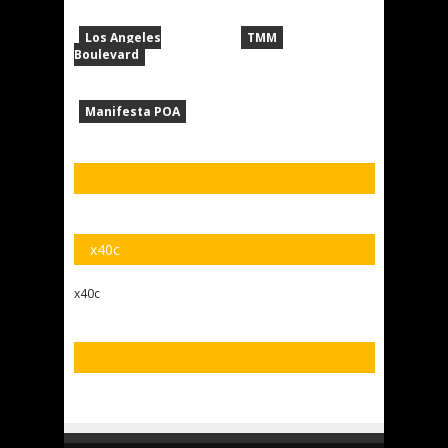
Los Angeles
TMM
Boulevard
Manifesta POA
x40c
x40c