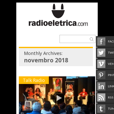
FA
Monthly Archives:
TWI
novembro 2018
VE
PIN
Talk Radio
LIN
RSS
TU