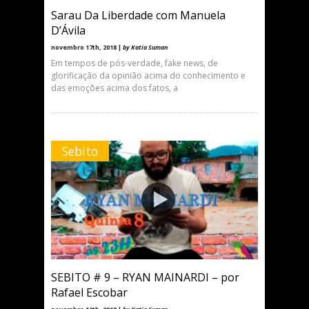
Sarau Da Liberdade com Manuela
D’Ávila
novembro 17th, 2018 |
by Katia Suman
Em tempos de pós-verdade, fake news, de
glorificação da opinião acima do conhecimento e
das emoções acima dos fatos, a
Sebito
SEBITO # 9 – RYAN MAINARDI – por
Rafael Escobar