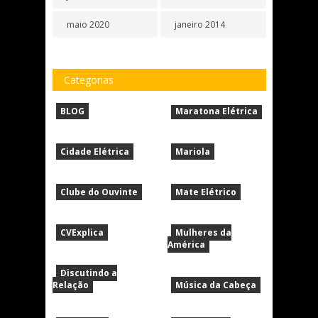
maio 2020
janeiro 2014
Categorias
BLOG
Maratona Elétrica
Cidade Elétrica
Mariola
Clube do Ouvinte
Mate Elétrico
CVExplica
Mulheres da
América
Discutindo a
Relação
Música da Cabeça