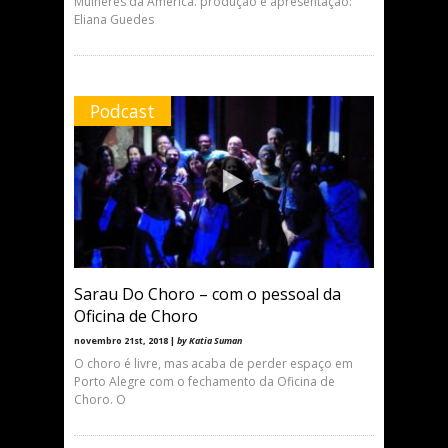
Mulheres da América. produção e apresentação:
Eliana Guedes
Podcast
Sarau Do Choro – com o pessoal da
Oficina de Choro
novembro 21st, 2018 |
by Katia Suman
O choro é livre, mas acaba de perder espaço em
Porto Alegre com o fechamento da Oficina de
Choro. O