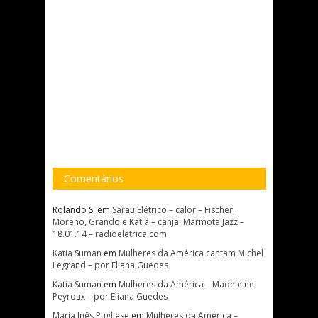
Comentários
Rolando S.
em
Sarau Elétrico – calor – Fischer,
Moreno, Grando e Katia – canja: Marmota Jazz –
18.01.14 – radioeletrica.com
Katia Suman
em
Mulheres da América cantam Michel
Legrand – por Eliana Guedes
Katia Suman
em
Mulheres da América – Madeleine
Peyroux – por Eliana Guedes
Maria Inês Pugliese
em
Mulheres da América –