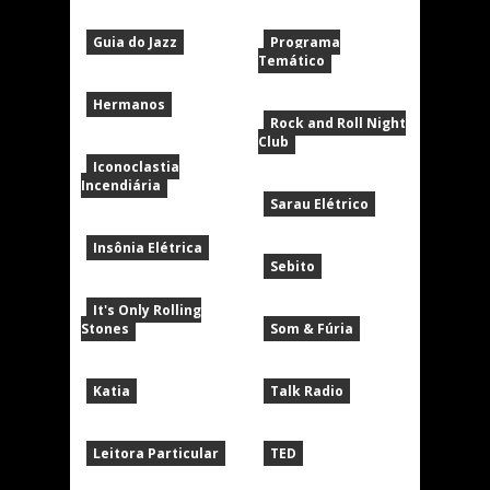
Guia do Jazz
Programa
Temático
Hermanos
Rock and Roll Night
Club
Iconoclastia
Incendiária
Sarau Elétrico
Insônia Elétrica
Sebito
It's Only Rolling
Stones
Som & Fúria
Katia
Talk Radio
Leitora Particular
TED