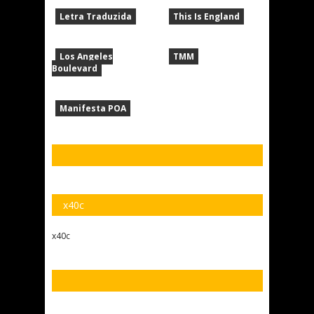
Letra Traduzida
This Is England
Los Angeles
TMM
Boulevard
Manifesta POA
x40c
x40c