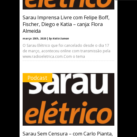
Sarau Imprensa Livre com Felipe Boff,
Fischer, Diego e Katia – canja: Flora
Almeida
março 25th, 2020 |
by Katia Suman
O Sarau Elétrico que foi cancelado desde o dia 17
de março, aconteceu online com transmissão pela
www.radioeletrica.com.Com o tema
Podcast
Sarau Sem Censura – com Carlo Pianta,