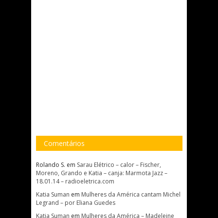
Comentários
Rolando S.
em
Sarau Elétrico – calor – Fischer,
Moreno, Grando e Katia – canja: Marmota Jazz –
18.01.14 – radioeletrica.com
Katia Suman
em
Mulheres da América cantam Michel
Legrand – por Eliana Guedes
Katia Suman
em
Mulheres da América – Madeleine