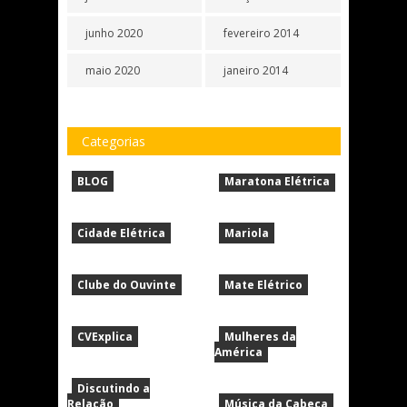
junho 2020
fevereiro 2014
maio 2020
janeiro 2014
Categorias
BLOG
Maratona Elétrica
Cidade Elétrica
Mariola
Clube do Ouvinte
Mate Elétrico
CVExplica
Mulheres da
América
Discutindo a
Relação
Música da Cabeça