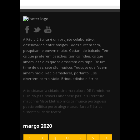
A Rádio Elétrica é um projeto colaborativo,
desenvolvido entre amigos. Todos curtem som,
pesquisam e ouvem muito. Gostam do babado. Tem
os que preferem os sixties, tem os indies, os que
amam jazz e os que se amarram em mpb. De um
time de dez, sete são músicos. Todos os que fazem
amam rádio. Rádio amadores, portanto. E se
divertem com a rádio. Brinquedinho elétrico.
Arte
cidadania
cidade
cinema
cultura
DR
feminismo
Guia do Jazz
Ismael Caneppele
jazz
leis
literatura
maconha
Mate Elétrico
música
música portuguesa
poesia
política
porto alegre
sarau
Sarau Elétrico
sustentabilidade
teatro
março 2020
S
T
Q
Q
S
S
D