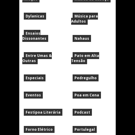
Dylanicas
Música para
Adultos
Ensaios
Dissonantes
Nahaus
Entre Umas &
Pato em Alta
Outras
Tensão
Especiais
Pedregulho
Eventos
Poa em Cena
Festipoa Literária
Podcast
Forno Elétrico
Portulegal