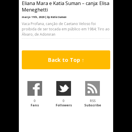
Eliana Mara e Katia Suman – canja: Elisa
Meneghetti
março 11th, 2020 |
by Katia Suman
Vaca Profana, canção de Caetano Veloso foi
proibida de ser tocada em público em 1984; Tiro ao
Álvaro, de Adoniran
Back to Top ↑
0
0
RSS
Fans
Followers
Subscribe