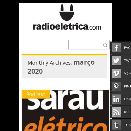
FA
março
TWI
Monthly Archives:
2020
VE
PIN
Podcast
LIN
RSS
TU