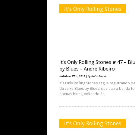
It's Only Rolling Stones
It’s Only Rolling Stones # 47 – Bl
by Blues – André Ribeiro
outubro 27th, 2015 |
by Katia Suman
It´s Only Rolling Stones segue registrando p
da caixa Blues by Blues, que traz a banda t
apenas blues, voltando às
It's Only Rolling Stones