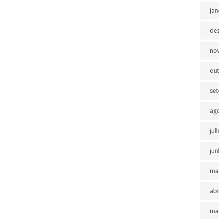
jan
de
no
ou
se
ag
jul
jun
ma
abr
ma