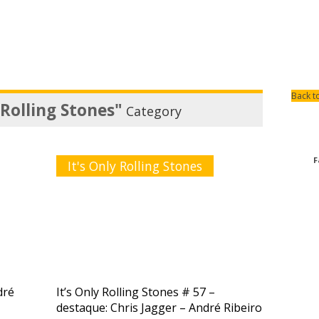
Back t
 Rolling Stones"
Category
F
It's Only Rolling Stones
dré
It’s Only Rolling Stones # 57 –
destaque: Chris Jagger – André Ribeiro