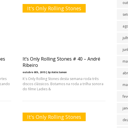
ou
It's Only Rolling Stones
se
ag
jul
jun
ues
It’s Only Rolling Stones # 40 – André
ma
Ribeiro
outubro 8th, 2015 |
by Katia Suman
abr
artes
It´s Only Rolling Stones desta semana roda três
ocando
discos clássicos. Botamos na roda a trilha sonora
ma
do filme Ladies &
fev
jan
It's Only Rolling Stones
de