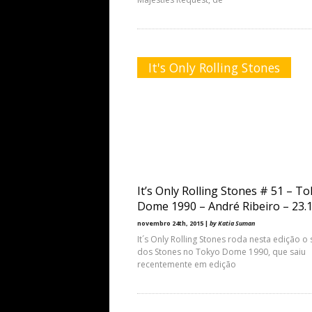
It's Only Rolling Stones
It’s Only Rolling Stones # 51 – T
Dome 1990 – André Ribeiro – 23.1
novembro 24th, 2015 |
by Katia Suman
It´s Only Rolling Stones roda nesta edição o
dos Stones no Tokyo Dome 1990, que saiu
recentemente em edição