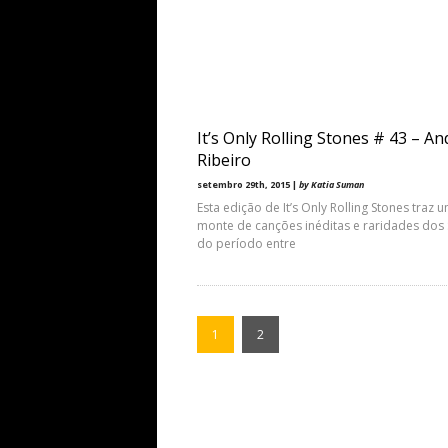
It’s Only Rolling Stones # 43 – An
Ribeiro
setembro 29th, 2015 |
by Katia Suman
Esta edição de It’s Only Rolling Stones traz 
monte de canções inéditas e raridades dos
do período entre
1
2