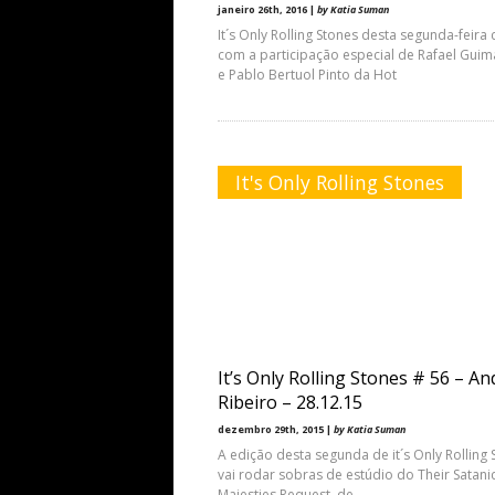
janeiro 26th, 2016 |
by Katia Suman
It´s Only Rolling Stones desta segunda-feira
com a participação especial de Rafael Gui
e Pablo Bertuol Pinto da Hot
It's Only Rolling Stones
It’s Only Rolling Stones # 56 – An
Ribeiro – 28.12.15
dezembro 29th, 2015 |
by Katia Suman
A edição desta segunda de it´s Only Rolling 
vai rodar sobras de estúdio do Their Satani
Majesties Request, de