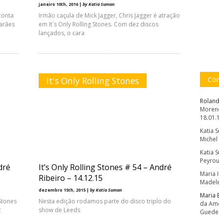
janeiro 10th, 2016 |
by Katia Suman
 conta
Irmão caçula de Mick Jagger, Chris Jagger é atração
marães
em It´s Only Rolling Stones. Com dez discos
lançados, o cara
It's Only Rolling Stones
Com
Roland
Moreno
18.01.
Katia 
Michel
Katia 
Peyrou
dré
It’s Only Rolling Stones # 54 – André
Maria 
Ribeiro – 14.12.15
Madele
dezembro 15th, 2015 |
by Katia Suman
Maria 
Stones
Nesta edição rodamos parte do disco triplo do
da Amé
c
show de Leeds
Guede