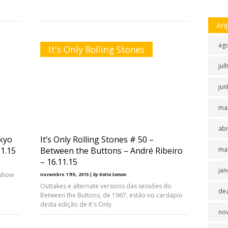
Arq
ag
It's Only Rolling Stones
jul
jun
ma
abr
okyo
It’s Only Rolling Stones # 50 –
1.15
Between the Buttons – André Ribeiro
ma
– 16.11.15
jan
 show
novembro 17th, 2015 |
by Katia Suman
Outtakes e alternate versions das sessões do
de
Between the Buttons, de 1967, estão no cardápio
desta edição de It´s Only
no