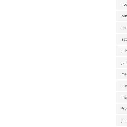
no
ou
se
ag
jul
jun
ma
abr
ma
fev
jan