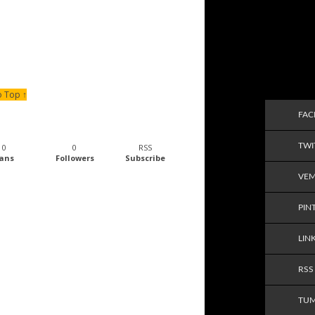
o Top ↑
FA
TWI
0
0
RSS
ans
Followers
Subscribe
VE
PIN
LIN
RSS
TU