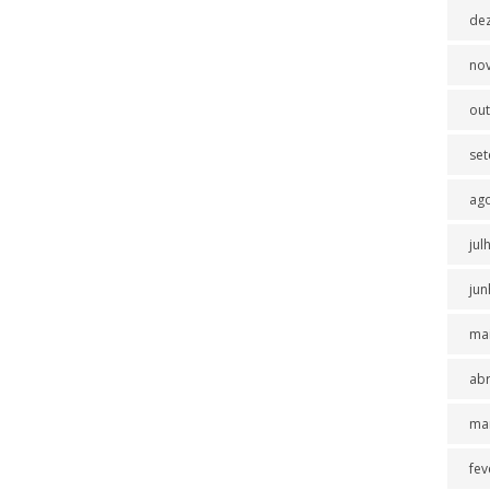
de
no
ou
se
ag
jul
jun
ma
abr
ma
fev