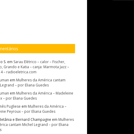
entários
o S.
em
Sarau Elétrico – calor – Fischer,
, Grando e Katia – canja: Marmota Jazz –
14 – radioeletrica.com
Suman
em
Mulheres da América cantam
 Legrand – por Eliana Guedes
Suman
em
Mulheres da América – Madeleine
x – por Eliana Guedes
Inês Pugliese
em
Mulheres da América –
ine Peyroux – por Eliana Guedes
Betânia e Bernard Champagne
em
Mulheres
rica cantam Michel Legrand – por Eliana
s