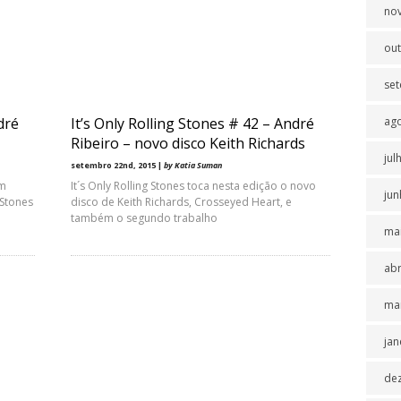
no
ou
se
dré
It’s Only Rolling Stones # 42 – André
ag
Ribeiro – novo disco Keith Richards
jul
setembro 22nd, 2015 |
by Katia Suman
um
It´s Only Rolling Stones toca nesta edição o novo
jun
 Stones
disco de Keith Richards, Crosseyed Heart, e
também o segundo trabalho
ma
abr
ma
jan
de