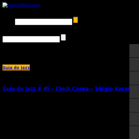
Busca →
Monthly Archives:
julho 2016
Guia do Jazz
Guia do Jazz # 45 – Chick Corea – Sérgio Karam
julho 30th, 2016 |
by Katia Suman
Destaque dessa edição: três discos acústicos de Chick Corea, final dos 90 e
começo dos 2000. [mixcloud
https://www.mixcloud.com/RadioEletrica/guia-do-jazz-45-s%C3%A9rgio-
karam-280716/ width=100%