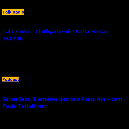
Talk Radio
Talk Radio – Cinthya Verri e Katia Suman –
19.07.16
julho 25th, 2016 |
by Katia Suman
bate papo de todas as terças: Cinthya Verri e Katia Suman falam dos 17
anos do Sarau Elétrico, de ansiedade,
Podcast
Sarau Sexo & Amores destaca Anais Nïn – com
Paula Taitelbaum
julho 20th, 2016 |
by Katia Suman
O frio lá fora, velas acesas, vinho na mesa, a meia luz do Ocidente. Com