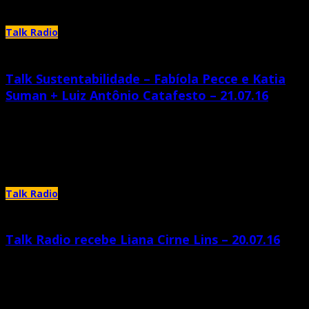
Talk Radio
Talk Sustentabilidade – Fabíola Pecce e Katia
Suman + Luiz Antônio Catafesto – 21.07.16
julho 25th, 2016 |
by Katia Suman
Escalador, ciclista, professor, fotógrafo, em seu último contato, demorou
um pouco para responder pois estava em Osório num encontro das
Talk Radio
Talk Radio recebe Liana Cirne Lins – 20.07.16
julho 25th, 2016 |
by Katia Suman
Katia Suman e Diego Grando conversam com a advogada, ativista e
professora da Universidade de Pernambuco, Liana Cirne Lins sobre