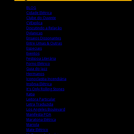
BLOG
Cidade Elétrica
Clube do Ouvinte
CVExplica
Discutindo a Relação
Dylanicas
Ensaios Dissonantes
Entre Umas & Outras
Especiais
Eventos
Festipoa Literária
Forno Elétrico
Guia do Jazz
Hermanos
Iconoclastia Incendiária
Insônia Elétrica
It's Only Rolling Stones
Katia
Leitora Particular
Letra Traduzida
Los Angeles Boulevard
Manifesta POA
Maratona Elétrica
Mariola
Mate Elétrico