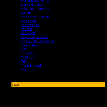
Mulheres da América
Música da Cabeça
Música para Adultos
Nahaus
Pato em Alta Tensão
Pedregulho
Poa em Cena
Podcast
Portulegal
Programa Temático
Rock and Roll Night Club
Sarau Elétrico
Sebito
Som & Fúria
Talk Radio
TED
This Is England
TMM
x40c
x40c