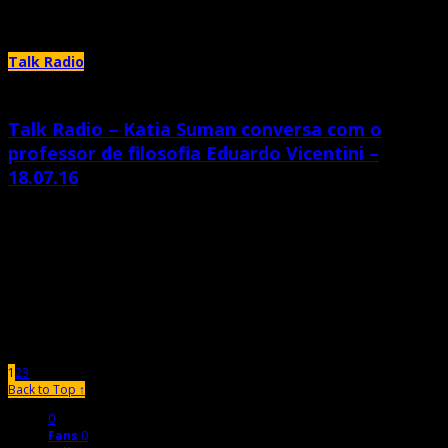
tudo conspirando assim, o SARAU
Talk Radio
Talk Radio – Katia Suman conversa com o
professor de filosofia Eduardo Vicentini –
18.07.16
julho 19th, 2016 |
by Katia Suman
Katia Suman conversa com o professor de filosofia Eduardo Vicentini de
Medeiros. patrocínio – www.idc.edu.br [mixcloud
https://www.mixcloud.com/RadioEletrica/talk-radio-katia-suman-conversa-
com-o-professor-de-filosofia-eduardo-vicentini-180716/ width=100%
height=60 hide_cover=1
1
2
3
Back to Top ↑
0
Fans
0