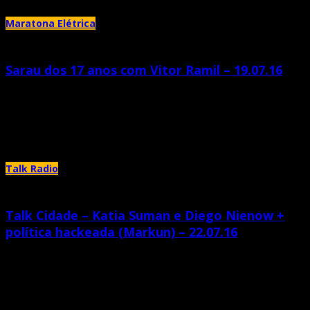
Maratona Elétrica
Sarau dos 17 anos com Vitor Ramil – 19.07.16
julho 28th, 2016 |
by Katia Suman
Todo ano, nessa época, o SARAU ELÉTRICO fica um tanto sentimental.
Quantas linhas, páginas, capítulos, quantos livros o Sarau já
Talk Radio
Talk Cidade – Katia Suman e Diego Nienow +
política hackeada (Markun) – 22.07.16
julho 25th, 2016 |
by Katia Suman
Katia Suman e Diego Nienow conversam e reproduzem entrevista pirateada
do youtube com Pedro Markun sobre política, hacker, participação,
cidadania