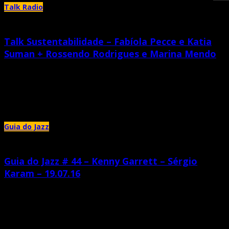
Talk Radio
Talk Sustentabilidade – Fabíola Pecce e Katia
Suman + Rossendo Rodrigues e Marina Mendo
julho 29th, 2016 |
by Katia Suman
Os artistas Rossendo Rodrigues e Marina Mendo são os convidados dessa
edição do Talk Sustentabilidade. Eles estão promovendo uma oficina
Guia do Jazz
Guia do Jazz # 44 – Kenny Garrett – Sérgio
Karam – 19.07.16
julho 28th, 2016 |
by Katia Suman
Nesta edição do Guia do Jazz vamos ouvir músicas selecionadas de três
discos do saxofonista Kenny Garrett, gravados nos anos