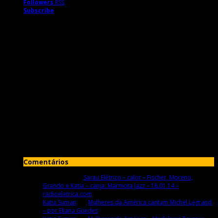
Followers
RSS
Subscribe
Comentários
Rolando S.
em
Sarau Elétrico – calor – Fischer, Moreno,
Grando e Katia – canja: Marmota Jazz – 18.01.14 –
radioeletrica.com
Katia Suman
em
Mulheres da América cantam Michel Legrand
– por Eliana Guedes