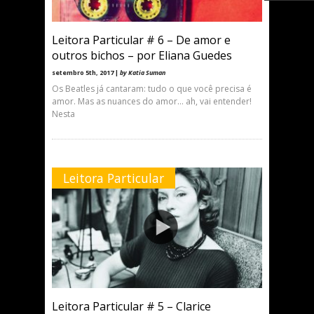
Leitora Particular # 6 – De amor e
outros bichos – por Eliana Guedes
setembro 5th, 2017 |
by Katia Suman
Os Beatles já cantaram: tudo o que você precisa é
amor. Mas as nuances do amor… ah, vai entender!
Nesta
Leitora Particular
Leitora Particular # 5 – Clarice