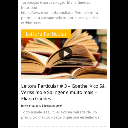
produção e apresentação: Eliana Guedes
[mixcloud
https://www.mixcloud.com/RadioEletrica/leitora-
particular-4-caetano-veloso-por-eliana-guedes/
width=100%
Leitora Particular
Leitora Particular # 3 – Goethe, Xico Sá,
Verissimo e Salinger e muito mais –
Eliana Guedes
julho 31st, 2017 |
by Katia Suman
Todo aquele jazz… “E eu fico na beirada de um
precipício maluco – sabe o que que eu tenho de