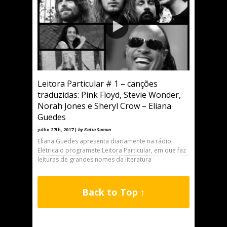
Leitora Particular # 1 – canções
traduzidas: Pink Floyd, Stevie Wonder,
Norah Jones e Sheryl Crow – Eliana
Guedes
julho 27th, 2017 |
by Katia Suman
Eliana Guedes apresenta diariamente na rádio
Elétrica o programete Leitora Particular, em que faz
leituras de grandes nomes da literatura
Back to Top ↑