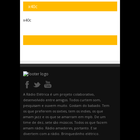
x40c
x40c
A Rádio Elétrica é um projeto colaborativo,
desenvolvido entre amigos. Todos curtem som,
pesquisam e ouvem muito. Gostam do babado. Tem
os que preferem os sixties, tem os indies, os que
amam jazz e os que se amarram em mpb. De um
time de dez, sete são músicos. Todos os que fazem
amam rádio. Rádio amadores, portanto. E se
divertem com a rádio. Brinquedinho elétrico.