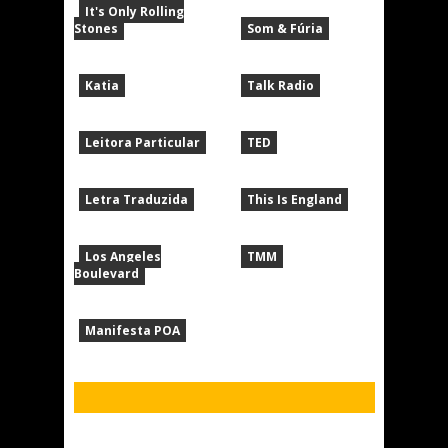
It's Only Rolling
Stones
Som & Fúria
Katia
Talk Radio
Leitora Particular
TED
Letra Traduzida
This Is England
Los Angeles
TMM
Boulevard
Manifesta POA