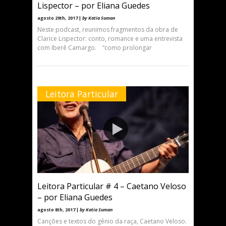
Lispector – por Eliana Guedes
agosto 29th, 2017 |
by Katia Suman
Neste podcast, reunimos fragmentos da obra de
Clarice Lispector: conto, romance e uma entrevista
com Iberê Camargo. “como prolongar
Leitora Particular
Leitora Particular # 4 – Caetano Veloso
– por Eliana Guedes
agosto 8th, 2017 |
by Katia Suman
Canções e textos do gênio da raça, Caetano Veloso.