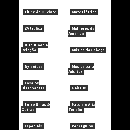
Clube do Ouvinte
Mate Elétrico
CVExplica
Mulheres da
América
Discutindo a
Relação
Música da Cabeça
Dylanicas
Música para
Adultos
Ensaios
Dissonantes
Nahaus
Entre Umas &
Pato em Alta
Outras
Tensão
Especiais
Pedregulho