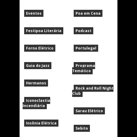
Eventos
Poa em Cena
Festipoa Literária
Podcast
Forno Elétrico
Portulegal
Guia do Jazz
Programa
Temático
Hermanos
Rock and Roll Night
Club
Iconoclastia
Incendiária
Sarau Elétrico
Insônia Elétrica
Sebito