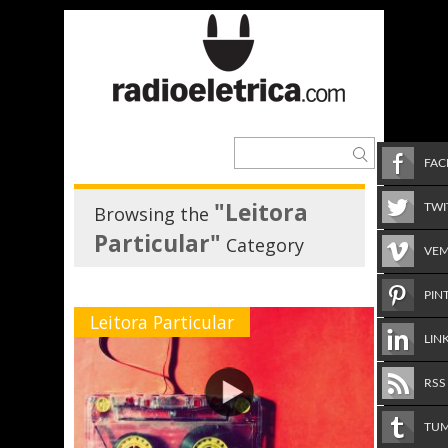
FA
"Leitora
TWI
Browsing the
Particular"
Category
VE
PIN
Leitora Particular
LIN
RSS
TU