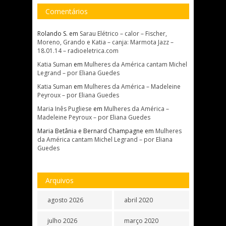
Comentários
Rolando S.
em
Sarau Elétrico – calor – Fischer,
Moreno, Grando e Katia – canja: Marmota Jazz –
18.01.14 – radioeletrica.com
Katia Suman
em
Mulheres da América cantam Michel
Legrand – por Eliana Guedes
Katia Suman
em
Mulheres da América – Madeleine
Peyroux – por Eliana Guedes
Maria Inês Pugliese
em
Mulheres da América –
Madeleine Peyroux – por Eliana Guedes
Maria Betânia e Bernard Champagne
em
Mulheres
da América cantam Michel Legrand – por Eliana
Guedes
Arquivos
agosto 2026
abril 2020
julho 2026
março 2020