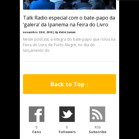
Talk Radio especial com o bate-papo da
‘galera’ da Ipanema na Feira do Livro
novembro 23rd, 2018 |
by Katia Suman
Neste podcast, a íntegra do bate-papo que rolou na
Feira do Livro de Porto Alegre, no dia do
lançamento do
Back to Top ↑
0
0
RSS
Fans
Followers
Subscribe