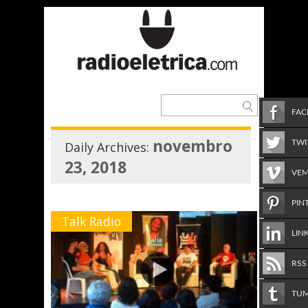
FA
novembro
TWI
Daily Archives:
23, 2018
VE
PIN
Talk Radio
LIN
RSS
TU