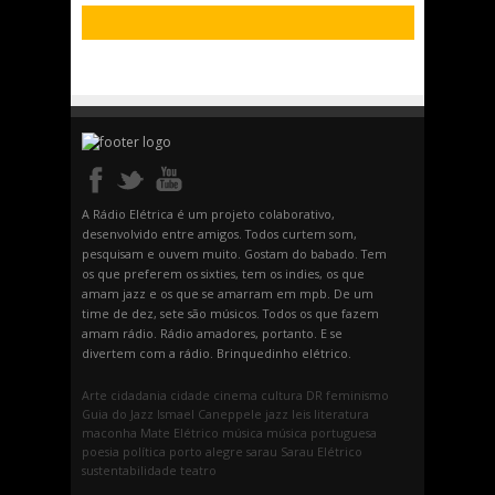
A Rádio Elétrica é um projeto colaborativo,
desenvolvido entre amigos. Todos curtem som,
pesquisam e ouvem muito. Gostam do babado. Tem
os que preferem os sixties, tem os indies, os que
amam jazz e os que se amarram em mpb. De um
time de dez, sete são músicos. Todos os que fazem
amam rádio. Rádio amadores, portanto. E se
divertem com a rádio. Brinquedinho elétrico.
Arte
cidadania
cidade
cinema
cultura
DR
feminismo
Guia do Jazz
Ismael Caneppele
jazz
leis
literatura
maconha
Mate Elétrico
música
música portuguesa
poesia
política
porto alegre
sarau
Sarau Elétrico
sustentabilidade
teatro