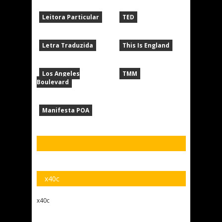
Leitora Particular
TED
Letra Traduzida
This Is England
Los Angeles
TMM
Boulevard
Manifesta POA
x40c
x40c