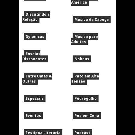
América
Discutindo a
Relação
Música da Cabeça
Dylanicas
Música para
Adultos
Ensaios
Dissonantes
Nahaus
Entre Umas &
Pato em Alta
Outras
Tensão
Especiais
Pedregulho
Eventos
Poa em Cena
Festipoa Literária
Podcast