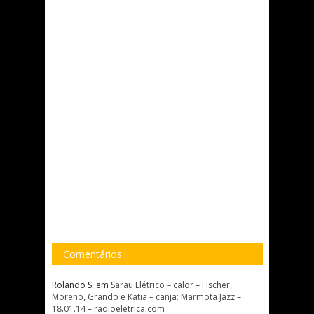
Comentários
Rolando S.
em
Sarau Elétrico – calor – Fischer,
Moreno, Grando e Katia – canja: Marmota Jazz –
18.01.14 – radioeletrica.com