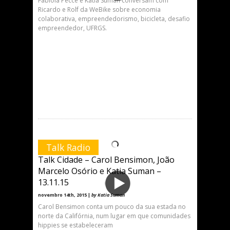
Fabíola Pecce e Katia Suman conversam com
Ricardo e Rolf da WeBike sobre economia
colaborativa, empreendedorismo, bicicleta, desafio
empreendedor, UFRGS.
Talk Radio
Talk Cidade – Carol Bensimon, João
Marcelo Osório e Katia Suman –
13.11.15
novembro 14th, 2015 |
by Katia Suman
Carol Bensimon conta um pouco da sua estada no
norte da Califórnia, num lugar em que comunidades
hippies se estabeleceram