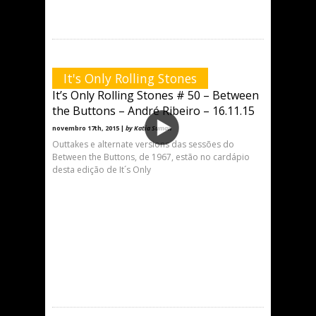
It's Only Rolling Stones
It’s Only Rolling Stones # 50 – Between
the Buttons – André Ribeiro – 16.11.15
novembro 17th, 2015 |
by Katia Suman
Outtakes e alternate versions das sessões do
Between the Buttons, de 1967, estão no cardápio
desta edição de It´s Only