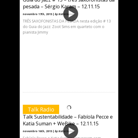
pesada – Sérgio Karam – 12.11.15
novembro 17th, 2015 |
by Katia Suman
TRÊS SAXOFONISTAS DA PESADA nesta edição # 13
do Guia do Jazz: Zoot Sims em quarteto com o
pianista Jimmy
Talk Radio
Talk Sustentabilidade – Fabíola Pecce e
Katia Suman + WeBike – 12.11.15
novembro 16th, 2015 |
by Katia Suman