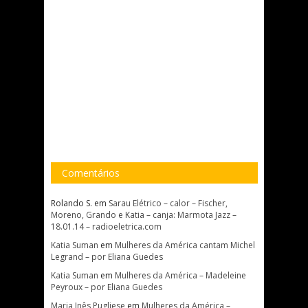
Comentários
Rolando S.
em
Sarau Elétrico – calor – Fischer,
Moreno, Grando e Katia – canja: Marmota Jazz –
18.01.14 – radioeletrica.com
Katia Suman
em
Mulheres da América cantam Michel
Legrand – por Eliana Guedes
Katia Suman
em
Mulheres da América – Madeleine
Peyroux – por Eliana Guedes
Maria Inês Pugliese
em
Mulheres da América –