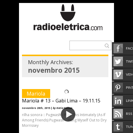
FA
Monthly Archives:
TWI
novembro 2015
VE
PIN
Mariola
Mariola # 13 – Gabi Lima – 19.11.15
LIN
novembro 20th, 2015 |
by Katia Suman
RSS
rilha sonora :: Pugwash – Play This Intimately (As If
Among Friends) Pugwash – Hung Myself Out to Dry
Morrissey
TU