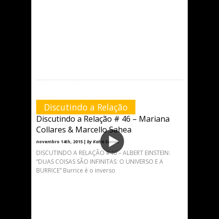
Discutindo a Relação
Discutindo a Relação # 46 – Mariana
Collares & Marcello Sahea
novembro 14th, 2015 |
by Katia Suman
DISCUTINDO A RELAÇÃO #46 – ALBERT EINSTEIN:
“DUAS COISAS SÃO INFINITAS: O UNIVERSO E A
BURRICE” Burrice é o inverso