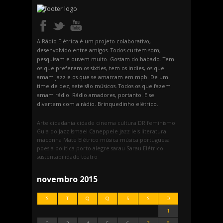
A Rádio Elétrica é um projeto colaborativo,
desenvolvido entre amigos. Todos curtem som,
pesquisam e ouvem muito. Gostam do babado. Tem
os que preferem os sixties, tem os indies, os que
amam jazz e os que se amarram em mpb. De um
time de dez, sete são músicos. Todos os que fazem
amam rádio. Rádio amadores, portanto. E se
divertem com a rádio. Brinquedinho elétrico.
Arte
cidadania
cidade
cinema
cultura
DR
feminismo
Guia do Jazz
Ismael Caneppele
jazz
leis
literatura
maconha
Mate Elétrico
música
música portuguesa
poesia
política
porto alegre
sarau
Sarau Elétrico
sustentabilidade
teatro
novembro 2015
S
T
Q
Q
S
S
D
1