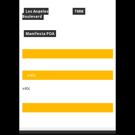
Los Angeles
TMM
Boulevard
Manifesta POA
x40c
x40c