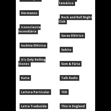
Temático
Hermanos
Rock and Roll Night
Club
Iconoclastia
Incendiária
Sarau Elétrico
Insônia Elétrica
Sebito
It's Only Rolling
Stones
Som & Fúria
Katia
Talk Radio
Leitora Particular
TED
Letra Traduzida
This Is England