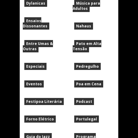
Dylanicas
Música para
Adultos
Ensaios
Dissonantes
Nahaus
Entre Umas &
Pato em Alta
Outras
Tensão
Especiais
Pedregulho
Eventos
Poa em Cena
Festipoa Literária
Podcast
Forno Elétrico
Portulegal
Guia do Jazz
Programa