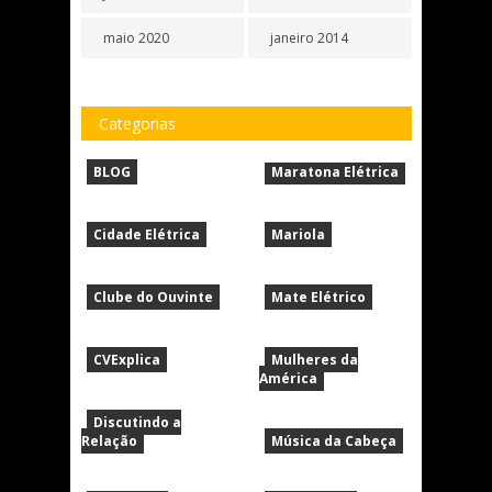
maio 2020
janeiro 2014
Categorias
BLOG
Maratona Elétrica
Cidade Elétrica
Mariola
Clube do Ouvinte
Mate Elétrico
CVExplica
Mulheres da
América
Discutindo a
Relação
Música da Cabeça