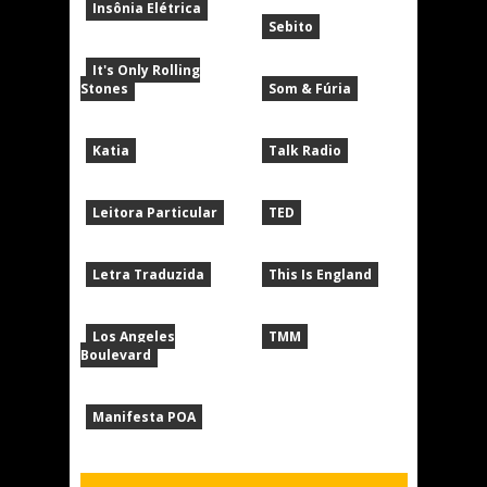
Insônia Elétrica
Sebito
It's Only Rolling
Stones
Som & Fúria
Katia
Talk Radio
Leitora Particular
TED
Letra Traduzida
This Is England
Los Angeles
TMM
Boulevard
Manifesta POA