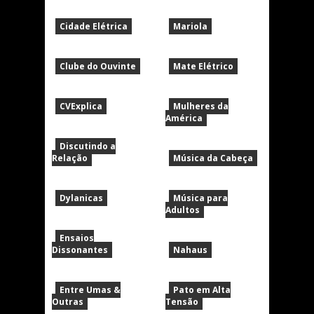
Cidade Elétrica
Mariola
Clube do Ouvinte
Mate Elétrico
CVExplica
Mulheres da
América
Discutindo a
Relação
Música da Cabeça
Dylanicas
Música para
Adultos
Ensaios
Dissonantes
Nahaus
Entre Umas &
Pato em Alta
Outras
Tensão