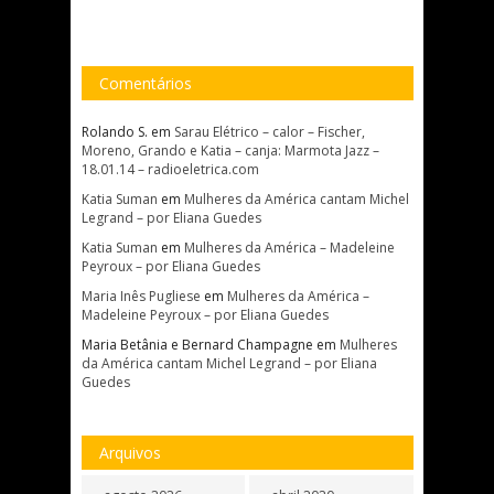
Comentários
Rolando S.
em
Sarau Elétrico – calor – Fischer,
Moreno, Grando e Katia – canja: Marmota Jazz –
18.01.14 – radioeletrica.com
Katia Suman
em
Mulheres da América cantam Michel
Legrand – por Eliana Guedes
Katia Suman
em
Mulheres da América – Madeleine
Peyroux – por Eliana Guedes
Maria Inês Pugliese
em
Mulheres da América –
Madeleine Peyroux – por Eliana Guedes
Maria Betânia e Bernard Champagne
em
Mulheres
da América cantam Michel Legrand – por Eliana
Guedes
Arquivos