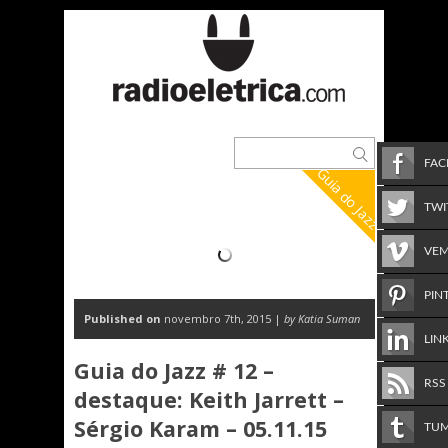
FA
Guia do Jazz
TWI
VE
PIN
Published on
novembro 7th, 2015 |
by Katia Suman
LIN
Guia do Jazz # 12 –
RSS
destaque: Keith Jarrett –
Sérgio Karam – 05.11.15
TU