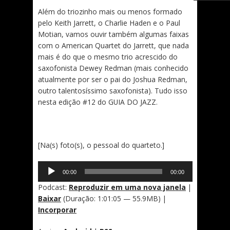
Além do triozinho mais ou menos formado
pelo Keith Jarrett, o Charlie Haden e o Paul
Motian, vamos ouvir também algumas faixas
com o American Quartet do Jarrett, que nada
mais é do que o mesmo trio acrescido do
saxofonista Dewey Redman (mais conhecido
atualmente por ser o pai do Joshua Redman,
outro talentosíssimo saxofonista). Tudo isso
nesta edição #12 do GUIA DO JAZZ.
[Na(s) foto(s), o pessoal do quarteto.]
Tocador
00:00
00:00
de
áudio
Podcast:
Reproduzir em uma nova janela
|
Baixar
(Duração: 1:01:05 — 55.9MB) |
Incorporar