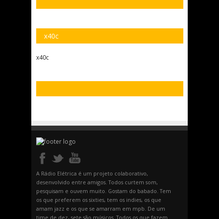
x40c
x40c
A Rádio Elétrica é um projeto colaborativo,
desenvolvido entre amigos. Todos curtem som,
pesquisam e ouvem muito. Gostam do babado. Tem
os que preferem os sixties, tem os indies, os que
amam jazz e os que se amarram em mpb. De um
time de dez, sete são músicos. Todos os que fazem