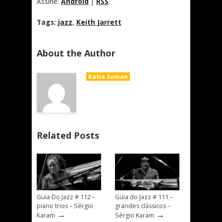
Assine:
Android
|
RSS
Tags:
jazz
,
Keith Jarrett
About the Author
Katia Suman
Related Posts
Guia Do Jazz # 112 –
Guia do Jazz # 111 –
piano trios – Sérgio
grandes clássicos –
→
→
Karam
Sérgio Karam