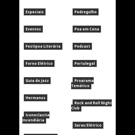
Especiais
Pedregulho
Eventos
Poa em Cena
Festipoa Literária
Podcast
Forno Elétrico
Portulegal
Guia do Jazz
Programa
Temático
Hermanos
Rock and Roll Night
Club
Iconoclastia
Incendiária
Sarau Elétrico