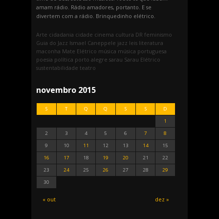
amam rádio. Rádio amadores, portanto. E se
divertem com a rádio. Brinquedinho elétrico.
Arte
cidadania
cidade
cinema
cultura
DR
feminismo
Guia do Jazz
Ismael Caneppele
jazz
leis
literatura
maconha
Mate Elétrico
música
música portuguesa
poesia
política
porto alegre
sarau
Sarau Elétrico
sustentabilidade
teatro
novembro 2015
S
T
Q
Q
S
S
D
1
2
3
4
5
6
7
8
9
10
11
12
13
14
15
16
17
18
19
20
21
22
23
24
25
26
27
28
29
30
« out
dez »