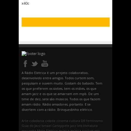
x40c
A Rádio Elétrica é um projeto colaborativo,
desenvolvido entre amigos. Todos curtem som,
pesquisam e ouvem muito. Gostam do babado. Tem
os que preferem os sixties, tem os indies, os que
amam jazz e os que se amarram em mpb. De um
time de dez, sete são músicos. Todos os que fazem
amam rádio. Rádio amadores, portanto. E se
divertem com a rádio. Brinquedinho elétrico.
Arte
cidadania
cidade
cinema
cultura
DR
feminismo
Guia do Jazz
Ismael Caneppele
jazz
leis
literatura
maconha
Mate Elétrico
música
música portuguesa