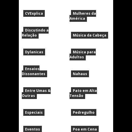
CVExplica
Mulheres da
América
Discutindo a
Relação
Música da Cabeça
Dylanicas
Música para
Adultos
Ensaios
Dissonantes
Nahaus
Entre Umas &
Pato em Alta
Outras
Tensão
Especiais
Pedregulho
Eventos
Poa em Cena