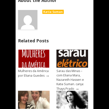
About the Author
Katia Suman
Related Posts
Mulheres da América
Sarau das Minas –
→
com Eliana Mara,
por Eliana Guedes
Nazareth Hassen e
Katia Suman. canja:
→
Thays Prado