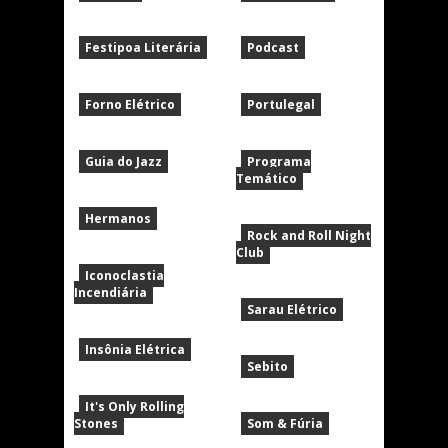
Festipoa Literária
Podcast
Forno Elétrico
Portulegal
Guia do Jazz
Programa
Temático
Hermanos
Rock and Roll Night
Club
Iconoclastia
Incendiária
Sarau Elétrico
Insônia Elétrica
Sebito
It's Only Rolling
Stones
Som & Fúria