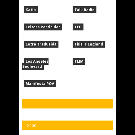
Katia
Talk Radio
Leitora Particular
TED
Letra Traduzida
This Is England
Los Angeles
TMM
Boulevard
Manifesta POA
x40c