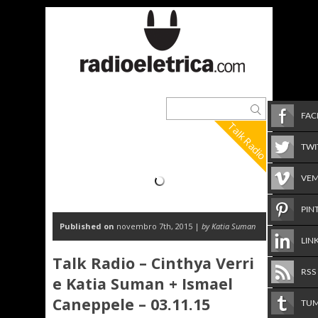
FA
Talk Radio
TWI
VE
PIN
Published on
novembro 7th, 2015 |
by Katia Suman
LIN
Talk Radio – Cinthya Verri
RSS
e Katia Suman + Ismael
Caneppele – 03.11.15
TU