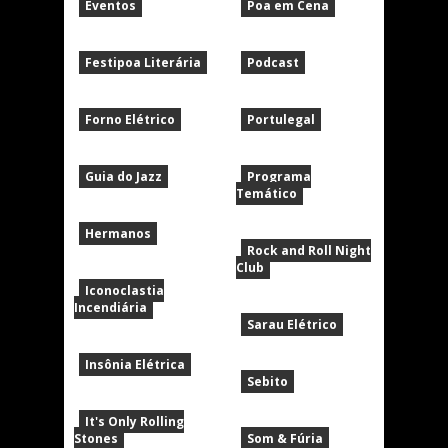
Eventos
Poa em Cena
Festipoa Literária
Podcast
Forno Elétrico
Portulegal
Guia do Jazz
Programa
Temático
Hermanos
Rock and Roll Night
Club
Iconoclastia
Incendiária
Sarau Elétrico
Insônia Elétrica
Sebito
It's Only Rolling
Stones
Som & Fúria