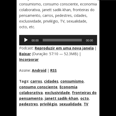
consumismo, consumo consciente, economia
colaborativa, janett sadik-khan, fronteiras do
pensamento, carros, pedestres, cidades,
exclusividade, privilégio, TV, sexualidade,
octo, etc.
Tocador
00:00
00:00
de
áudio
Podcast:
Reproduzir em uma nova janela
|
Baixar
(Duração: 57:10 — 52.3MB) |
Incorporar
Assine:
Android
|
RSS
Tags:
carros
,
cidades
,
consumismo
,
consumo consciente
,
Economia
colaborativa
,
exclusividade
,
fronteiras do
pensamento
,
janett sadik-khan
,
octo
,
pedestres
,
privilégio
,
sexualidade
,
TV