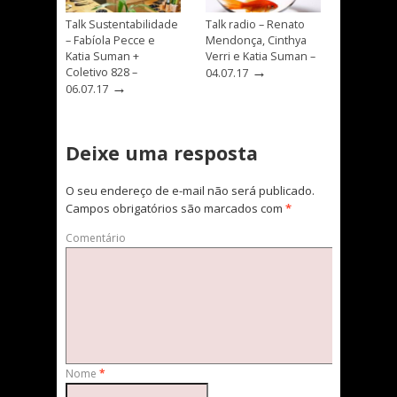
Talk Sustentabilidade
Talk radio – Renato
– Fabíola Pecce e
Mendonça, Cinthya
Katia Suman +
Verri e Katia Suman –
→
Coletivo 828 –
04.07.17
→
06.07.17
Deixe uma resposta
O seu endereço de e-mail não será publicado.
Campos obrigatórios são marcados com
*
Comentário
Nome
*