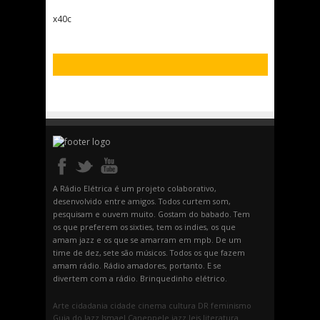
x40c
A Rádio Elétrica é um projeto colaborativo,
desenvolvido entre amigos. Todos curtem som,
pesquisam e ouvem muito. Gostam do babado. Tem
os que preferem os sixties, tem os indies, os que
amam jazz e os que se amarram em mpb. De um
time de dez, sete são músicos. Todos os que fazem
amam rádio. Rádio amadores, portanto. E se
divertem com a rádio. Brinquedinho elétrico.
Arte
cidadania
cidade
cinema
cultura
DR
feminismo
Guia do Jazz
Ismael Caneppele
jazz
leis
literatura