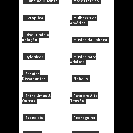
Clube do Ouvinte
Mate Elétrico
CVExplica
Mulheres da
América
Discutindo a
Relação
Música da Cabeça
Dylanicas
Música para
Adultos
Ensaios
Dissonantes
Nahaus
Entre Umas &
Pato em Alta
Outras
Tensão
Especiais
Pedregulho