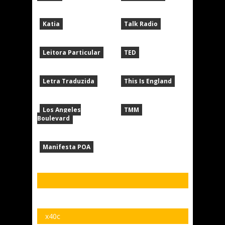
Katia
Talk Radio
Leitora Particular
TED
Letra Traduzida
This Is England
Los Angeles
TMM
Boulevard
Manifesta POA
x40c