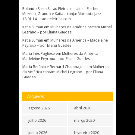
Rolando S.
em
Sarau Elétrico – calor – Fischer,
Moreno, Grando e Katia – canja: Marmota Jazz –
18.01.14 – radioeletrica.com
Katia Suman
em
Mulheres da América cantam Michel
Legrand – por Eliana Guedes
Katia Suman
em
Mulheres da América – Madeleine
Peyroux – por Eliana Guedes
Maria Inês Pugliese
em
Mulheres da América –
Madeleine Peyroux – por Eliana Guedes
Maria Betânia e Bernard Champagne
em
Mulheres
da América cantam Michel Legrand – por Eliana
Guedes
Arquivos
agosto 2026
abril 2020
julho 2026
março 2020
junho 2026
fevereiro 2020