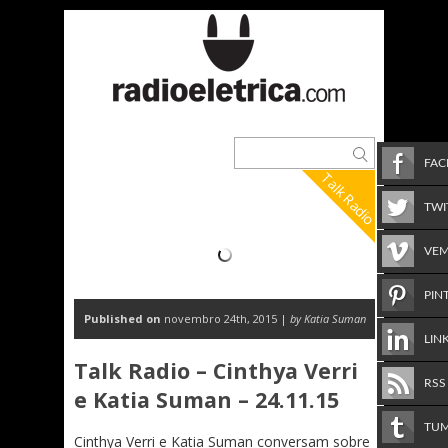
FA
Talk Radio
TWI
VE
PIN
Published on
novembro 24th, 2015 |
by Katia Suman
LIN
Talk Radio – Cinthya Verri
RSS
e Katia Suman – 24.11.15
TU
Cinthya Verri e Katia Suman conversam sobre