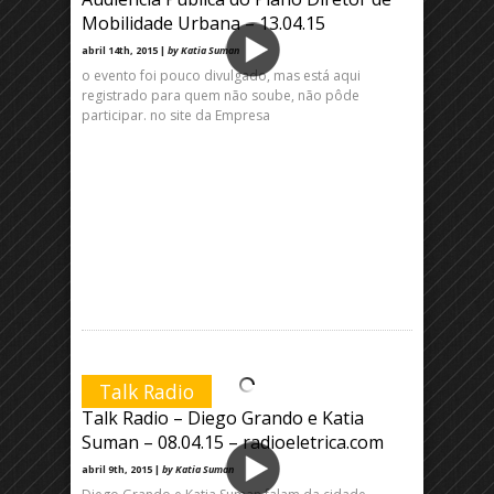
Mobilidade Urbana – 13.04.15
abril 14th, 2015 |
by Katia Suman
o evento foi pouco divulgado, mas está aqui
registrado para quem não soube, não pôde
participar. no site da Empresa
Talk Radio
Talk Radio – Diego Grando e Katia
Suman – 08.04.15 – radioeletrica.com
abril 9th, 2015 |
by Katia Suman