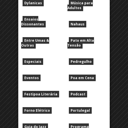
Dylanicas
Música para
Adultos
Ensaios
Dissonantes
Nahaus
Entre Umas &
Pato em Alta
Outras
Tensão
Especiais
Pedregulho
Eventos
Poa em Cena
Festipoa Literária
Podcast
Forno Elétrico
Portulegal
Guia do Jazz
Programa