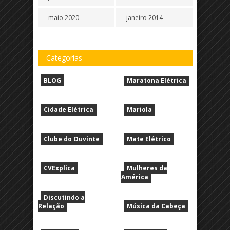
maio 2020
janeiro 2014
Categorias
BLOG
Maratona Elétrica
Cidade Elétrica
Mariola
Clube do Ouvinte
Mate Elétrico
CVExplica
Mulheres da
América
Discutindo a
Relação
Música da Cabeça