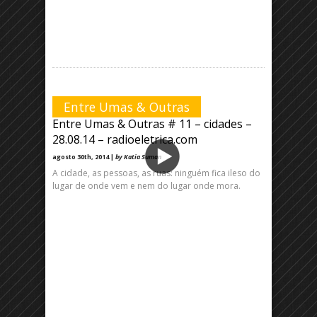
Entre Umas & Outras
Entre Umas & Outras # 11 – cidades –
28.08.14 – radioeletrica.com
agosto 30th, 2014 |
by Katia Suman
A cidade, as pessoas, as ruas: ninguém fica ileso do
lugar de onde vem e nem do lugar onde mora.