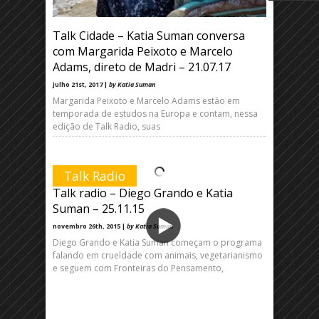
Talk Cidade – Katia Suman conversa
com Margarida Peixoto e Marcelo
Adams, direto de Madri – 21.07.17
julho 21st, 2017 |
by Katia Suman
Margarida Peixoto e Marcelo Adams estão em
temporada de estudos na Europa e contam, nessa
edição de Talk Radio, suas
Talk Radio
Talk radio – Diego Grando e Katia
Suman – 25.11.15
novembro 26th, 2015 |
by Katia Suman
Diego Grando e Katia Suman começam o programa
falando em crueldade com animais, vegetarianismo
e seguem com Fronteiras do Pensamento,