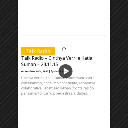
Talk Radio
Talk Radio – Cinthya Verri e Katia
Suman – 24.11.15
novembro 24th, 2015 |
by Katia Suman
Cinthya Verri e Katia Suman conversam sobre
consumismo, consumo consciente, economia
colaborativa, janett sadik-khan, fronteiras do
pensamento, carros, pedestres, cidades,