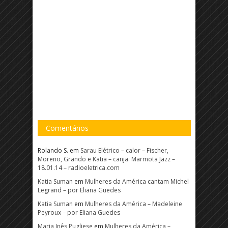
Comentários
Rolando S.
em
Sarau Elétrico – calor – Fischer,
Moreno, Grando e Katia – canja: Marmota Jazz –
18.01.14 – radioeletrica.com
Katia Suman
em
Mulheres da América cantam Michel
Legrand – por Eliana Guedes
Katia Suman
em
Mulheres da América – Madeleine
Peyroux – por Eliana Guedes
Maria Inês Pugliese
em
Mulheres da América –