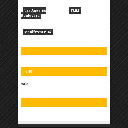
Los Angeles
TMM
Boulevard
Manifesta POA
x40c
x40c