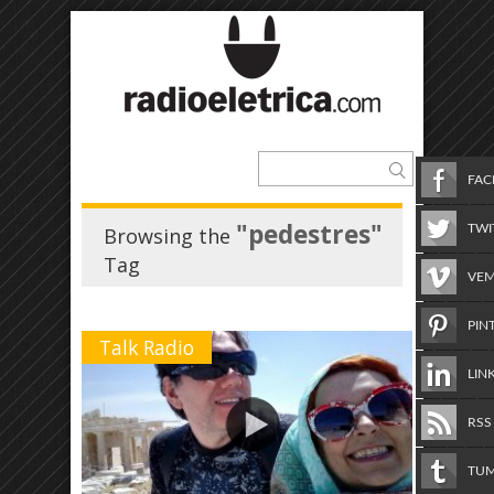
FA
"pedestres"
TWI
Browsing the
Tag
VE
PIN
Talk Radio
LIN
RSS
TU