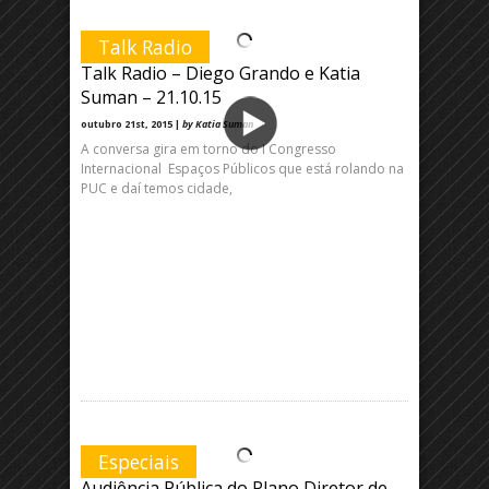
Talk Radio
Talk Radio – Diego Grando e Katia
Suman – 21.10.15
outubro 21st, 2015 |
by Katia Suman
A conversa gira em torno do I Congresso
Internacional Espaços Públicos que está rolando na
PUC e daí temos cidade,
Especiais
Audiência Pública do Plano Diretor de