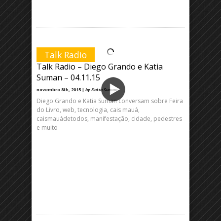
Talk Radio
Talk Radio – Diego Grando e Katia
Suman – 04.11.15
novembro 8th, 2015 |
by Katia Suman
Diego Grando e Katia Suman conversam sobre Feira
do Livro, web, tecnologia, cais mauá,
caismauádetodos, manifestação, cidade, pedestres
e muito