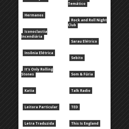
Temático
Hermanos
Rock and Roll Night
Club
Iconoclastia
Incendiária
Sarau Elétrico
Insônia Elétrica
Sebito
It's Only Rolling
Stones
Som & Fúria
Katia
Talk Radio
Leitora Particular
TED
Letra Traduzida
This Is England