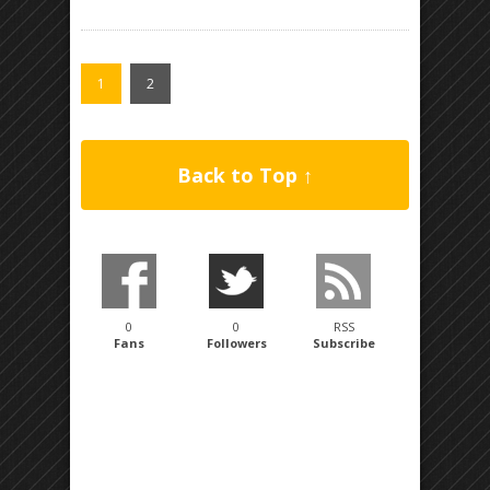
1
2
Back to Top ↑
0
0
RSS
Fans
Followers
Subscribe