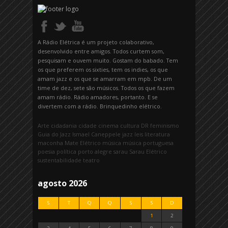
A Rádio Elétrica é um projeto colaborativo,
desenvolvido entre amigos. Todos curtem som,
pesquisam e ouvem muito. Gostam do babado. Tem
os que preferem os sixties, tem os indies, os que
amam jazz e os que se amarram em mpb. De um
time de dez, sete são músicos. Todos os que fazem
amam rádio. Rádio amadores, portanto. E se
divertem com a rádio. Brinquedinho elétrico.
Arte
cidadania
cidade
cinema
cultura
DR
feminismo
Guia do Jazz
Ismael Caneppele
jazz
leis
literatura
maconha
Mate Elétrico
música
música portuguesa
poesia
política
porto alegre
sarau
Sarau Elétrico
sustentabilidade
teatro
agosto 2026
S
T
Q
Q
S
S
D
1
2