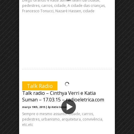
Diego Grando e Katia Suman falam da cidade,
pedestres, carros, cidade, A cidade das crianças,
Francesco Tonucci, Nazaré Hassen, cidade
Talk Radio
Talk radio – Cinthya Verri e Katia
Suman – 17.03.15 – radioeletrica.com
março 19th, 2015 |
by Katia Suman
Sempre o mesmo assunto: cidade, carros,
pedestres, urbanismo, arquitetura, convivência,
etc.etc