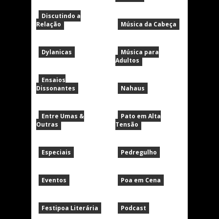
Discutindo a
Relação
Música da Cabeça
Dylanicas
Música para
Adultos
Ensaios
Dissonantes
Nahaus
Entre Umas &
Pato em Alta
Outras
Tensão
Especiais
Pedregulho
Eventos
Poa em Cena
Festipoa Literária
Podcast