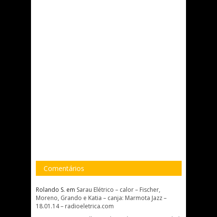
Comentários
Rolando S.
em
Sarau Elétrico – calor – Fischer,
Moreno, Grando e Katia – canja: Marmota Jazz –
18.01.14 – radioeletrica.com