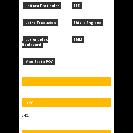
Leitora Particular
TED
Letra Traduzida
This Is England
Los Angeles
TMM
Boulevard
Manifesta POA
x40c
x40c