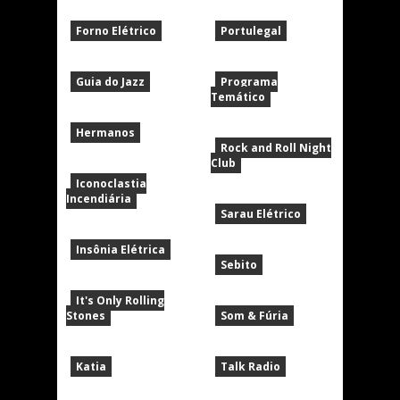
Forno Elétrico
Portulegal
Guia do Jazz
Programa
Temático
Hermanos
Rock and Roll Night
Club
Iconoclastia
Incendiária
Sarau Elétrico
Insônia Elétrica
Sebito
It's Only Rolling
Stones
Som & Fúria
Katia
Talk Radio