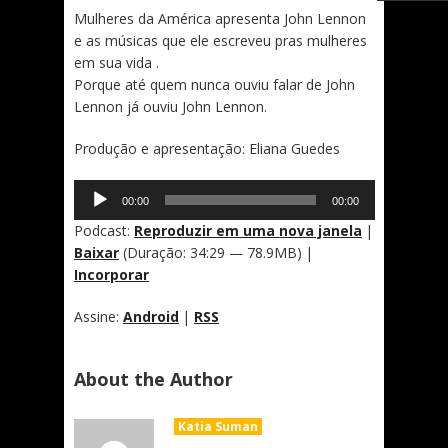
Mulheres da América apresenta John Lennon
e as músicas que ele escreveu pras mulheres
em sua vida .
Porque até quem nunca ouviu falar de John
Lennon já ouviu John Lennon.
Produção e apresentação: Eliana Guedes
Tocador
00:00
00:00
de
áudio
Podcast:
Reproduzir em uma nova janela
|
Baixar
(Duração: 34:29 — 78.9MB) |
Incorporar
Assine:
Android
|
RSS
About the Author
Katia Suman