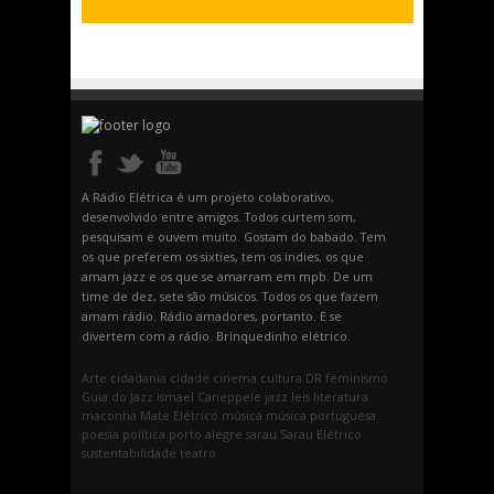
A Rádio Elétrica é um projeto colaborativo,
desenvolvido entre amigos. Todos curtem som,
pesquisam e ouvem muito. Gostam do babado. Tem
os que preferem os sixties, tem os indies, os que
amam jazz e os que se amarram em mpb. De um
time de dez, sete são músicos. Todos os que fazem
amam rádio. Rádio amadores, portanto. E se
divertem com a rádio. Brinquedinho elétrico.
Arte
cidadania
cidade
cinema
cultura
DR
feminismo
Guia do Jazz
Ismael Caneppele
jazz
leis
literatura
maconha
Mate Elétrico
música
música portuguesa
poesia
política
porto alegre
sarau
Sarau Elétrico
sustentabilidade
teatro