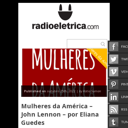
Mulheres da América
FA
TWI
VE
PIN
Published on
outubro 25th, 2022 |
by Katia Suman
LIN
Mulheres da América –
RSS
John Lennon – por Eliana
Guedes
TU