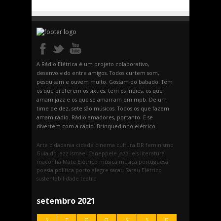
A Rádio Elétrica é um projeto colaborativo,
desenvolvido entre amigos. Todos curtem som,
pesquisam e ouvem muito. Gostam do babado. Tem
os que preferem os sixties, tem os indies, os que
amam jazz e os que se amarram em mpb. De um
time de dez, sete são músicos. Todos os que fazem
amam rádio. Rádio amadores, portanto. E se
divertem com a rádio. Brinquedinho elétrico.
Arte
cidadania
cidade
cinema
cultura
DR
feminismo
Guia do Jazz
Ismael Caneppele
jazz
leis
literatura
maconha
Mate Elétrico
música
música portuguesa
poesia
política
porto alegre
sarau
Sarau Elétrico
sustentabilidade
teatro
setembro 2021
S
T
Q
Q
S
S
D