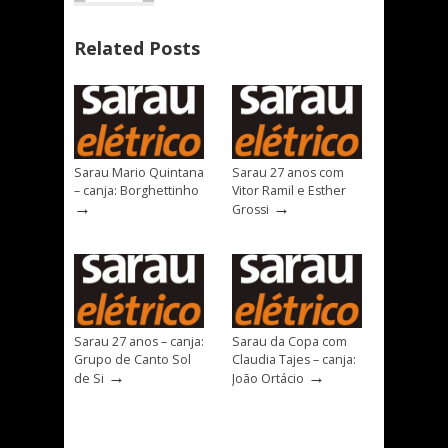
Related Posts
Sarau Mario Quintana
Sarau 27 anos com
– canja: Borghettinho
Vitor Ramil e Esther
→
→
Grossi
Sarau 27 anos – canja:
Sarau da Copa com
Grupo de Canto Sol
Claudia Tajes – canja:
→
→
de Si
João Ortácio