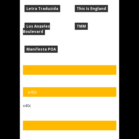
Letra Traduzida
This Is England
Los Angeles
TMM
Boulevard
Manifesta POA
x40c
x40c