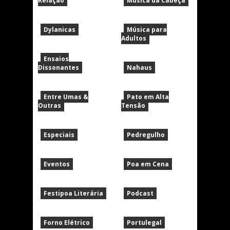
Relação
Música da Cabeça
Dylanicas
Música para
Adultos
Ensaios
Dissonantes
Nahaus
Entre Umas &
Pato em Alta
Outras
Tensão
Especiais
Pedregulho
Eventos
Poa em Cena
Festipoa Literária
Podcast
Forno Elétrico
Portulegal