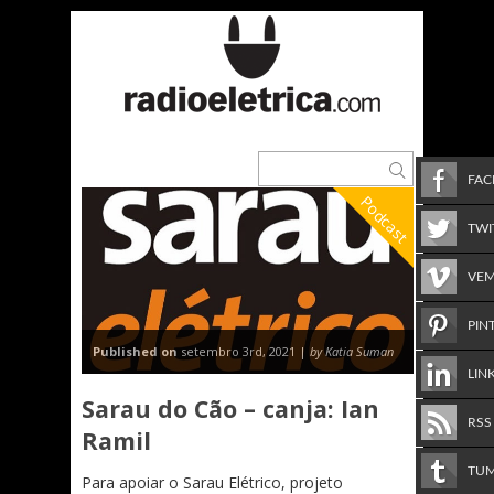
FA
Podcast
TWI
VE
PIN
Published on
setembro 3rd, 2021 |
by Katia Suman
LIN
Sarau do Cão – canja: Ian
RSS
Ramil
TU
Para apoiar o Sarau Elétrico, projeto