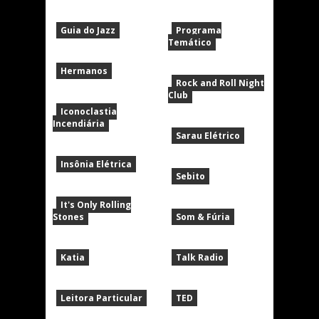
Guia do Jazz
Programa
Temático
Hermanos
Rock and Roll Night
Club
Iconoclastia
Incendiária
Sarau Elétrico
Insônia Elétrica
Sebito
It's Only Rolling
Stones
Som & Fúria
Katia
Talk Radio
Leitora Particular
TED