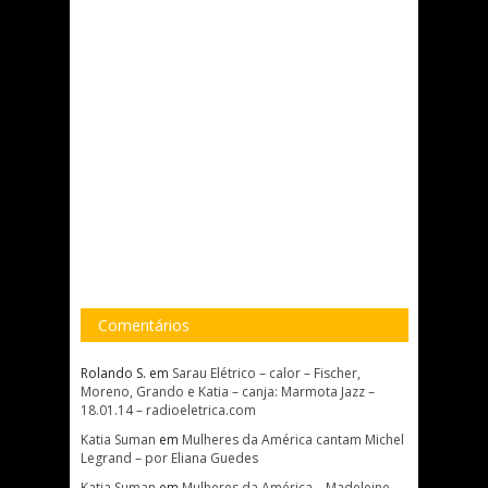
Comentários
Rolando S.
em
Sarau Elétrico – calor – Fischer,
Moreno, Grando e Katia – canja: Marmota Jazz –
18.01.14 – radioeletrica.com
Katia Suman
em
Mulheres da América cantam Michel
Legrand – por Eliana Guedes
Katia Suman
em
Mulheres da América – Madeleine