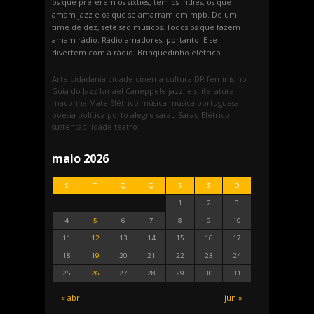
os que preferem os sixties, tem os indies, os que
amam jazz e os que se amarram em mpb. De um
time de dez, sete são músicos. Todos os que fazem
amam rádio. Rádio amadores, portanto. E se
divertem com a rádio. Brinquedinho elétrico.
Arte
cidadania
cidade
cinema
cultura
DR
feminismo
Guia do Jazz
Ismael Caneppele
jazz
leis
literatura
maconha
Mate Elétrico
música
música portuguesa
poesia
política
porto alegre
sarau
Sarau Elétrico
sustentabilidade
teatro
maio 2026
S
T
Q
Q
S
S
D
1
2
3
4
5
6
7
8
9
10
11
12
13
14
15
16
17
18
19
20
21
22
23
24
25
26
27
28
29
30
31
« abr
jun »