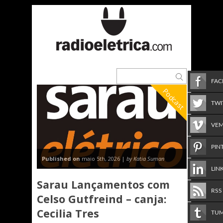
FA
Podcast
TWI
VE
PIN
Published on
maio 5th, 2026 |
by Katia Suman
LIN
Sarau Lançamentos com
RSS
Celso Gutfreind – canja:
Cecilia Tres
TU