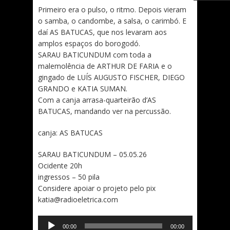
Primeiro era o pulso, o ritmo. Depois vieram
o samba, o candombe, a salsa, o carimbó. E
daí AS BATUCAS, que nos levaram aos
amplos espaços do borogodó.
SARAU BATICUNDUM com toda a
malemolência de ARTHUR DE FARIA e o
gingado de LUÍS AUGUSTO FISCHER, DIEGO
GRANDO e KATIA SUMAN.
Com a canja arrasa-quarteirão d’AS
BATUCAS, mandando ver na percussão.
canja: AS BATUCAS
SARAU BATICUNDUM – 05.05.26
Ocidente 20h
ingressos – 50 pila
Considere apoiar o projeto pelo pix
katia@radioeletrica.com
Tocador
00:00
00:00
de