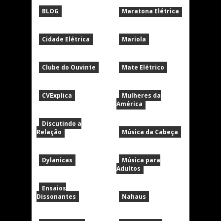
BLOG
Maratona Elétrica
Cidade Elétrica
Mariola
Clube do Ouvinte
Mate Elétrico
CVExplica
Mulheres da
América
Discutindo a
Relação
Música da Cabeça
Dylanicas
Música para
Adultos
Ensaios
Dissonantes
Nahaus