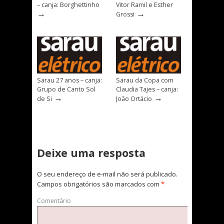
– canja: Borghettinho
Vitor Ramil e Esther
→
→
Grossi
Sarau 27 anos – canja:
Sarau da Copa com
Grupo de Canto Sol
Claudia Tajes – canja:
→
→
de Si
João Ortácio
Deixe uma resposta
O seu endereço de e-mail não será publicado.
Campos obrigatórios são marcados com
*
Comentário