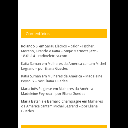
Comentários
Rolando S.
em
Sarau Elétrico – calor – Fischer,
Moreno, Grando e Katia – canja: Marmota Jazz –
18.01.14 – radioeletrica.com
Katia Suman
em
Mulheres da América cantam Michel
Legrand – por Eliana Guedes
Katia Suman
em
Mulheres da América – Madeleine
Peyroux – por Eliana Guedes
Maria Inês Pugliese
em
Mulheres da América –
Madeleine Peyroux – por Eliana Guedes
Maria Betânia e Bernard Champagne
em
Mulheres
da América cantam Michel Legrand – por Eliana
Guedes