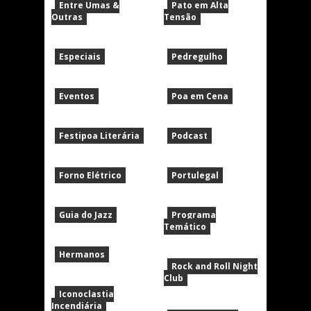
Entre Umas &
Pato em Alta
Outras
Tensão
Especiais
Pedregulho
Eventos
Poa em Cena
Festipoa Literária
Podcast
Forno Elétrico
Portulegal
Guia do Jazz
Programa
Temático
Hermanos
Rock and Roll Night
Club
Iconoclastia
Incendiária