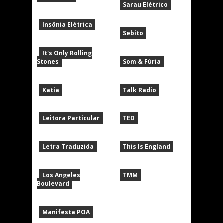
Sarau Elétrico
Insônia Elétrica
Sebito
It's Only Rolling
Stones
Som & Fúria
Katia
Talk Radio
Leitora Particular
TED
Letra Traduzida
This Is England
Los Angeles
TMM
Boulevard
Manifesta POA