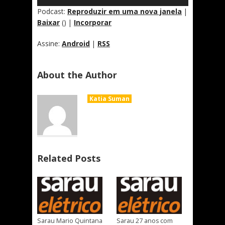
áudio
Podcast:
Reproduzir em uma nova janela
|
Baixar
() |
Incorporar
Assine:
Android
|
RSS
About the Author
Katia Suman
Related Posts
Sarau Mario Quintana
Sarau 27 anos com