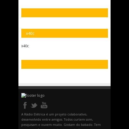
x40c
x40c
A Rádio Elétrica é um projeto colaborativo,
desenvolvido entre amigos. Todos curtem som,
pesquisam e ouvem muito. Gostam do babado. Tem