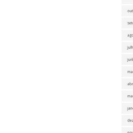
ou
se
ag
jul
jun
ma
abr
ma
jan
de
no