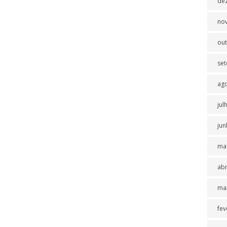
de
no
ou
se
ag
jul
jun
ma
abr
ma
fev