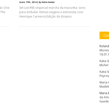
maio 17th, 2014 |
by Katia Suman
 No One
Set List #85 (especial marcha da maconha: sons
 The
para embalar ótimas viagens e entrevista com
Henrique Carneiro) Edição do Ensaios
Com
Roland
Moreno
18.01.
Katia 
Michel
Katia 
Peyrou
Maria 
Madele
Maria 
da Amé
Guede