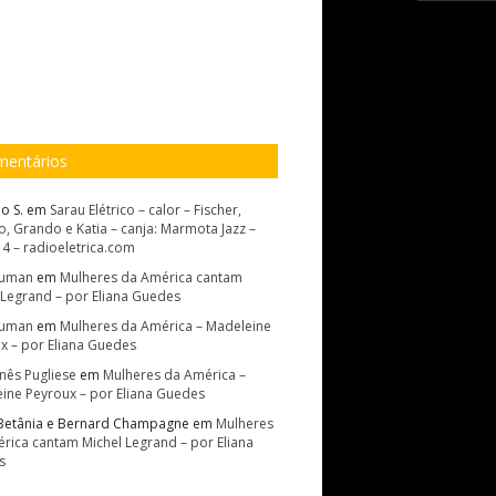
entários
o S.
em
Sarau Elétrico – calor – Fischer,
, Grando e Katia – canja: Marmota Jazz –
14 – radioeletrica.com
Suman
em
Mulheres da América cantam
 Legrand – por Eliana Guedes
Suman
em
Mulheres da América – Madeleine
x – por Eliana Guedes
Inês Pugliese
em
Mulheres da América –
ine Peyroux – por Eliana Guedes
Betânia e Bernard Champagne
em
Mulheres
rica cantam Michel Legrand – por Eliana
s