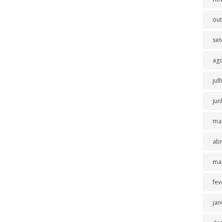
ou
se
ag
jul
jun
ma
abr
ma
fev
jan