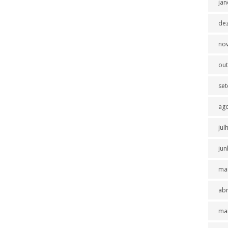
jan
de
no
ou
se
ag
jul
jun
ma
abr
ma