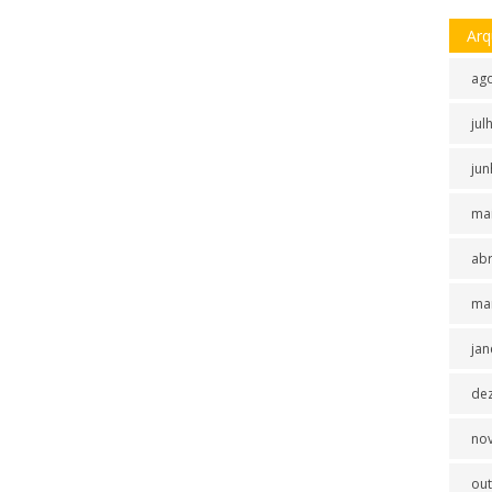
Arq
ag
jul
jun
ma
abr
ma
jan
de
no
ou