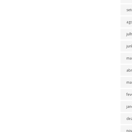
se
ag
jul
jun
ma
abr
ma
fev
jan
de
no