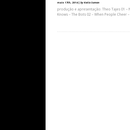
maio 17th, 2014 |
by Katia Suman
produção e apresentação: Theo Tajes 01 –
Knows – The Bots 02 – When People Cheer –