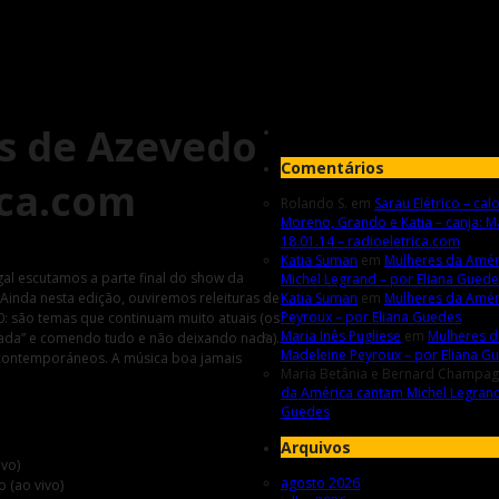
os de Azevedo
Comentários
ica.com
Rolando S.
em
Sarau Elétrico – calo
Moreno, Grando e Katia – canja: M
18.01.14 – radioeletrica.com
Katia Suman
em
Mulheres da Amér
al escutamos a parte final do show da
Michel Legrand – por Eliana Gued
Ainda nesta edição, ouviremos releituras de
Katia Suman
em
Mulheres da Amér
Peyroux – por Eliana Guedes
: são temas que continuam muito atuais (os
Maria Inês Pugliese
em
Mulheres d
nada” e comendo tudo e não deixando nada).
Madeleine Peyroux – por Eliana G
 contemporáneos. A música boa jamais
Maria Betânia e Bernard Champa
da América cantam Michel Legrand
Guedes
Arquivos
ivo)
agosto 2026
o (ao vivo)