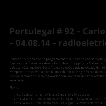
Portulegal # 92 – Carl
– 04.08.14 – radioeletr
Conforme o prometido no programa anterior, nesta edição do Portuleg
Capicua, que ocorreu no átrio (lotado) de um shopping de Matosinhos. 
belas canções que José (Zeca) Afonso compôs ainda na década de 1960
“vampiros“, por exemplo, continuam a chupar o “sangue fresco da ma
Selecionei temas do Zeca regravados com novos arranjos por artistas
envelhece!
Playlist:
1 – Intro: Capicua – Lingerie + Maria Capaz (versão do álbum)
2 – Capicua, M7 e D-one (samples de Elis Regina) – Casa no campo (ao v
3 – Capicua, M7 e D-one (samples de Elis Regina) – A mulher do cacilheir