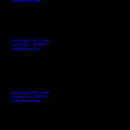
radioeletrica.com
→
Portulegal # 99 – Carlos
de Azevedo – 29.09.14 –
radioeletrica.com
→
Portulegal # 98 – Carlos
de Azevedo – 22.09.14 –
radioeletrica.com
→