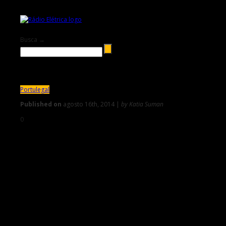
Busca →
Portulegal
Published on
agosto 16th, 2014 |
by Katia Suman
0