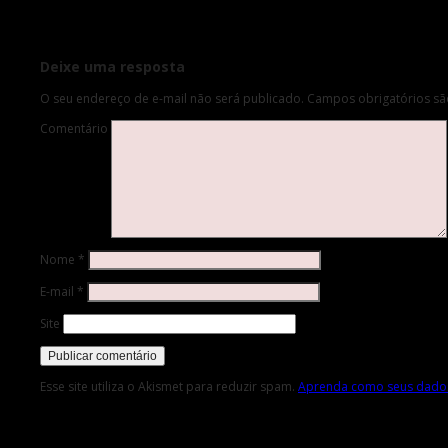
Deixe uma resposta
O seu endereço de e-mail não será publicado.
Campos obrigatórios s
Comentário
Nome
*
E-mail
*
Site
Esse site utiliza o Akismet para reduzir spam.
Aprenda como seus dados