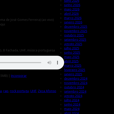
julho 2026
junho 2026
maio 2026
abril 2026
março 2026
ema de José Gomes Ferreira) (ao vivo)
janeiro 2026
aqui
dezembro 2025
novembro 2025
outubro 2025
setembro 2025
agosto 2025
julho 2025
nso, B Fachada, UHF, música portuguesa
junho 2025
maio 2025
abril 2025
março 2025
fevereiro 2025
janeiro 2025
.5MB) |
Incorporar
dezembro 2024
novembro 2024
outubro 2024
sa
,
rap
,
rock portuga
,
UHF
,
Zeca Afonso
setembro 2024
agosto 2024
julho 2024
junho 2024
maio 2024
abril 2024