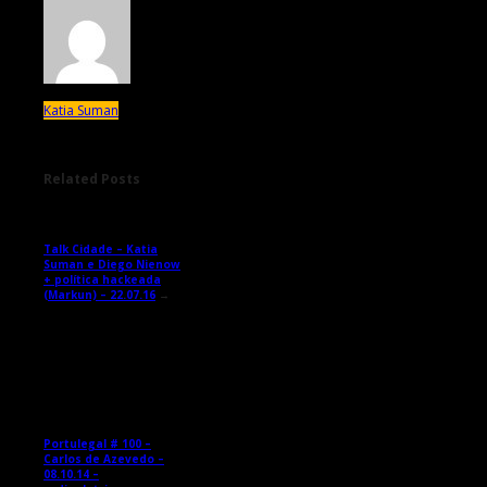
Katia Suman
Related Posts
Talk Cidade – Katia
Suman e Diego Nienow
+ política hackeada
(Markun) – 22.07.16
→
Portulegal # 100 –
Carlos de Azevedo –
08.10.14 –