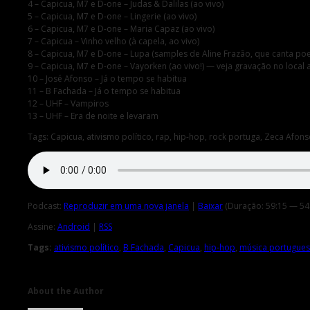
4 – Capicua, M7 e D-one – Judas & Dalilas (ao vivo)
5 – Capicua, M7 e D-one – Lingerie (ao vivo)
6 – Capicua, M7 e D-one – Maria Capaz (ao vivo)
7 – Capicua – Vinho velho (à capela, ao vivo)
8 – Capicua, M7 e D-one – Lupa (samples de Aline Frazão, que canta po
9 – Capicua, M7 e D-one – Vayorken (ao vivo!) — veja gravação no local 
10 – José Afonso – Já o tempo se habitua
11 – B Fachada – Já o tempo se habitua
12 – UHF – Vampiros
13 – UHF – Era de noite e levaram
Tags: Capicua, ativismo político, rap, hip-hop, rock portuga, Zeca Afo
Podcast:
Reproduzir em uma nova janela
|
Baixar
(Duração: 59:15 — 54
Assine:
Android
|
RSS
Tags:
ativismo político
,
B Fachada
,
Capicua
,
hip-hop
,
música portugue
About the Author