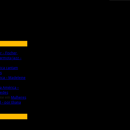
r – Fischer,
armota Jazz –
ica cantam
es
ica – Madeleine
a América –
uedes
gne
em
Mulheres
 – por Eliana