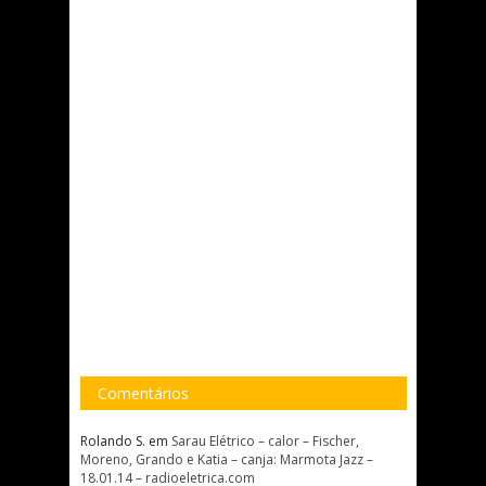
Comentários
Rolando S.
em
Sarau Elétrico – calor – Fischer,
Moreno, Grando e Katia – canja: Marmota Jazz –
18.01.14 – radioeletrica.com