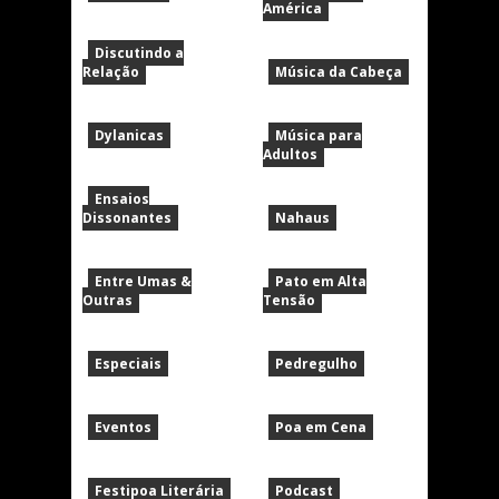
América
Discutindo a
Relação
Música da Cabeça
Dylanicas
Música para
Adultos
Ensaios
Dissonantes
Nahaus
Entre Umas &
Pato em Alta
Outras
Tensão
Especiais
Pedregulho
Eventos
Poa em Cena
Festipoa Literária
Podcast