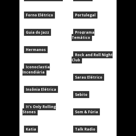
Forno Elétrico
Portulegal
Guia do Jazz
Programa
Temático
Hermanos
Rock and Roll Night
Club
Iconoclastia
Incendiária
Sarau Elétrico
Insônia Elétrica
Sebito
It's Only Rolling
Stones
Som & Fúria
Katia
Talk Radio