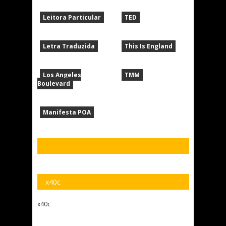
Leitora Particular
TED
Letra Traduzida
This Is England
Los Angeles
TMM
Boulevard
Manifesta POA
x40c
x40c