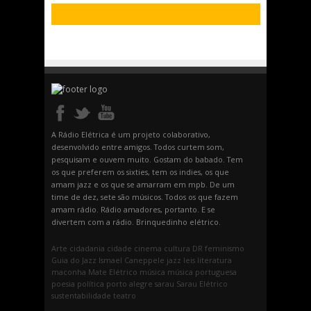
A Rádio Elétrica é um projeto colaborativo,
desenvolvido entre amigos. Todos curtem som,
pesquisam e ouvem muito. Gostam do babado. Tem
os que preferem os sixties, tem os indies, os que
amam jazz e os que se amarram em mpb. De um
time de dez, sete são músicos. Todos os que fazem
amam rádio. Rádio amadores, portanto. E se
divertem com a rádio. Brinquedinho elétrico.
Arte
cidadania
cidade
cinema
cultura
DR
feminismo
Guia do Jazz
Ismael Caneppele
jazz
leis
literatura
maconha
Mate Elétrico
música
música portuguesa
poesia
política
porto alegre
sarau
Sarau Elétrico
sustentabilidade
teatro