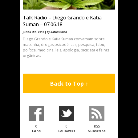
Talk Radio – Diego Grando e Katia
Suman – 07.06.18
junho 7th, 2018 |
by Katia Suman
Diego Grando e Katia Suman conversam sobre
maconha, drogas psicodélicas, pesquisa, tabu,
política, medicina, leis, apologia, bicicleta e feiras
orgânicas.
Back to Top ↑
0
0
RSS
Fans
Followers
Subscribe