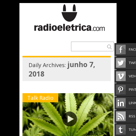
FA
junho 7,
TWI
Daily Archives:
2018
VE
PIN
Talk Radio
LIN
RSS
TU