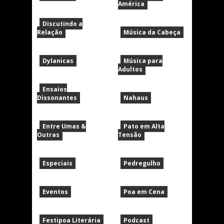
América
Discutindo a
Relação
Música da Cabeça
Dylanicas
Música para
Adultos
Ensaios
Dissonantes
Nahaus
Entre Umas &
Pato em Alta
Outras
Tensão
Especiais
Pedregulho
Eventos
Poa em Cena
Festipoa Literária
Podcast