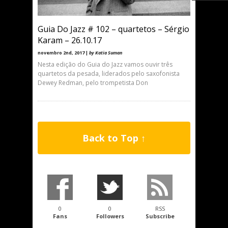
Guia Do Jazz # 102 – quartetos – Sérgio
Karam – 26.10.17
novembro 2nd, 2017 |
by Katia Suman
Nesta edição do Guia do Jazz vamos ouvir três
quartetos da pesada, liderados pelo saxofonista
Dewey Redman, pelo trompetista Don
Back to Top ↑
0
0
RSS
Fans
Followers
Subscribe