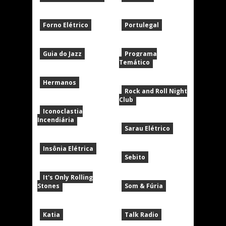
Forno Elétrico
Portulegal
Guia do Jazz
Programa
Temático
Hermanos
Rock and Roll Night
Club
Iconoclastia
Incendiária
Sarau Elétrico
Insônia Elétrica
Sebito
It's Only Rolling
Stones
Som & Fúria
Katia
Talk Radio