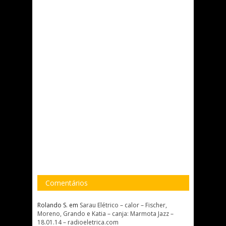
Comentários
Rolando S.
em
Sarau Elétrico – calor – Fischer,
Moreno, Grando e Katia – canja: Marmota Jazz –
18.01.14 – radioeletrica.com