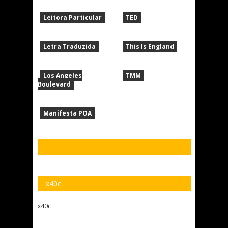
Leitora Particular
TED
Letra Traduzida
This Is England
Los Angeles
TMM
Boulevard
Manifesta POA
x40c
x40c