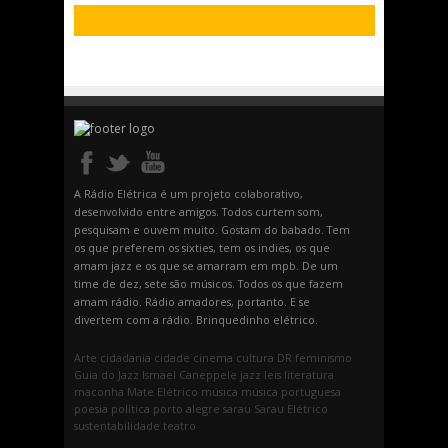
A Rádio Elétrica é um projeto colaborativo,
desenvolvido entre amigos. Todos curtem som,
pesquisam e ouvem muito. Gostam do babado. Tem
os que preferem os sixties, tem os indies, os que
amam jazz e os que se amarram em mpb. De um
time de dez, sete são músicos. Todos os que fazem
amam rádio. Rádio amadores, portanto. E se
divertem com a rádio. Brinquedinho elétrico.
Arte
cidadania
cidade
cinema
cultura
DR
feminismo
Guia do Jazz
Ismael Caneppele
jazz
leis
literatura
maconha
Mate Elétrico
música
música portuguesa
poesia
política
porto alegre
sarau
Sarau Elétrico
sustentabilidade
teatro