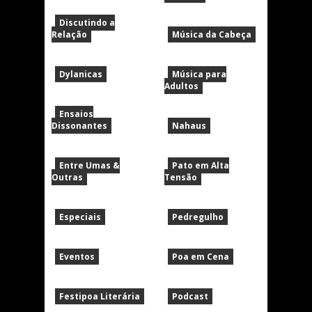
Discutindo a
Relação
Música da Cabeça
Dylanicas
Música para
Adultos
Ensaios
Dissonantes
Nahaus
Entre Umas &
Pato em Alta
Outras
Tensão
Especiais
Pedregulho
Eventos
Poa em Cena
Festipoa Literária
Podcast