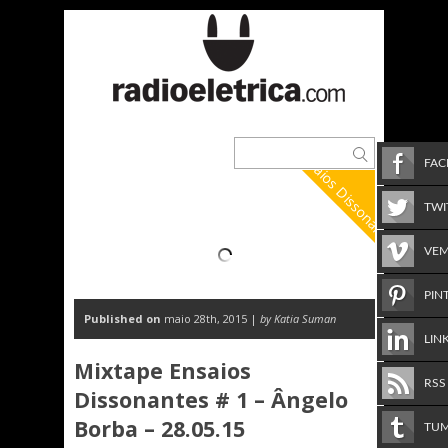
Ensaios Dissonantes
FA
TWI
VE
PIN
Published on
maio 28th, 2015 |
by Katia Suman
LIN
Mixtape Ensaios
RSS
Dissonantes # 1 – Ângelo
Borba – 28.05.15
TU