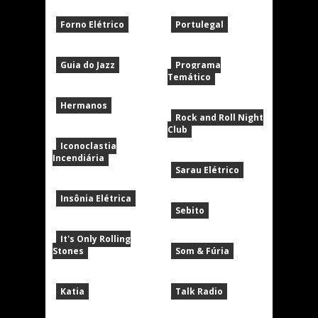
Forno Elétrico
Portulegal
Guia do Jazz
Programa
Temático
Hermanos
Rock and Roll Night
Club
Iconoclastia
Incendiária
Sarau Elétrico
Insônia Elétrica
Sebito
It's Only Rolling
Stones
Som & Fúria
Katia
Talk Radio