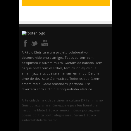
A Rádio Elétrica é um projeto colaborativo,
desenvolvido entre amigos. Todos curtem som,
pesquisam e ouvem muito. Gostam do babado. Tem
os que preferem os sixties, tem os indies, os que
amam jazz e os que se amarram em mpb. De um
time de dez, sete são músicos. Todos os que fazem
amam rádio. Rádio amadores, portanto. E se
divertem com a rádio. Brinquedinho elétrico.
Arte
cidadania
cidade
cinema
cultura
DR
feminismo
Guia do Jazz
Ismael Caneppele
jazz
leis
literatura
maconha
Mate Elétrico
música
música portuguesa
poesia
política
porto alegre
sarau
Sarau Elétrico
sustentabilidade
teatro