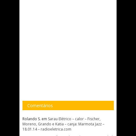
Comentários
Rolando S.
em
Sarau Elétrico – calor – Fischer,
Moreno, Grando e Katia – canja: Marmota Jazz –
18.01.14 – radioeletrica.com