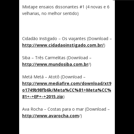
Mixtape ensaios dissonantes #1 (4 novas e 6
velharias, no melhor sentido)
Cidadão Instigado – Os viajantes (Download –
http://www.cidadaoinstigado.com.br/
)
Siba – Três Carmelitas (Download –
http://www.mundosiba.com.br
/)
Metá Metá – Atotô (Download –
http://www.mediafire.com/download/xt9
o1749b98fb6k/Meta%CC%81+Meta%CC%
81+-+EP+-+2015.zip
)
Ava Rocha – Costas para o mar (Download –
http://www.avarocha.com
/)