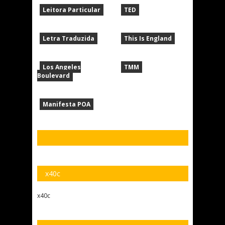
Leitora Particular
TED
Letra Traduzida
This Is England
Los Angeles
TMM
Boulevard
Manifesta POA
x40c
x40c