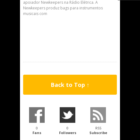
apoiador Newkeepers na Rádio Elétrica. A
Newkeepers produz bags para instrumentos
musicais com
Back to Top ↑
0
0
RSS
Fans
Followers
Subscribe