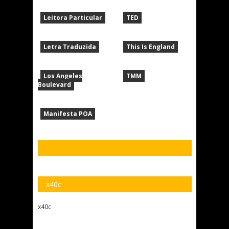
Leitora Particular
TED
Letra Traduzida
This Is England
Los Angeles
TMM
Boulevard
Manifesta POA
x40c
x40c