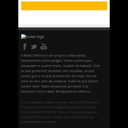
A Rádio Elétrica é um projeto colaborativo,
desenvolvido entre amigos. Todos curtem som,
pesquisam e ouvem muito. Gostam do babado. Tem
os que preferem os sixties, tem os indies, os que
amam jazz e os que se amarram em mpb. De um
time de dez, sete são músicos. Todos os que fazem
amam rádio. Rádio amadores, portanto. E se
divertem com a rádio. Brinquedinho elétrico.
Arte
cidadania
cidade
cinema
cultura
DR
feminismo
Guia do Jazz
Ismael Caneppele
jazz
leis
literatura
maconha
Mate Elétrico
música
música portuguesa
poesia
política
porto alegre
sarau
Sarau Elétrico
sustentabilidade
teatro