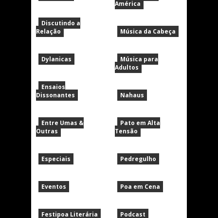
América
Discutindo a
Relação
Música da Cabeça
Dylanicas
Música para
Adultos
Ensaios
Dissonantes
Nahaus
Entre Umas &
Pato em Alta
Outras
Tensão
Especiais
Pedregulho
Eventos
Poa em Cena
Festipoa Literária
Podcast