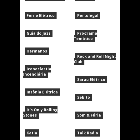
Forno Elétrico
Portulegal
Guia do Jazz
Programa
Temático
Hermanos
Rock and Roll Night
Club
Iconoclastia
Incendiária
Sarau Elétrico
Insônia Elétrica
Sebito
It's Only Rolling
Stones
Som & Fúria
Katia
Talk Radio