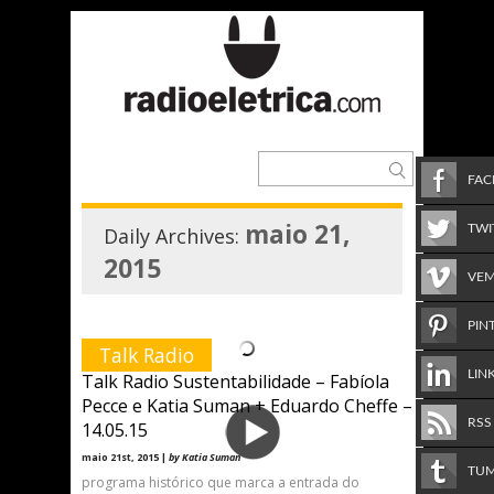
FA
maio 21,
TWI
Daily Archives:
2015
VE
PIN
Talk Radio
LIN
Talk Radio Sustentabilidade – Fabíola
Pecce e Katia Suman + Eduardo Cheffe –
RSS
14.05.15
maio 21st, 2015 |
by Katia Suman
TU
programa histórico que marca a entrada do