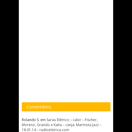
Comentários
Rolando S.
em
Sarau Elétrico – calor – Fischer,
Moreno, Grando e Katia – canja: Marmota Jazz –
18.01.14 – radioeletrica.com