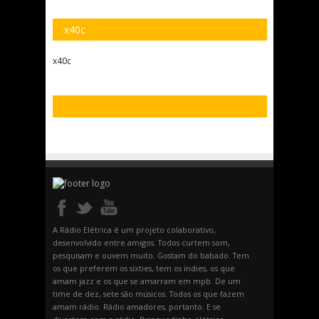
x40c
x40c
A Rádio Elétrica é um projeto colaborativo,
desenvolvido entre amigos. Todos curtem som,
pesquisam e ouvem muito. Gostam do babado. Tem
os que preferem os sixties, tem os indies, os que
amam jazz e os que se amarram em mpb. De um
time de dez, sete são músicos. Todos os que fazem
amam rádio. Rádio amadores, portanto. E se