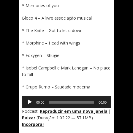
* Memories of you
Bloco 4 – A livre associação musical.
* The Knife – Got to let u down
* Morphine – Head with wings
* Foxygen – Shugie
* Isobel Campbell e Mark Lanegan – No place
to fall
* Grupo Rumo – Saudade moderna
Tocador
00:00
00:00
de
áudio
Podcast:
Reproduzir em uma nova janela
|
Baixar
(Duração: 1:02:22 — 57.1MB) |
Incorporar