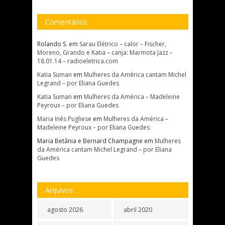
Comentários
Rolando S.
em
Sarau Elétrico – calor – Fischer,
Moreno, Grando e Katia – canja: Marmota Jazz –
18.01.14 – radioeletrica.com
Katia Suman
em
Mulheres da América cantam Michel
Legrand – por Eliana Guedes
Katia Suman
em
Mulheres da América – Madeleine
Peyroux – por Eliana Guedes
Maria Inês Pugliese
em
Mulheres da América –
Madeleine Peyroux – por Eliana Guedes
Maria Betânia e Bernard Champagne
em
Mulheres
da América cantam Michel Legrand – por Eliana
Guedes
Arquivos
agosto 2026
abril 2020