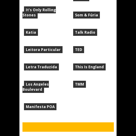
It's Only Rolling
Stones
Som & Fúria
Katia
Talk Radio
Leitora Particular
TED
Letra Traduzida
This Is England
Los Angeles
TMM
Boulevard
Manifesta POA