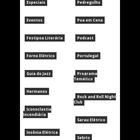
Especiais
Pedregulho
Eventos
Poa em Cena
Festipoa Literária
Podcast
Forno Elétrico
Portulegal
Guia do Jazz
Programa
Temático
Hermanos
Rock and Roll Night
Club
Iconoclastia
Incendiária
Sarau Elétrico
Insônia Elétrica
Sebito