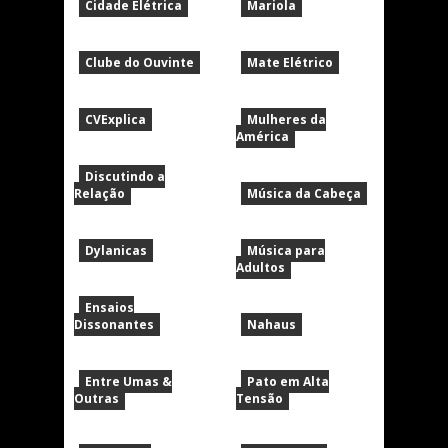
Cidade Elétrica
Mariola
Clube do Ouvinte
Mate Elétrico
CVExplica
Mulheres da
América
Discutindo a
Relação
Música da Cabeça
Dylanicas
Música para
Adultos
Ensaios
Dissonantes
Nahaus
Entre Umas &
Pato em Alta
Outras
Tensão