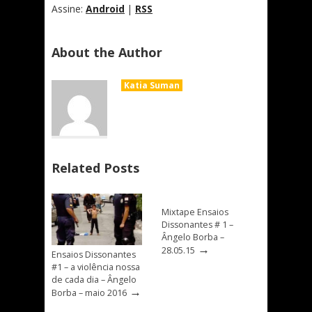
Assine:
Android
|
RSS
About the Author
Katia Suman
Related Posts
Mixtape Ensaios
Dissonantes # 1 –
Ângelo Borba –
→
28.05.15
Ensaios Dissonantes
#1 – a violência nossa
de cada dia – Ângelo
→
Borba – maio 2016