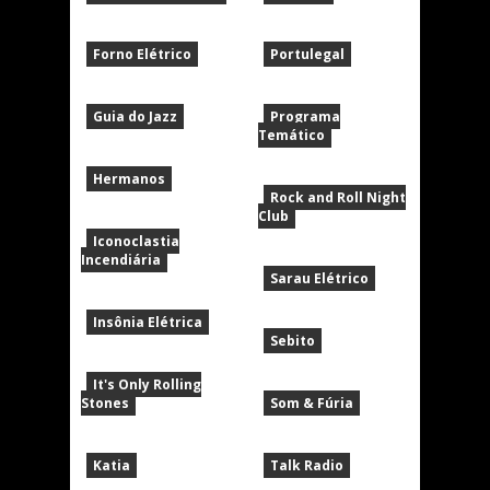
Forno Elétrico
Portulegal
Guia do Jazz
Programa
Temático
Hermanos
Rock and Roll Night
Club
Iconoclastia
Incendiária
Sarau Elétrico
Insônia Elétrica
Sebito
It's Only Rolling
Stones
Som & Fúria
Katia
Talk Radio