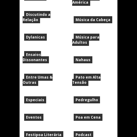
América
Discutindo a
Relação
Música da Cabeça
Dylanicas
Música para
Adultos
Ensaios
Dissonantes
Nahaus
Entre Umas &
Pato em Alta
Outras
Tensão
Especiais
Pedregulho
Eventos
Poa em Cena
Festipoa Literária
Podcast