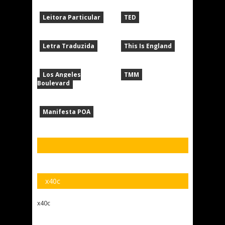
Leitora Particular
TED
Letra Traduzida
This Is England
Los Angeles
TMM
Boulevard
Manifesta POA
x40c
x40c