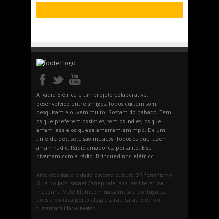
A Rádio Elétrica é um projeto colaborativo,
desenvolvido entre amigos. Todos curtem som,
pesquisam e ouvem muito. Gostam do babado. Tem
os que preferem os sixties, tem os indies, os que
amam jazz e os que se amarram em mpb. De um
time de dez, sete são músicos. Todos os que fazem
amam rádio. Rádio amadores, portanto. E se
divertem com a rádio. Brinquedinho elétrico.
Arte
cidadania
cidade
cinema
cultura
DR
feminismo
Guia do Jazz
Ismael Caneppele
jazz
leis
literatura
maconha
Mate Elétrico
música
música portuguesa
poesia
política
porto alegre
sarau
Sarau Elétrico
sustentabilidade
teatro