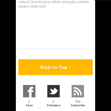
cultural, Feira do Livro, velhice, aceitação, cuidado,
saúde e muito mais
Back to Top ↑
0
0
RSS
Fans
Followers
Subscribe