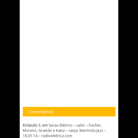
Comentários
Rolando S.
em
Sarau Elétrico – calor – Fischer,
Moreno, Grando e Katia – canja: Marmota Jazz –
18.01.14 – radioeletrica.com