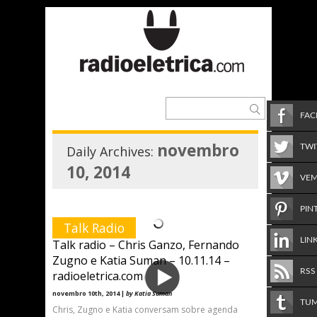
FA
novembro
TWI
Daily Archives:
10, 2014
VE
PIN
Talk Radio
LIN
Talk radio – Chris Ganzo, Fernando
Zugno e Katia Suman – 10.11.14 –
RSS
radioeletrica.com
novembro 10th, 2014 |
by Katia Suman
TU
Chris, Zugno e Katia conversam sobre agenda