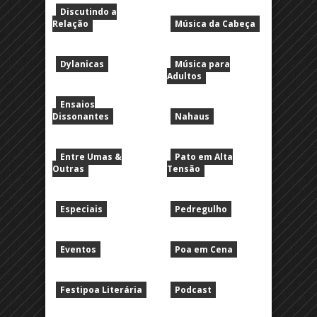
Discutindo a
Relação
Música da Cabeça
Dylanicas
Música para
Adultos
Ensaios
Dissonantes
Nahaus
Entre Umas &
Pato em Alta
Outras
Tensão
Especiais
Pedregulho
Eventos
Poa em Cena
Festipoa Literária
Podcast