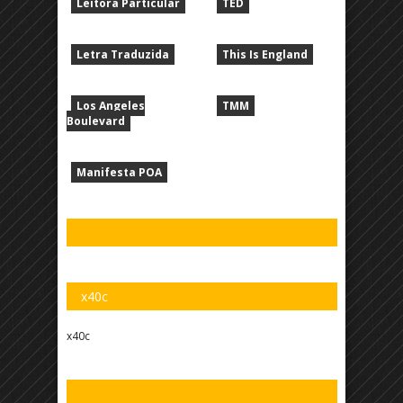
Leitora Particular
TED
Letra Traduzida
This Is England
Los Angeles
TMM
Boulevard
Manifesta POA
x40c
x40c