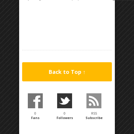
Back to Top ↑
0
0
RSS
Fans
Followers
Subscribe