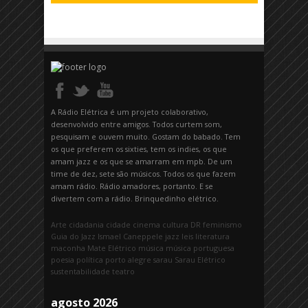
A Rádio Elétrica é um projeto colaborativo,
desenvolvido entre amigos. Todos curtem som,
pesquisam e ouvem muito. Gostam do babado. Tem
os que preferem os sixties, tem os indies, os que
amam jazz e os que se amarram em mpb. De um
time de dez, sete são músicos. Todos os que fazem
amam rádio. Rádio amadores, portanto. E se
divertem com a rádio. Brinquedinho elétrico.
Arte
cidadania
cidade
cinema
cultura
DR
feminismo
Guia do Jazz
Ismael Caneppele
jazz
leis
literatura
maconha
Mate Elétrico
música
música portuguesa
poesia
política
porto alegre
sarau
Sarau Elétrico
sustentabilidade
teatro
agosto 2026