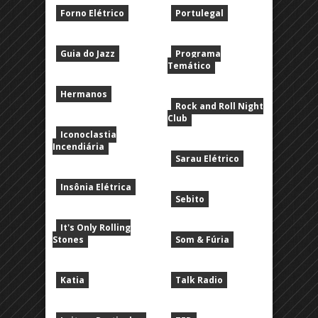
Forno Elétrico
Portulegal
Guia do Jazz
Programa
Temático
Hermanos
Rock and Roll Night
Club
Iconoclastia
Incendiária
Sarau Elétrico
Insônia Elétrica
Sebito
It's Only Rolling
Stones
Som & Fúria
Katia
Talk Radio