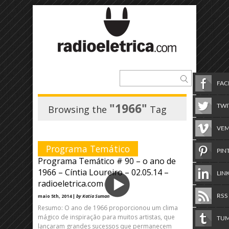
FA
"1966"
TWI
Browsing the
Tag
VE
Programa Temático
PIN
Programa Temático # 90 – o ano de
1966 – Cíntia Loureiro – 02.05.14 –
LIN
radioeletrica.com
maio 5th, 2014 |
by Katia Suman
RSS
Resumo: O ano de 1966 proporcionou um clima
mágico de inspiração para muitos artistas, que
TU
lançaram grandes sucessos que permanecem